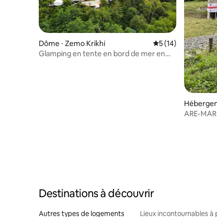
Dôme ⋅ Zemo Krikhi
Évaluation moyenne
5 (14)
Glamping en tente en bord de mer en
Géorgie
Hébergem
Destinations à découvrir
Autres types de logements
Lieux incontournables à 