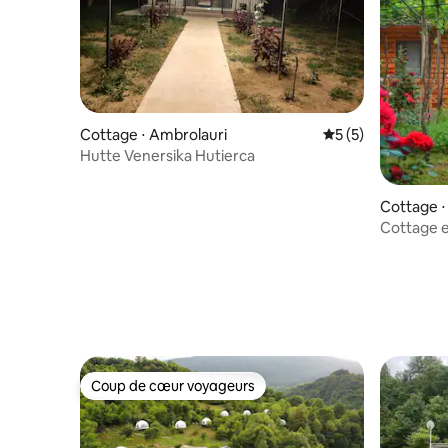
Cottage ⋅ Ambrolauri
Évaluation moyenn
5 (5)
Hutte Venersika Hutierca
Cottage ⋅
Cottage e
Coup de cœur voyageurs
Coup de cœur voyageurs