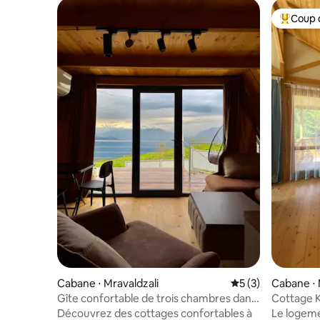
Coup 
Coups de
Cabane ⋅ Mravaldzali
Évaluation moyenn
5 (3)
Cabane ⋅ 
Gîte confortable de trois chambres dans
Cottage K
les montagnes géorgiennes
Découvrez des cottages confortables à
Le logeme