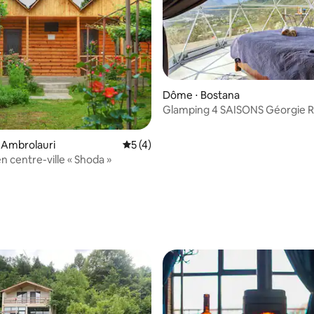
e sur la base de 5 commentaires : 5 sur 5
Dôme ⋅ Bostana
Glamping 4 SAISONS Géorgie 
 Ambrolauri
Évaluation moyenne sur la base de 4 co
5 (4)
n centre-ville « Shoda »