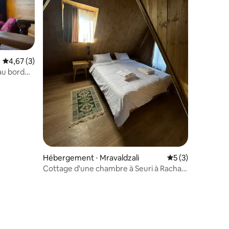
Évaluation moyenne sur la base de 3 commentaires : 4,67 sur 5
4,67 (3)
au bord
ntaires : 4,75 sur 5
Hébergement ⋅ Mravaldzali
Évaluation moyenn
5 (3)
Cottage d'une chambre à Seuri à Racha
avec vue