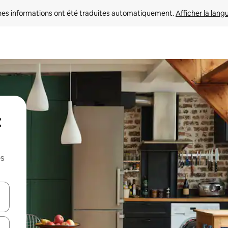
nes informations ont été traduites automatiquement. 
Afficher la lang
:
es
hes vers le haut et vers le bas pour les parcourir ou en appuyant et en fai