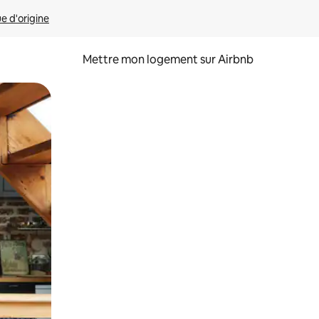
ue d'origine
Mettre mon logement sur Airbnb
sant glisser.