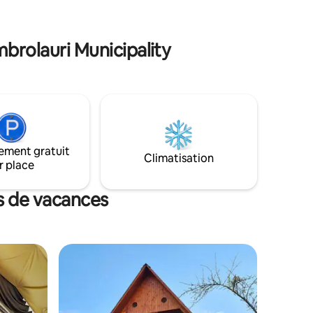
la recherche d'une expérience plus lente
et plus locale à Racha.
brolauri Municipality
ement gratuit
Climatisation
r place
ns de vacances