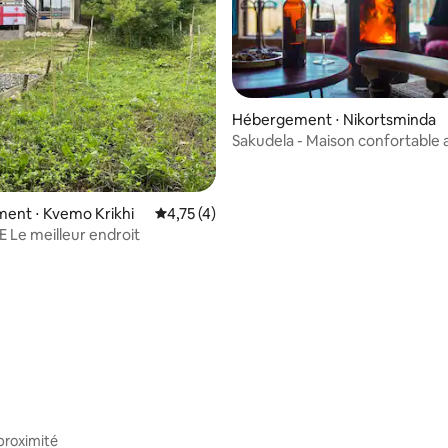
 sur la base de 14 commentaires : 5 sur 5
Hébergement ⋅ Nikortsminda
Sakudela - Maison confortable 
du lac
ent ⋅ Kvemo Krikhi
Évaluation moyenne sur la base de 4 comme
4,75 (4)
ARE-MARE Le meilleur endroit
proximité