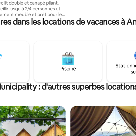
c lit double et canapé pliant.
accueillir 6+1 personnes.
illir jusqu'à 2/4 personnes et
rement meublé et prêt pour les
es dans les locations de vacances à Am
 d'une
eine, ce charmant chalet blanc
e allure pittoresque et
 du charme
 du chalet blanc, de la cheminée
le et du balcon accueillant crée
magique où vous pourrez vous
ous ressourcer et savourer la
Stationn
mple de votre retraite dans les
Piscine
su
nicipality : d'autres superbes locatio