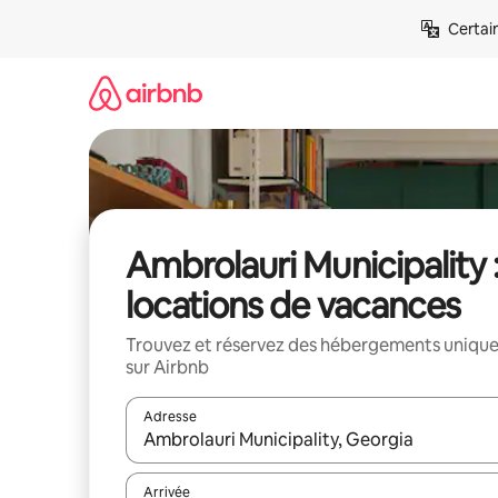
Aller
Certai
directement
au
contenu
Ambrolauri Municipality 
locations de vacances
Trouvez et réservez des hébergements uniqu
sur Airbnb
Adresse
Lorsque les résultats s'affichent, utilisez les flèc
Arrivée