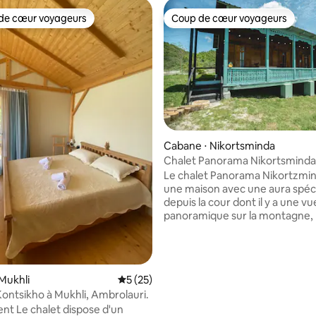
de cœur voyageurs
Coup de cœur voyageurs
 cœur voyageurs les plus appréciés
Coup de cœur voyageurs
Cabane ⋅ Nikortsminda
Chalet Panorama Nikortsmind
Le chalet Panorama Nikortzmin
une maison avec une aura spéci
depuis la cour dont il y a une vu
panoramique sur la montagne, le
village et les pentes de montag
maison dispose de 3 chambres, 
de bains, une cuisine entièrem
équipée, un salon avec des vitr
e sur la base de 3 commentaires : 5 sur 5
Mukhli
Évaluation moyenne sur la base de 25 co
5 (25)
vrai balcon en bois avec orneme
ontsikho à Mukhli, Ambrolauri.
pour les rassemblements amic
nt Le chalet dispose d'un
familiaux ou professionnels. Pe