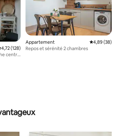
ntaires : 4,91 sur 5
Appartement
Évaluation moyenne su
4,89 (38)
valuation moyenne sur la base de 128 commentaires : 4,72 sur 5
4,72 (128)
Repos et sérénité 2 chambres
che centre
avantageux