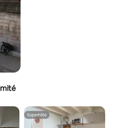
imité
Superhôte
Superhôte