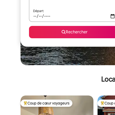
Départ
Rechercher
Loca
Coup de cœur voyageurs
Coup 
Coups de cœur voyageurs les plus appréciés
Coups de