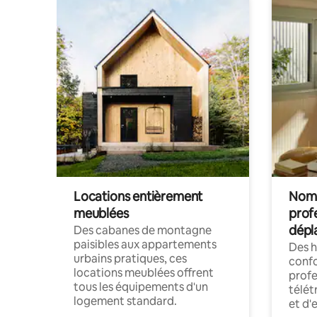
Locations entièrement
Noma
meublées
prof
dépl
Des cabanes de montagne
paisibles aux appartements
Des 
urbains pratiques, ces
confo
locations meublées offrent
profe
tous les équipements d'un
télét
logement standard.
et d'