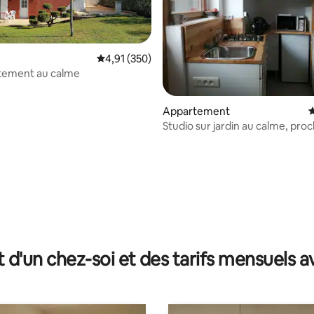
Évaluation moyenne sur la base de 350 comme
4,91 (350)
rtement au calme
Appartement
É
Studio sur jardin au calme, pro
et gare
 sur la base de 33 commentaires : 5 sur 5
t d'un chez-soi et des tarifs mensuels 