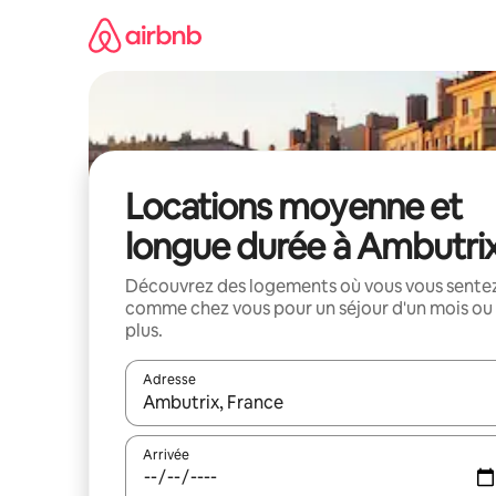
Aller
directement
au
contenu
Locations moyenne et
longue durée à Ambutri
Découvrez des logements où vous vous sente
comme chez vous pour un séjour d'un mois ou
plus.
Adresse
Lorsque les résultats s'affichent, utilisez les flèc
Arrivée