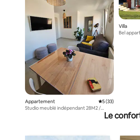
Villa
Bel appa
Appartement
Évaluation moyenne
5 (33)
Studio meublé indépendant 28M2 /
Le confor
proche CNPE PIPA