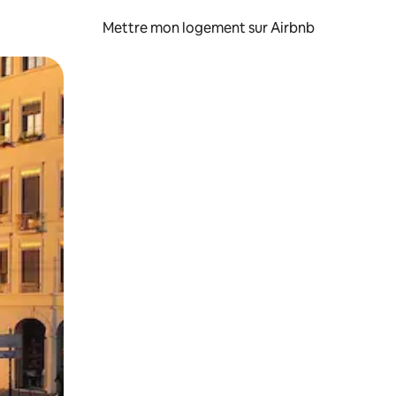
Mettre mon logement sur Airbnb
sant glisser.