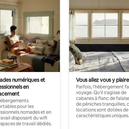
des numériques et
Vous allez vous y plaire
essionnels en
Parfois, l'hébergement fai
voyage. Qu'il s'agisse de
acement
cabanes à flanc de falais
hébergements
de péniches tranquilles, 
rtables pour les
locations sont dotées de
ssionnels nomades et en
caractéristiques uniques
ravail disposant du wifi
espaces de travail dédiés.