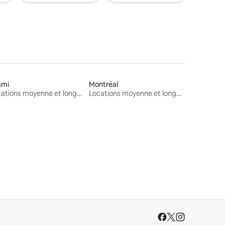
ami
Montréal
Locations moyenne et longue durée
Locations moyenne et longue durée