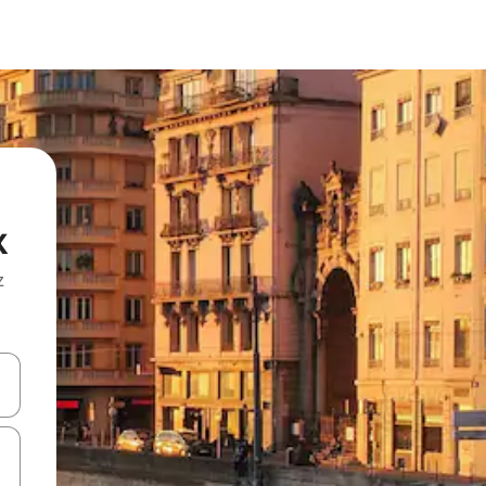
x
z
hes vers le haut et vers le bas pour les parcourir ou en appuyant et en fai