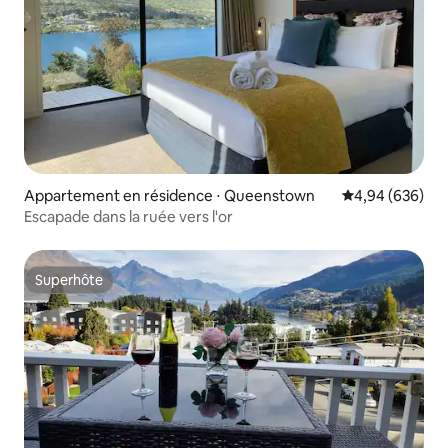
Appartement en résidence ⋅ Queenstown
Évaluation moy
4,94 (636)
Escapade dans la ruée vers l'or
Superhôte
Superhôte