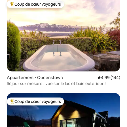
Coup de cœur voyageurs
Coups de cœur voyageurs les plus appréciés
Appartement ⋅ Queenstown
Évaluation moy
4,99 (144)
Séjour sur mesure : vue sur le lac et bain extérieur !
Coup de cœur voyageurs
Coups de cœur voyageurs les plus appréciés