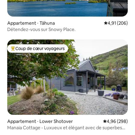
Appartement ⋅ Tāhuna
Évaluation moy
4,91 (206)
Détendez-vous sur Snowy Place.
Coup de cœur voyageurs
Coups de cœur voyageurs les plus appréciés
Appartement ⋅ Lower Shotover
Évaluation moy
4,96 (298)
Manaia Cottage - Luxueux et élégant avec de superbes
vues