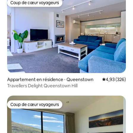
Coup de cœur voyageurs
Coup de cœur voyageurs
Appartement en résidence ⋅ Queenstown
Évaluation moy
4,93 (326)
Travellers Delight Queenstown Hill
Coup de cœur voyageurs
Coup de cœur voyageurs