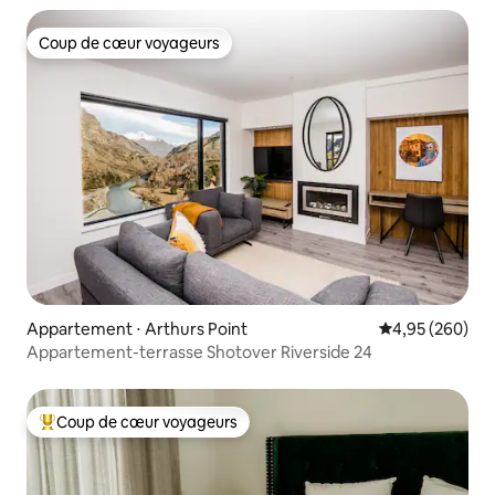
Coup de cœur voyageurs
Coup de cœur voyageurs
Appartement ⋅ Arthurs Point
Évaluation moy
4,95 (260)
Appartement-terrasse Shotover Riverside 24
Coup de cœur voyageurs
Coups de cœur voyageurs les plus appréciés