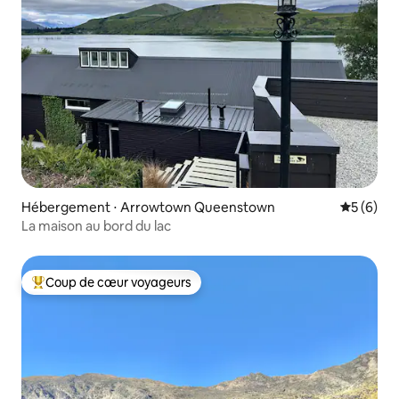
Hébergement ⋅ Arrowtown Queenstown
Évaluatio
5 (6)
La maison au bord du lac
Coup de cœur voyageurs
Coups de cœur voyageurs les plus appréciés