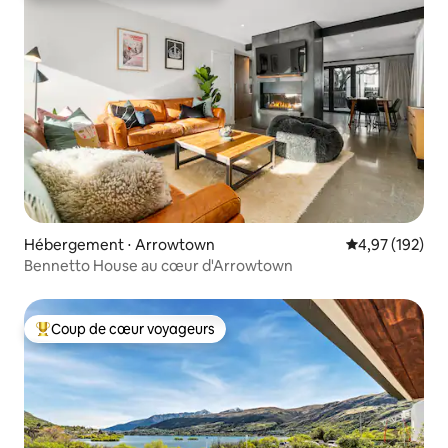
Hébergement ⋅ Arrowtown
Évaluation moy
4,97 (192)
Bennetto House au cœur d'Arrowtown
Coup de cœur voyageurs
Coups de cœur voyageurs les plus appréciés