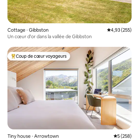
Cottage ⋅ Gibbston
Évaluation moy
4,93 (255)
Un cœur d'or dans la vallée de Gibbston
Coup de cœur voyageurs
Coups de cœur voyageurs les plus appréciés
Tiny house ⋅ Arrowtown
Évaluation 
5 (258)