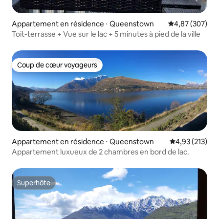
Appartement en résidence ⋅ Queenstown
Évaluation moy
4,87 (307)
Toit-terrasse + Vue sur le lac + 5 minutes à pied de la ville
Coup de cœur voyageurs
Coup de cœur voyageurs
Appartement en résidence ⋅ Queenstown
Évaluation moy
4,93 (213)
Appartement luxueux de 2 chambres en bord de lac.
Superhôte
Superhôte