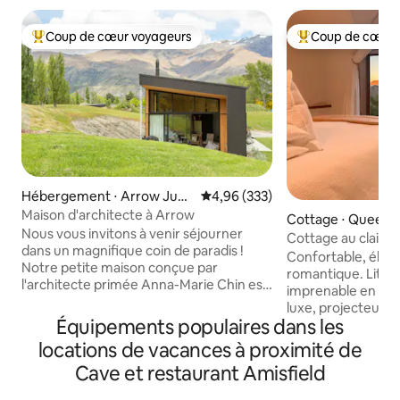
Coup de cœur voyageurs
Coup de cœur 
Coups de cœur voyageurs les plus appréciés
Coups de cœur vo
Hébergement ⋅ Arrow Junc
Évaluation moyenne sur la base 
4,96 (333)
tion
Maison d'architecte à Arrow
Cottage ⋅ Queen
Nous vous invitons à venir séjourner
Cottage au clair de
dans un magnifique coin de paradis !
et romantique
Confortable, éléga
Notre petite maison conçue par
romantique. Lit Ki
l'architecte primée Anna-Marie Chin est
imprenable en haut
nichée contre de beaux rochers de
luxe, projecteur av
schiste exposés dans un paysage
Équipements populaires dans les
appareil et connex
magnifique. Il y a 3 acres de terrain pour
illimitée. Spécial
locations de vacances à proximité de
se promener et les vues depuis le terrain
luxueuse, conçue 
sont magnifiques ! Le salon dispose de
Cave et restaurant Amisfield
architecturalemen
grandes fenêtres orientées plein nord
minutes en voiture