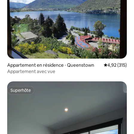
Appartement en résidence ⋅ Queenstown
Évaluation moy
4,92 (315)
Appartement avec vue
Superhôte
Superhôte