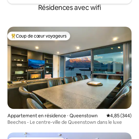
Résidences avec wifi
Coup de cœur voyageurs
Coups de cœur voyageurs les plus appréciés
Appartement en résidence ⋅ Queenstown
Évaluation moy
4,85 (344)
Beeches - Le centre-ville de Queenstown dans le luxe