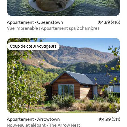
Appartement ⋅ Queenstown
Évaluation moy
4,89 (416)
Vue imprenable ! Appartement spa 2 chambres
Coup de cœur voyageurs
Coup de cœur voyageurs
Appartement ⋅ Arrowtown
Évaluation moy
4,99 (311)
Nouveau et élégant - The Arrow Nest