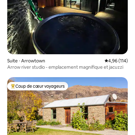
Suite ⋅ Arrowtown
Évaluation moy
4,96 (114)
Arrow river studio - emplacement magnifique et jacuzzi
Coup de cœur voyageurs
Coups de cœur voyageurs les plus appréciés