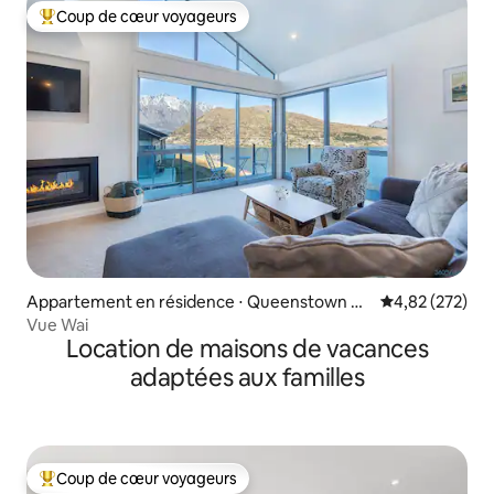
Coup de cœur voyageurs
Coups de cœur voyageurs les plus appréciés
Appartement en résidence ⋅ Queenstown Hil
Évaluation moy
4,82 (272)
l
Vue Wai
Location de maisons de vacances
adaptées aux familles
Coup de cœur voyageurs
Coups de cœur voyageurs les plus appréciés