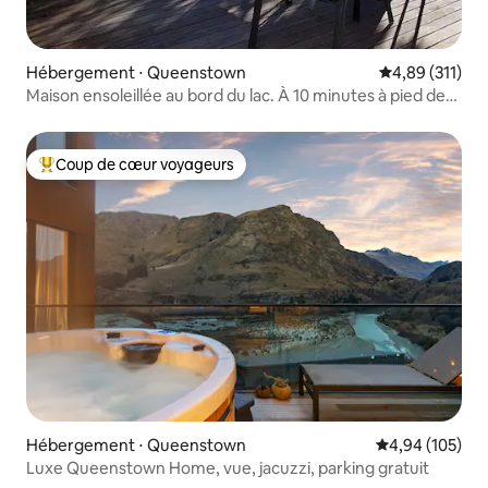
Hébergement ⋅ Queenstown
Évaluation moy
4,89 (311)
Maison ensoleillée au bord du lac. À 10 minutes à pied de
l'aéroport
Coup de cœur voyageurs
Coups de cœur voyageurs les plus appréciés
Hébergement ⋅ Queenstown
Évaluation moy
4,94 (105)
Luxe Queenstown Home, vue, jacuzzi, parking gratuit