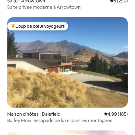
Suite ⋅ Arrowtown
Évaluation 
5 (290)
Suite privée moderne à Arrowtown
Coup de cœur voyageurs
Coups de cœur voyageurs les plus appréciés
Maison d'hôtes ⋅ Dalefield
Évaluation moy
4,99 (185)
Barley Mow: escapade de luxe dans les montagnes