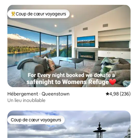
Coup de cœur voyageurs
Coups de cœur voyageurs les plus appréciés
Hébergement ⋅ Queenstown
Évaluation moy
4,98 (236)
Un lieu inoubliable
Coup de cœur voyageurs
Coup de cœur voyageurs