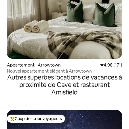
Appartement ⋅ Arrowtown
Évaluation moy
4,98 (171)
Nouvel appartement élégant à Arrowtown
Autres superbes locations de vacances à
proximité de Cave et restaurant
Amisfield
Coup de cœur voyageurs
Coups de cœur voyageurs les plus appréciés