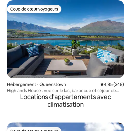
Coup de cœur voyageurs
Coup de cœur voyageurs
Hébergement ⋅ Queenstown
Évaluation moy
4,95 (248)
Highlands House : vue sur le lac, barbecue et séjour de
Locations d'appartements avec
luxe
climatisation