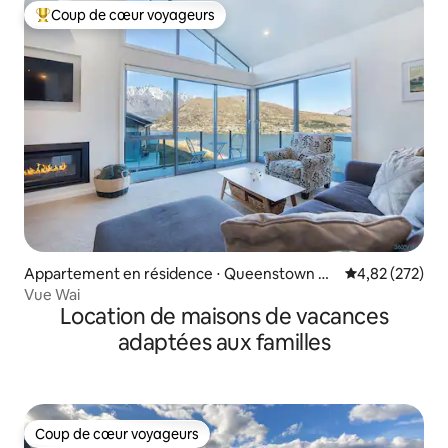
Coup de cœur voyageurs
Coups de cœur voyageurs les plus appréciés
Appartement en résidence ⋅ Queenstown Hil
Évaluation moy
4,82 (272)
l
Vue Wai
Location de maisons de vacances
adaptées aux familles
Coup de cœur voyageurs
Coup de cœur voyageurs