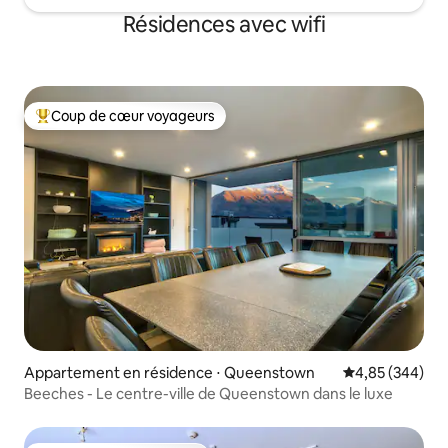
Résidences avec wifi
Coup de cœur voyageurs
Coups de cœur voyageurs les plus appréciés
Appartement en résidence ⋅ Queenstown
Évaluation moy
4,85 (344)
Beeches - Le centre-ville de Queenstown dans le luxe