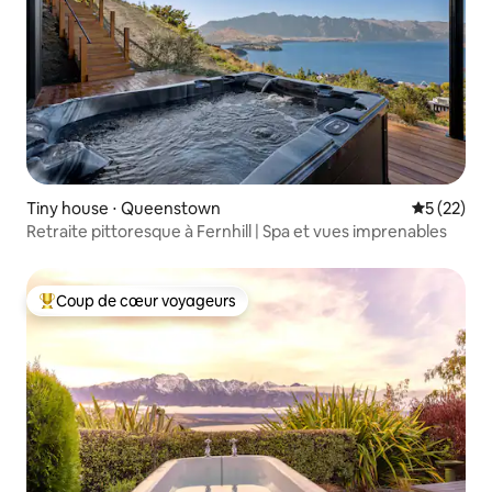
Tiny house ⋅ Queenstown
Évaluation
5 (22)
Retraite pittoresque à Fernhill | Spa et vues imprenables
Coup de cœur voyageurs
Coups de cœur voyageurs les plus appréciés