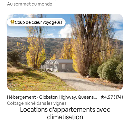
Au sommet du monde
Coup de cœur voyageurs
Coups de cœur voyageurs les plus appréciés
Hébergement ⋅ Gibbston Highway, Queensto
Évaluation moy
4,97 (174)
wn
Cottage niché dans les vignes
Locations d'appartements avec
climatisation