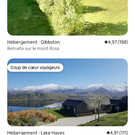
Hébergement ⋅ Gibbston
Évaluation moy
4,97 (158)
Retraite sur le mont Rosa
Coup de cœur voyageurs
Coup de cœur voyageurs
Hébergement ⋅ Lake Hayes
Évaluation mo
4,91 (111)