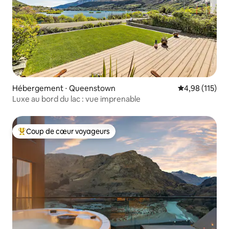
Hébergement ⋅ Queenstown
Évaluation moy
4,98 (115)
Luxe au bord du lac : vue imprenable
Coup de cœur voyageurs
Coups de cœur voyageurs les plus appréciés