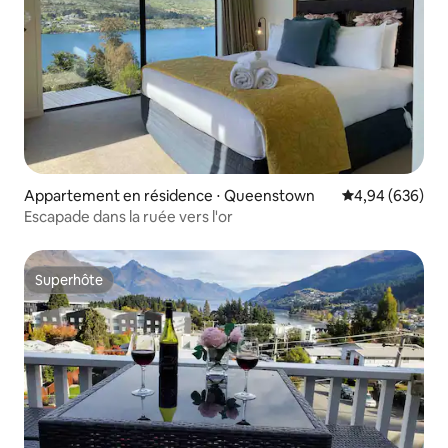
Appartement en résidence ⋅ Queenstown
Évaluation moy
4,94 (636)
Escapade dans la ruée vers l'or
Superhôte
Superhôte