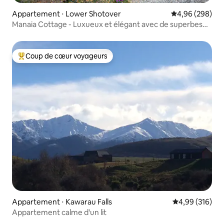
Appartement ⋅ Lower Shotover
Évaluation moy
4,96 (298)
Manaia Cottage - Luxueux et élégant avec de superbes
vues
Coup de cœur voyageurs
Coups de cœur voyageurs les plus appréciés
Appartement ⋅ Kawarau Falls
Évaluation moy
4,99 (316)
Appartement calme d'un lit