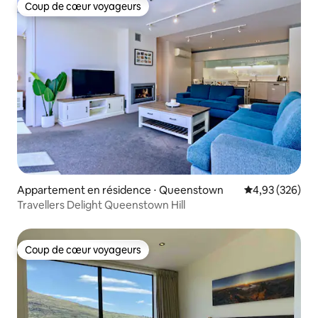
Coup de cœur voyageurs
Coup de cœur voyageurs
Appartement en résidence ⋅ Queenstown
Évaluation moy
4,93 (326)
Travellers Delight Queenstown Hill
Coup de cœur voyageurs
Coup de cœur voyageurs