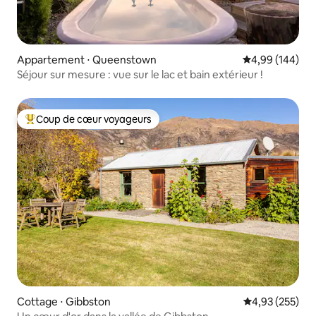
Appartement ⋅ Queenstown
Évaluation moy
4,99 (144)
Séjour sur mesure : vue sur le lac et bain extérieur !
Coup de cœur voyageurs
Coups de cœur voyageurs les plus appréciés
Cottage ⋅ Gibbston
Évaluation moy
4,93 (255)