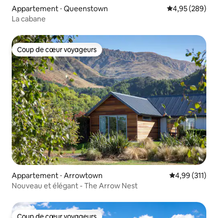
Appartement ⋅ Queenstown
Évaluation moy
4,95 (289)
La cabane
Coup de cœur voyageurs
Coup de cœur voyageurs
Appartement ⋅ Arrowtown
Évaluation moy
4,99 (311)
Nouveau et élégant - The Arrow Nest
Coup de cœur voyageurs