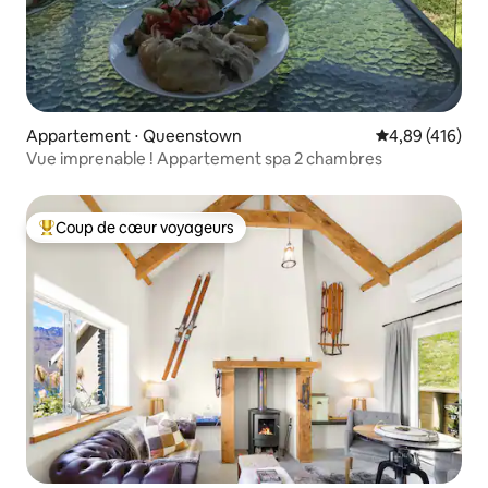
Appartement ⋅ Queenstown
Évaluation moy
4,89 (416)
Vue imprenable ! Appartement spa 2 chambres
Coup de cœur voyageurs
Coups de cœur voyageurs les plus appréciés