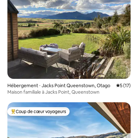
Hébergement ⋅ Jacks Point Queenstown, Otago
Évaluation
5 (17)
Maison familiale à Jacks Point, Queenstown
Coup de cœur voyageurs
Coups de cœur voyageurs les plus appréciés