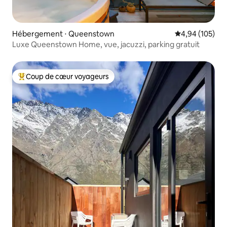
Hébergement ⋅ Queenstown
Évaluation moy
4,94 (105)
Luxe Queenstown Home, vue, jacuzzi, parking gratuit
Coup de cœur voyageurs
Coups de cœur voyageurs les plus appréciés