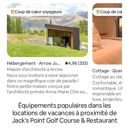
Coup de cœur voyageurs
Coup de cœur 
Coups de cœur voyageurs les plus appréciés
Coups de cœur vo
Hébergement ⋅ Arrow Junc
Évaluation moyenne sur la base 
4,96 (333)
tion
Maison d'architecte à Arrow
Cottage ⋅ Queen
Nous vous invitons à venir séjourner
Cottage au clair de
dans un magnifique coin de paradis !
et romantique
Confortable, éléga
Notre petite maison conçue par
romantique. Lit Ki
l'architecte primée Anna-Marie Chin est
imprenable en haut
nichée contre de beaux rochers de
luxe, projecteur av
schiste exposés dans un paysage
Équipements populaires dans les
appareil et connex
magnifique. Il y a 3 acres de terrain pour
illimitée. Spécial
locations de vacances à proximité de
se promener et les vues depuis le terrain
luxueuse, conçue 
sont magnifiques ! Le salon dispose de
Jack's Point Golf Course & Restaurant
architecturalemen
grandes fenêtres orientées plein nord
minutes en voiture