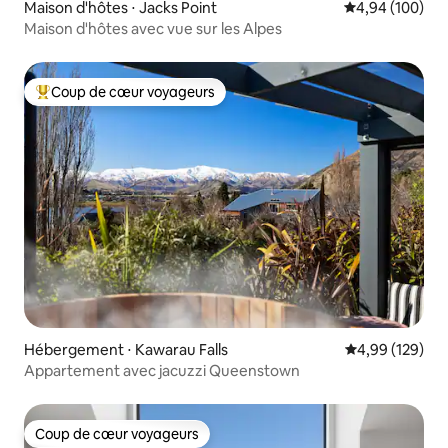
Maison d'hôtes ⋅ Jacks Point
Évaluation moy
4,94 (100)
Maison d'hôtes avec vue sur les Alpes
Coup de cœur voyageurs
Coups de cœur voyageurs les plus appréciés
Hébergement ⋅ Kawarau Falls
Évaluation moy
4,99 (129)
Appartement avec jacuzzi Queenstown
Coup de cœur voyageurs
Coup de cœur voyageurs