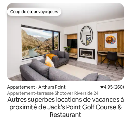
Coup de cœur voyageurs
Coup de cœur voyageurs
Appartement ⋅ Arthurs Point
Évaluation moy
4,95 (260)
Appartement-terrasse Shotover Riverside 24
Autres superbes locations de vacances à
proximité de Jack's Point Golf Course &
Restaurant