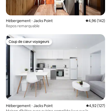
Hébergement ⋅ Jacks Point
Évaluation moy
4,96 (142)
Repos remarquable
Coup de cœur voyageurs
Coup de cœur voyageurs
Hébergement ⋅ Jacks Point
Évaluation moy
4,92 (127)
Maison d'hôtes avec cuisine complète/vue sur la