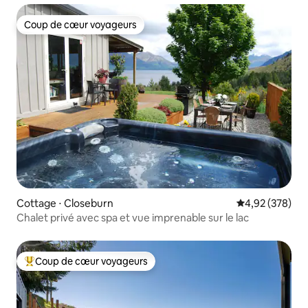
Coup de cœur voyageurs
Coup de cœur voyageurs
Cottage ⋅ Closeburn
Évaluation moy
4,92 (378)
Chalet privé avec spa et vue imprenable sur le lac
Coup de cœur voyageurs
Coups de cœur voyageurs les plus appréciés