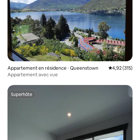
Appartement en résidence ⋅ Queenstown
Évaluation moy
4,92 (315)
Appartement avec vue
Superhôte
Superhôte