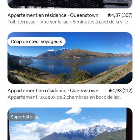
Appartement en résidence ⋅ Queenstown
Évaluation moy
4,87 (307)
Toit-terrasse + Vue sur le lac + 5 minutes à pied de la ville
Coup de cœur voyageurs
Coup de cœur voyageurs
Appartement en résidence ⋅ Queenstown
Évaluation moy
4,93 (212)
Appartement luxueux de 2 chambres en bord de lac.
Superhôte
Superhôte