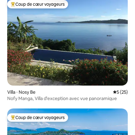
Coup de cœur voyageurs
Coups de cœur voyageurs les plus appréciés
Villa ⋅ Nosy Be
Évaluation
5 (25)
Nofy Manga, Villa d'exception avec vue panoramique
Coup de cœur voyageurs
Coups de cœur voyageurs les plus appréciés