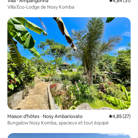
Villa ⋅ Ampangorina
Évaluation mo
4,84 (31)
Villa Éco-Lodge de Nosy Komba
Maison d'hôtes ⋅ Nosy Ambariovato
Évaluation mo
4,85 (27)
Bungalow Nosy Komba, spacieux et tout équipé