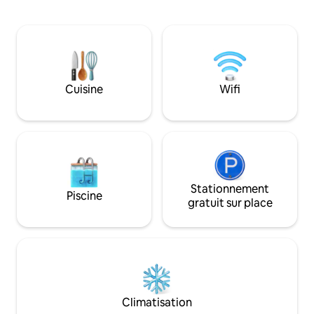
Queen size). Eau 
tarif la prestation du ménage chaque
à ciel ouvert, en pl
jour par Gladice Elle peut aussi être votre
1/2-pension en liv
cuisinière si vous le souhaitez (service en
de massage, transfert depuis/vers
supplément) Oubliez vos soucis dans ce
l'aéroport ou NB.
logement spacieux et serein
enfants de moins d
Cuisine
Wifi
Stationnement
Piscine
gratuit sur place
Climatisation