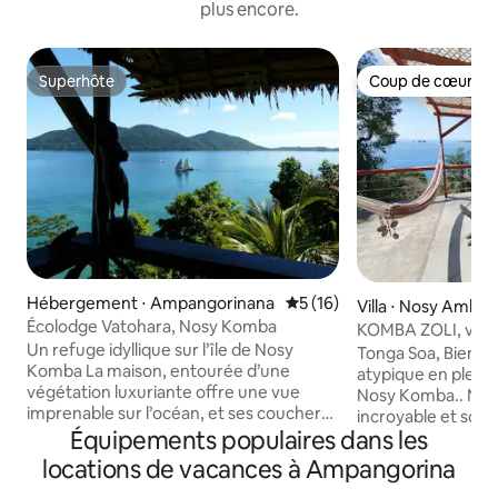
plus encore.
Superhôte
Coup de cœur vo
Superhôte
Coup de cœur vo
Hébergement ⋅ Ampangorinana
Évaluation moyenne sur la b
5 (16)
Villa ⋅ Nosy Ambar
Écolodge Vatohara, Nosy Komba
KOMBA ZOLI, villa
Un refuge idyllique sur l’île de Nosy
Tonga Soa, Bienven
Komba La maison, entourée d’une
atypique en pleine 
végétation luxuriante offre une vue
Nosy Komba.. Notre
imprenable sur l’océan, et ses couchers
incroyable et son
de soleil 2 petites plages en contrebas
Équipements populaires dans les
vous accueillent p
quasi désertes où vous pourrez nager
sérénité et authen
locations de vacances à Ampangorina
avec les tortues Le village 15 mn à pied
bateau de Nosy Be.
ou 5 mn en pirogue Est inclus dans le