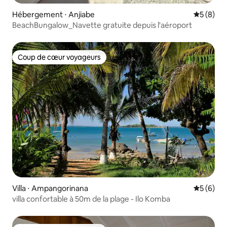
Hébergement ⋅ Anjiabe
Évaluatio
5 (8)
BeachBungalow_Navette gratuite depuis l'aéroport
Coup de cœur voyageurs
Coup de cœur voyageurs
Villa ⋅ Ampangorinana
Évaluatio
5 (6)
villa confortable à 50m de la plage - Ilo Komba