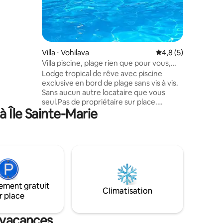
Villa ⋅ Vohilava
Évaluation moyenne 
4,8 (5)
Villa piscine, plage rien que pour vous,
cuisine
Lodge tropical de rêve avec piscine
exclusive en bord de plage sans vis à vis.
Sans aucun autre locataire que vous
seul.Pas de propriétaire sur place.
 Île Sainte-Marie
Découvrez ce somptueux hébergement
de 90 m2 tout équipé, à l'île Sainte-Marie.
Location indépendante au calme en
PREMIERE LIGNE avec cuisine équipée,
salon, WIFI, idéale pour des voyageurs
autonomes, pour un court ou long
séjour. Pieds dans l'eau : accès direct à la
plage agrémenté d'un kiosque .
ement gratuit
Restaurant et petit marché à 1500
Climatisation
r place
mètres.
e vacances