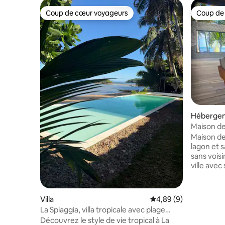
Coup de cœur voyageurs
Coup de
Coup de cœur voyageurs
Coup de
Hébergeme
Maison de
Maison de
lagon et s
sans voisi
ville ave
effervesc
douche it
aux norm
Villa
Évaluation moyenne su
4,89 (9)
traditionn
La Spiaggia, villa tropicale avec plage
vin, congé
privée
Découvrez le style de vie tropical à La
cafetière,