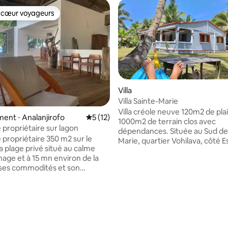
 cœur voyageurs
 cœur voyageurs
Villa
Villa Sainte-Marie
Villa créole neuve 120m2 de plai
nt ⋅ Analanjirofo
Évaluation moyenne sur la base de 12 co
5 (12)
1000m2 de terrain clos avec
 propriétaire sur lagon
dépendances. Située au Sud de
 propriétaire 350 m2 sur le
Marie, quartier Vohilava, côté Es
a plage privé situé au calme
lagon, 4 km aéroport. Accès fac
nage et à 15 mn environ de la
quartier résidentiel de villas. 
c ses commodités et son
doubles avec douche et wc, sé
ence. Prestation de qualité,
canapé d'angle et lits superpos
alienne eau chaude, électricité
Wifi chaines satellite, cuisine é
es européenne, four
avec gazinière 5 feux, congélat
r la base de 9 commentaires : 4,89 sur 5
el et micro-onde, frigo, cave a
réfrigérateur, terrasse couvert
lateur, robot culinaire,
barbecue, Internet Starlink illim
 bouilloire, plancha, etc.. tv
(350Mb/s), vélos, scooter, moto