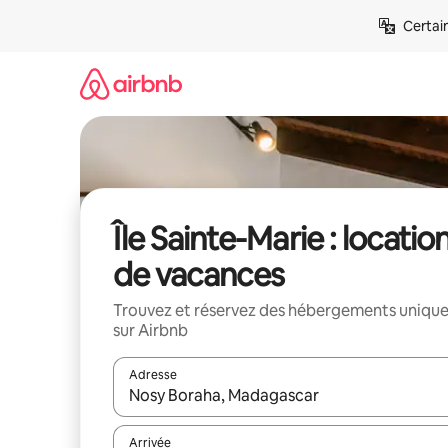
Aller
Certai
directement
au
contenu
Île Sainte-Marie : locatio
de vacances
Trouvez et réservez des hébergements uniqu
sur Airbnb
Adresse
Lorsque les résultats s'affichent, utilisez les flèc
Arrivée