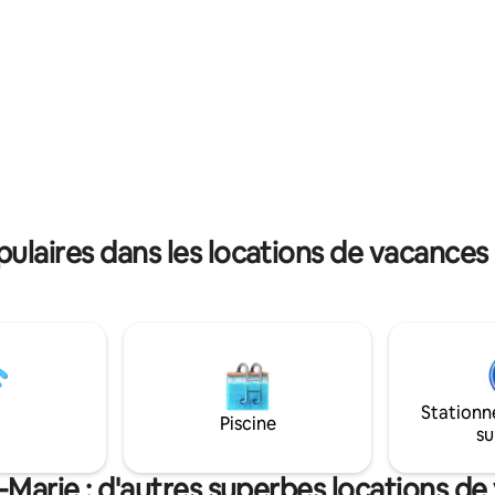
75 pouces, bureau et ordi, son
llimité. Gardien, jardinier,
 linge compris draps et
.
laires dans les locations de vacances à
Stationn
Piscine
su
e-Marie : d'autres superbes locations d