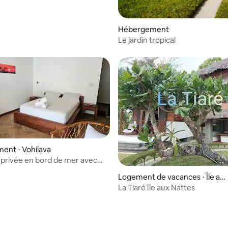
Hébergement
Le jardin tropical
e sur la base de 5 commentaires : 5 sur 5
ent ⋅ Vohilava
 privée en bord de mer avec
Sainte-Marie
Logement de vacances ⋅ Île au
x Nattes
La Tiaré île aux Nattes