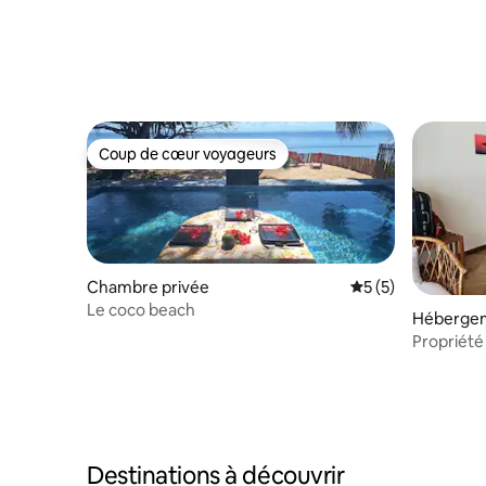
Coup de cœur voyageurs
Coup de cœur voyageurs
Chambre privée
Évaluation moyenn
5 (5)
Le coco beach
Hébergem
Propriété
piscine • 
Destinations à découvrir