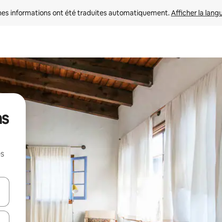
nes informations ont été traduites automatiquement. 
Afficher la lang
ns
es
hes vers le haut et vers le bas pour les parcourir ou en appuyant et en fai