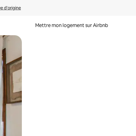
ue d'origine
Mettre mon logement sur Airbnb
sant glisser.