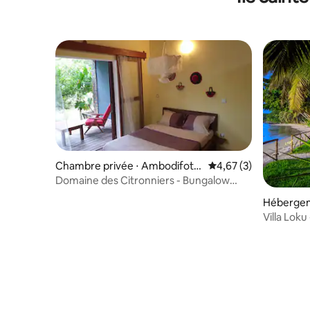
Chambre privée ⋅ Ambodifoto
Évaluation moyenne s
4,67 (3)
tra
Domaine des Citronniers - Bungalow
double
Héberge
Villa Loku