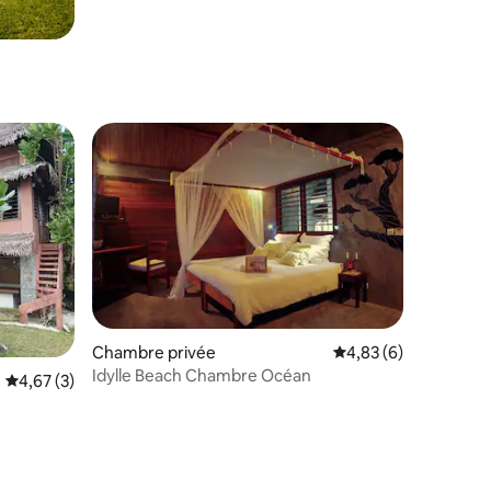
Chambre privée
Évaluation moyenne s
4,83 (6)
Idylle Beach Chambre Océan
Évaluation moyenne sur la base de 3 commentaires : 4,67 sur 5
4,67 (3)