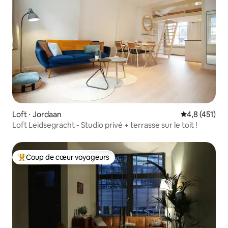
Loft ⋅ Jordaan
Évaluation mo
4,8 (451)
Loft Leidsegracht - Studio privé + terrasse sur le toit !
Coup de cœur voyageurs
Coups de cœur voyageurs les plus appréciés