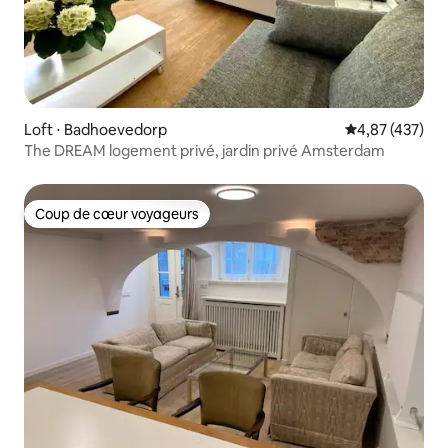
Loft ⋅ Badhoevedorp
Évaluation moy
4,87 (437)
The DREAM logement privé, jardin privé Amsterdam
Coup de cœur voyageurs
Coup de cœur voyageurs