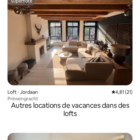
Superhôte
Superhôte
Loft ⋅ Jordaan
Évaluation mo
4,81 (21)
Prinsengracht
Autres locations de vacances dans des
lofts