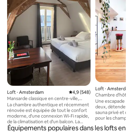
Loft ⋅ Amsterdam
Loft ⋅ Amsterdam
Évaluation moyenne sur la base
4,9 (548)
Chambre d'hôtes 
Mansarde classique en centre-ville,
| Sauna privé et pe
Une escapade rom
privée | calme | climatisation de luxe
La chambre authentique et récemment
deux, détendez-vo
rénovée est équipée de tout le confort
sauna privé et du
moderne, d'une connexion Wi-Fi rapide,
pour les champagne
de la climatisation et d'un balcon. La
rose, le chocolat 
Équipements populaires dans les lofts en
chambre est pour 2 personnes, dispose
Certains l'appellen
de sa propre salle de bain privée et de