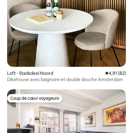
Loft ⋅ Stadsdeel Noord
Évaluation mo
4,91 (82)
Dikehouse avec baignoire et double douche Amsterdam
Coup de cœur voyageurs
Coup de cœur voyageurs