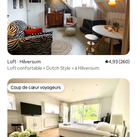
Loft ⋅ Hilversum
Évaluation moy
4,93 (260)
Loft confortable « Dutch Style » à Hilversum
Coup de cœur voyageurs
Coup de cœur voyageurs