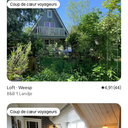
Coup de cœur voyageurs
Coup de cœur voyageurs
Loft ⋅ Weesp
Évaluation mo
4,91 (44)
B&B 't Landje
Coup de cœur voyageurs
Coup de cœur voyageurs