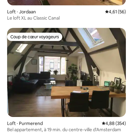
Loft ⋅ Jordaan
Évaluation mo
4,61 (56)
Le loft XL au Classic Canal
Coup de cœur voyageurs
Coup de cœur voyageurs
Loft ⋅ Purmerend
Évaluation moy
4,88 (354)
Bel appartement, à 19 min. du centre-ville d'Amsterdam