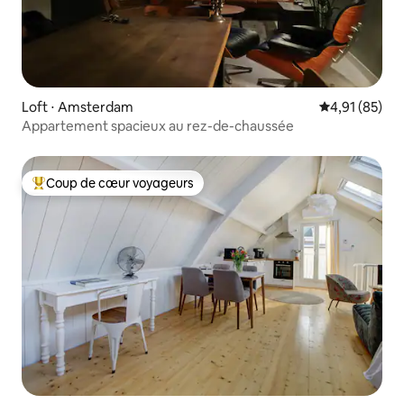
Loft ⋅ Amsterdam
Évaluation mo
4,91 (85)
Appartement spacieux au rez-de-chaussée
Coup de cœur voyageurs
Coups de cœur voyageurs les plus appréciés