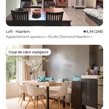
Loft ⋅ Haarlem
Évaluation moy
4,94 (248)
Appartement spacieux « Studio Diamond Haarlem »
Coup de cœur voyageurs
Coup de cœur voyageurs