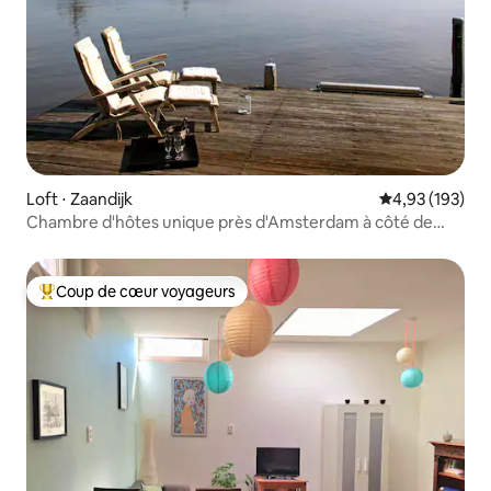
Loft ⋅ Zaandijk
Évaluation moy
4,93 (193)
Chambre d'hôtes unique près d'Amsterdam à côté de
Zaanse Schans
Coup de cœur voyageurs
Coups de cœur voyageurs les plus appréciés