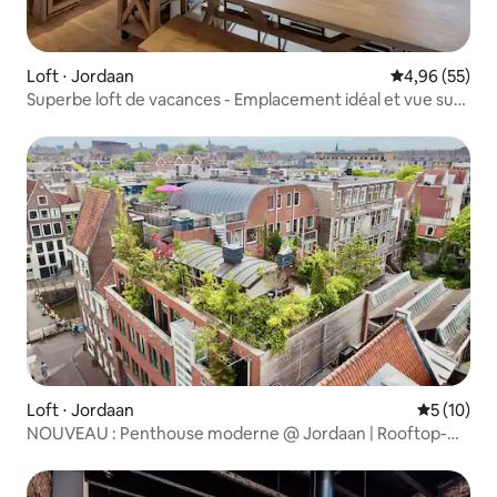
Loft ⋅ Jordaan
Évaluation mo
4,96 (55)
Superbe loft de vacances - Emplacement idéal et vue sur
le canal
Loft ⋅ Jordaan
Évaluation
5 (10)
NOUVEAU : Penthouse moderne @ Jordaan | Rooftop-
Terrace