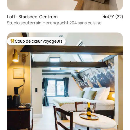
Loft ⋅ Stadsdeel Centrum
Évaluation mo
4,91 (32)
Studio souterrain Herengracht 204 sans cuisine
Coup de cœur voyageurs
Coups de cœur voyageurs les plus appréciés