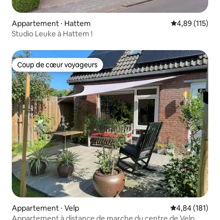
Appartement ⋅ Hattem
Évaluation moy
4,89 (115)
Studio Leuke à Hattem !
Coup de cœur voyageurs
Coup de cœur voyageurs
Appartement ⋅ Velp
Évaluation moy
4,84 (181)
Appartement à distance de marche du centre de Velp