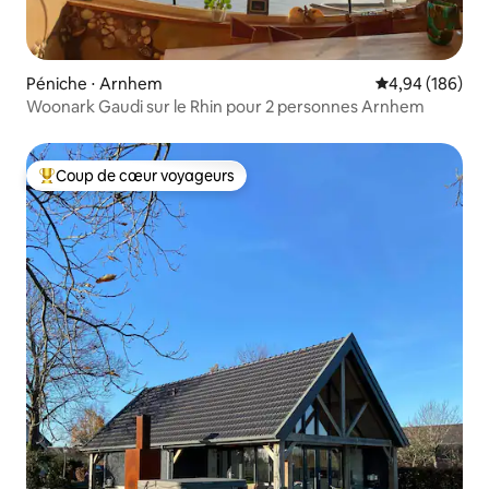
Péniche ⋅ Arnhem
Évaluation moy
4,94 (186)
Woonark Gaudi sur le Rhin pour 2 personnes Arnhem
Coup de cœur voyageurs
Coups de cœur voyageurs les plus appréciés