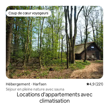
baignade
Coup de cœur voyageurs
Coup de cœur voyageurs
Hébergement ⋅ Harfsen
Évaluation mo
4,9 (221)
Séjour en pleine nature avec sauna
Locations d'appartements avec
climatisation