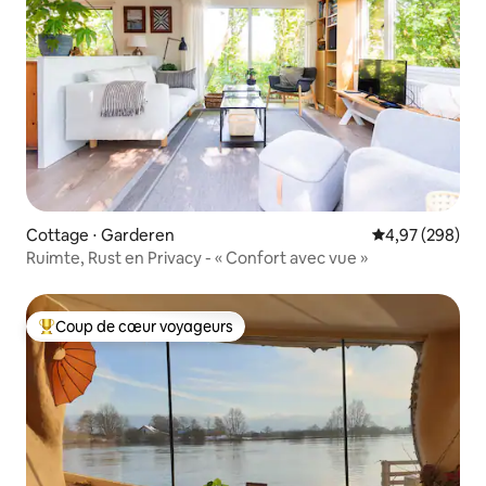
Cottage ⋅ Garderen
Évaluation moy
4,97 (298)
Ruimte, Rust en Privacy - « Confort avec vue »
Coup de cœur voyageurs
Coups de cœur voyageurs les plus appréciés