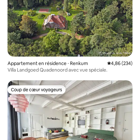
Appartement en résidence ⋅ Renkum
Évaluation moy
4,86 (234)
Villa Landgoed Quadenoord avec vue spéciale.
Coup de cœur voyageurs
Coup de cœur voyageurs