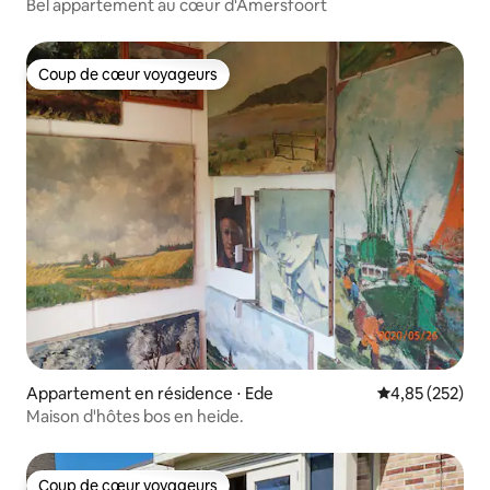
Bel appartement au cœur d'Amersfoort
Coup de cœur voyageurs
Coup de cœur voyageurs
Appartement en résidence ⋅ Ede
Évaluation moy
4,85 (252)
Maison d'hôtes bos en heide.
Coup de cœur voyageurs