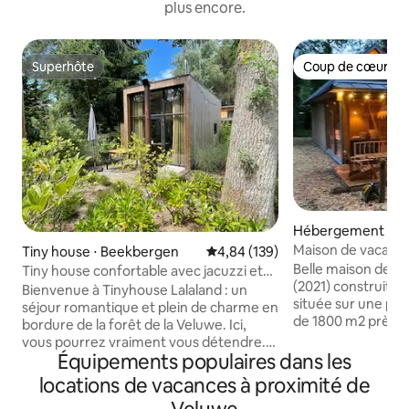
plus encore.
Superhôte
Coup de cœur vo
Superhôte
Coup de cœur vo
Hébergement ⋅ Ot
Maison de vacance
Tiny house ⋅ Beekbergen
Évaluation moyenne sur la base 
4,84 (139)
forestière Otterlo
Belle maison de v
Tiny house confortable avec jacuzzi et
(2021) construite 
four à pizza
Bienvenue à Tinyhouse Lalaland : un
située sur une par
séjour romantique et plein de charme en
de 1800 m2 près d'Otterl
bordure de la forêt de la Veluwe. Ici,
dispose d'un beau 
vous pourrez vraiment vous détendre.
d'un poêle extérie
Équipements populaires dans les
Cette petite maison confortable a tout
d'un HOTTUB (pas 
pour un séjour spécial : 🛁 Détendez-
locations de vacances à proximité de
chaussée, il y a un
vous dans le jacuzzi (partagé)
cuisine ouverte, 