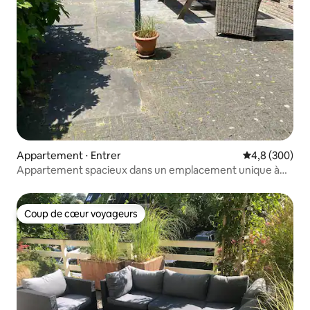
Appartement ⋅ Entrer
Évaluation mo
4,8 (300)
Appartement spacieux dans un emplacement unique à
Enter
Coup de cœur voyageurs
Coup de cœur voyageurs