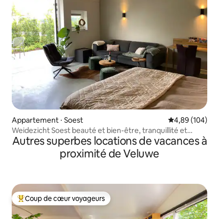
Appartement ⋅ Soest
Évaluation moy
4,89 (104)
Weidezicht Soest beauté et bien-être, tranquillité et
Autres superbes locations de vacances à
nature
proximité de Veluwe
Coup de cœur voyageurs
Coups de cœur voyageurs les plus appréciés