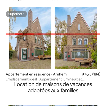
Superhôte
Superhôte
Appartement en résidence ⋅ Arnhem
Évaluation moy
4,78 (184)
Emplacement idéal ! Appartement lumineux et
Location de maisons de vacances
chaleureux des années 30
adaptées aux familles