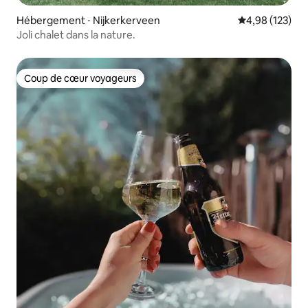
Hébergement ⋅ Nijkerkerveen
Évaluation moy
4,98 (123)
Joli chalet dans la nature.
Coup de cœur voyageurs
Coup de cœur voyageurs