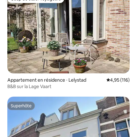
Coup de cœur voyageurs
Appartement en résidence ⋅ Lelystad
Évaluation moy
4,95 (116)
B&B sur la Lage Vaart
Superhôte
Superhôte