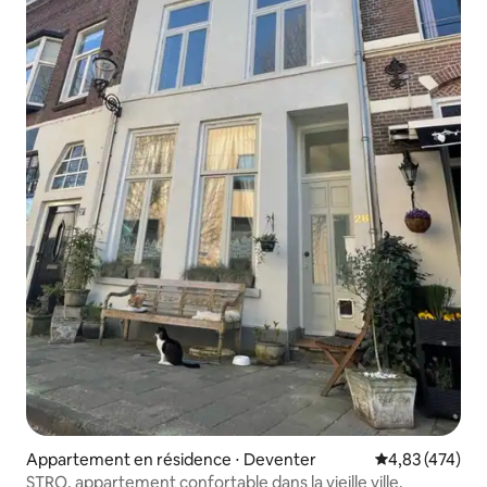
Appartement en résidence ⋅ Deventer
Évaluation moy
4,83 (474)
STRO, appartement confortable dans la vieille ville.