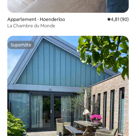
Appartement ⋅ Hoenderloo
Évaluation mo
4,81 (90)
La Chambre du Monde
Superhôte
Superhôte