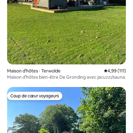
Maison d'hôtes ⋅ Terwolde
Évaluation moy
4,99 (111)
Maison d'hôtes bien-être De Gronding avec jacuzzi/sauna
Coup de cœur voyageurs
Coup de cœur voyageurs