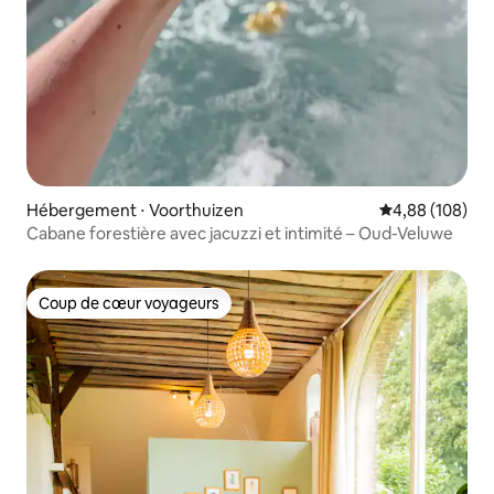
Hébergement ⋅ Voorthuizen
Évaluation moy
4,88 (108)
Cabane forestière avec jacuzzi et intimité – Oud-Veluwe
Coup de cœur voyageurs
Coup de cœur voyageurs