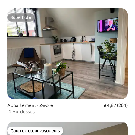
Superhôte
Superhôte
Appartement ⋅ Zwolle
Évaluation moy
4,87 (264)
-2 Au-dessus
Coup de cœur voyageurs
Coup de cœur voyageurs