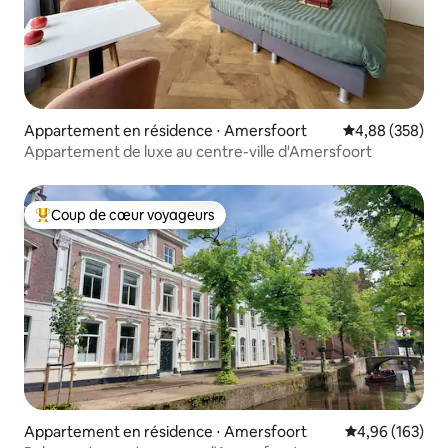
Appartement en résidence ⋅ Amersfoort
Évaluation moy
4,88 (358)
Appartement de luxe au centre-ville d'Amersfoort
Coup de cœur voyageurs
Coups de cœur voyageurs les plus appréciés
Appartement en résidence ⋅ Amersfoort
Évaluation moy
4,96 (163)