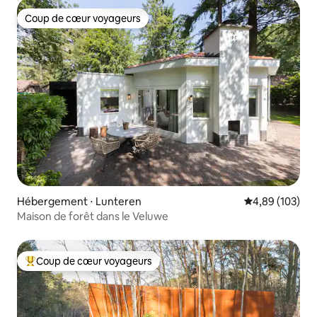
Coup de cœur voyageurs
Coup de cœur voyageurs
Hébergement ⋅ Lunteren
Évaluation moy
4,89 (103)
Maison de forêt dans le Veluwe
Coup de cœur voyageurs
Coups de cœur voyageurs les plus appréciés