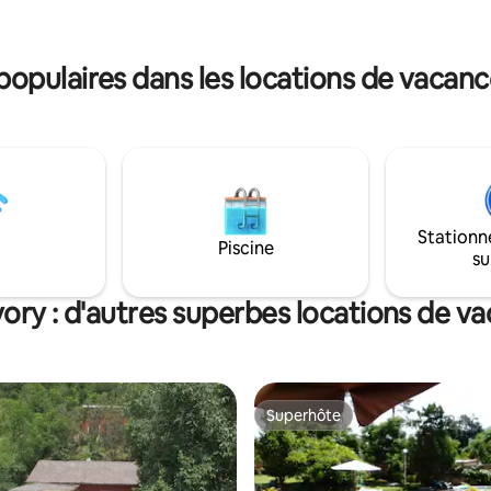
a terrasse du restaurant Non
x personnes à mobilité réduite
opulaires dans les locations de vacanc
Stationn
Piscine
su
ory : d'autres superbes locations de v
Superhôte
Superhôte