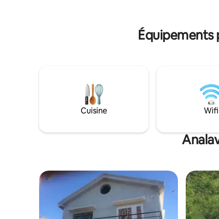
pouvez cuisiner ou cuisiner, faire du
Wifi sur l
shopping et des services de blanchisserie
adapté au
disponibles. Loyer très bon marché pour
Équipements p
les groupes, pour les longs séjours et
pour les entreprises pour des
conférences ou des séminaires.
Cuisine
Wifi
Analav