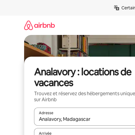
Aller
Certai
directement
au
contenu
Analavory : locations de
vacances
Trouvez et réservez des hébergements uniqu
sur Airbnb
Adresse
Lorsque les résultats s'affichent, utilisez les flèc
Arrivée