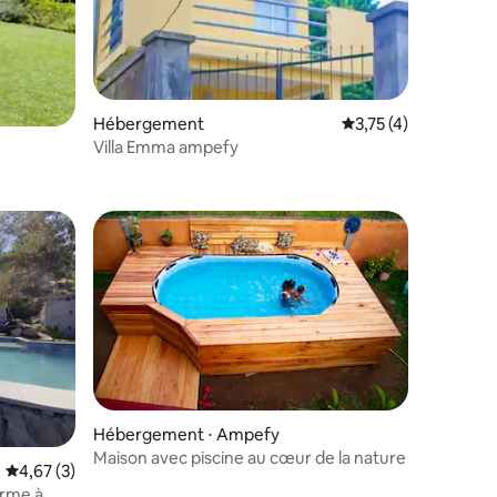
ntaires : 4,92 sur 5
Hébergement
Évaluation moyenne s
3,75 (4)
Villa Emma ampefy
Hébergement ⋅ Ampefy
Maison avec piscine au cœur de la nature
mmentaires : 5 sur 5
Évaluation moyenne sur la base de 3 commentaires : 4,67 sur 5
4,67 (3)
arme à