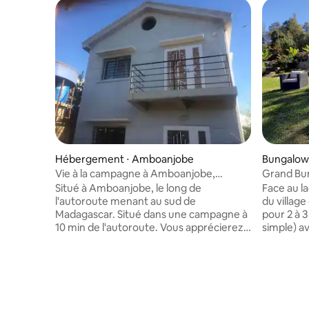
Hébergement ⋅ Amboanjobe
Bungalow
Vie à la campagne à Amboanjobe,
Grand Bu
Antananarivo
Ampefy
Situé à Amboanjobe, le long de
Face au l
l'autoroute menant au sud de
du villag
Madagascar. Situé dans une campagne à
pour 2 à 3 
10 min de l'autoroute. Vous apprécierez
simple) av
le calme et le magnifique paysage de la
escalier 
campagne lorsque vous serez dans un
calme, éq
quartier sûr d'Antananarivo. Maison avec
canal sat 
3 chambres, meublée, peut accueillir
barbecue 
jusqu'à 8 ou 10 personnes, pour la famille
jardin co
ou le groupe visitant Antananarivo. Vous
dans le pr