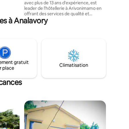
avec plus de 13 ans d'expérience, est
leader de l'hôtellerie à Arivonimamo en
offrant des services de qualité et
es à Analavory
personnalisés. Notre boutique-hôtel est
unique, chaque coin reflétant la richesse
culturelle de Madagascar avec une
architecture traditionnelle. Les activités
proposées : billard, pingpong, babyfoot,
pétanque, kayak, jeux de sociétés, aire
de jeux pour enfants, vélo...
ement gratuit
Climatisation
r place
acances