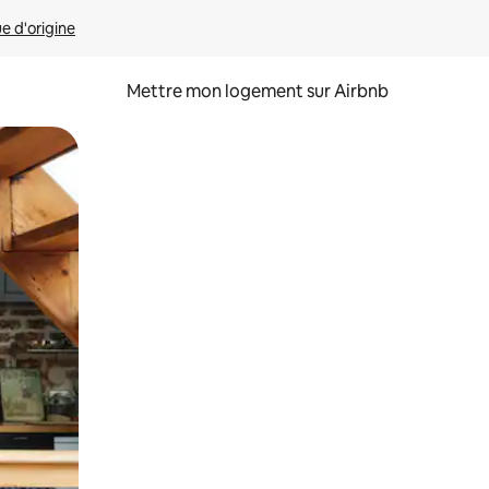
ue d'origine
Mettre mon logement sur Airbnb
sant glisser.