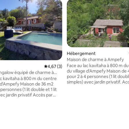
Hébergement
Maison de charme à Ampefy
Face au lac kavitaha à 800 m d
Évaluation moyenne sur la base de 3 comme
4,67 (3)
du village d'Ampefy Maison de
ngalow équipé de charme à
pour 2 à 4 personnes (1 lit double
ac kavitaha à 800 m du centre
simples) avec jardin privatif. Ac
e d'Ampefy Maison de 36 m2
escalier de 60 de marches Mais
personnes (1 lit double et 1 lit
calme, équipée pour cuisiner, T
ec jardin privatif Accès par
canal sat Eau chaude solaire Pos
de 50 de marches Maison très
barbecue sur place, ou dans le
uipée pour cuisiner, Tv avec
jardin commun Petit-déjeuner 
Eau chaude solaire Possibilité
dans le prix Restaurant sur plac
sur place, ou dans le grand
la terrasse du restaurant Non 
mmun Petit-déjeuner compris
personnes à mobilité réduite
ix Piscine Restaurant sur place