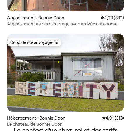
Appartement ⋅ Bonnie Doon
Évaluation moy
4,93 (339)
Appartement au dernier étage avec arrivée autonome.
Coup de cœur voyageurs
Coup de cœur voyageurs
Hébergement ⋅ Bonnie Doon
Évaluation moy
4,91 (313)
Le château de Bonnie Doon
Le confort d'un chez-soi et des tarifs