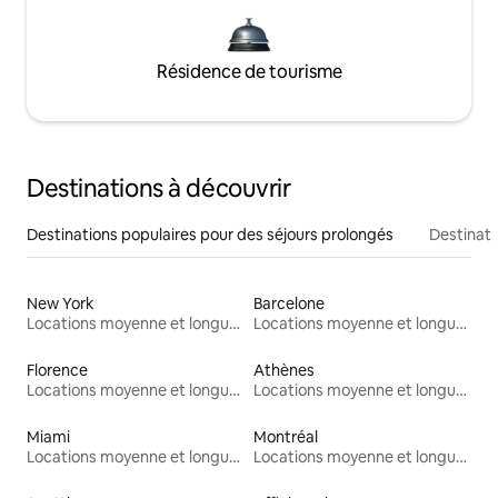
Résidence de tourisme
Destinations à découvrir
Destinations populaires pour des séjours prolongés
Destinati
New York
Barcelone
Locations moyenne et longue durée
Locations moyenne et longue durée
Florence
Athènes
Locations moyenne et longue durée
Locations moyenne et longue durée
Miami
Montréal
Locations moyenne et longue durée
Locations moyenne et longue durée