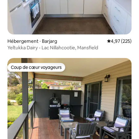
Hébergement ⋅ Barjarg
Évaluation moy
4,97 (225)
Yeltukka Dairy - Lac Nillahcootie, Mansfield
Coup de cœur voyageurs
Coup de cœur voyageurs