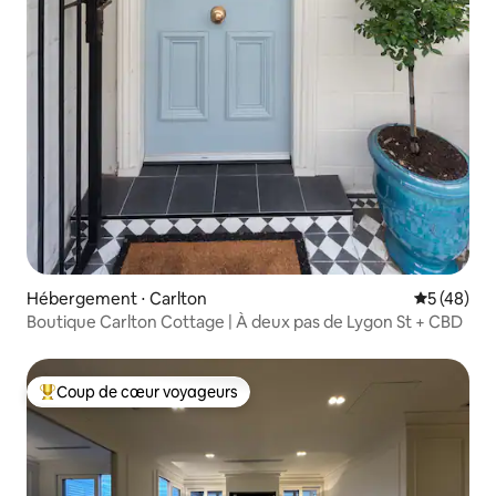
Hébergement ⋅ Carlton
Évaluation
5 (48)
Boutique Carlton Cottage | À deux pas de Lygon St + CBD
Coup de cœur voyageurs
Coups de cœur voyageurs les plus appréciés