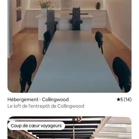
Hébergement ⋅ Collingwood
Évaluation
5 (14)
Le loft de l'entrepôt de Collingwood
Coup de cœur voyageurs
Coup de cœur voyageurs