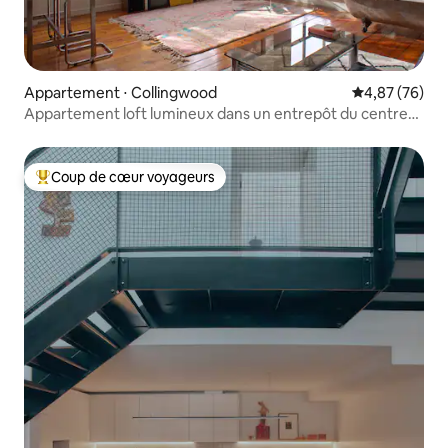
Appartement ⋅ Collingwood
Évaluation mo
4,87 (76)
Appartement loft lumineux dans un entrepôt du centre-
ville
Coup de cœur voyageurs
Coups de cœur voyageurs les plus appréciés