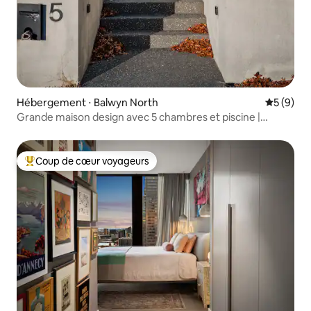
Hébergement ⋅ Balwyn North
Évaluatio
5 (9)
Grande maison design avec 5 chambres et piscine |
Balwyn
Coup de cœur voyageurs
Coups de cœur voyageurs les plus appréciés