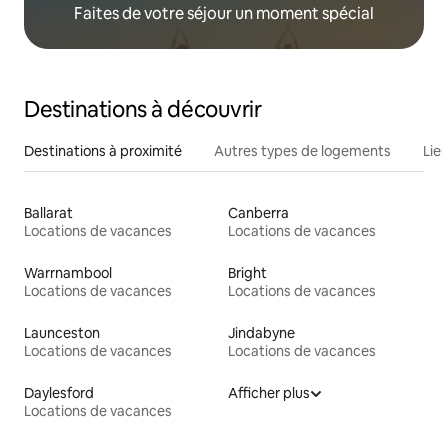
Faites de votre séjour un moment spécial
Destinations à découvrir
Destinations à proximité
Autres types de logements
Lie
Ballarat
Canberra
Locations de vacances
Locations de vacances
Warrnambool
Bright
Locations de vacances
Locations de vacances
Launceston
Jindabyne
Locations de vacances
Locations de vacances
Daylesford
Afficher plus
Locations de vacances