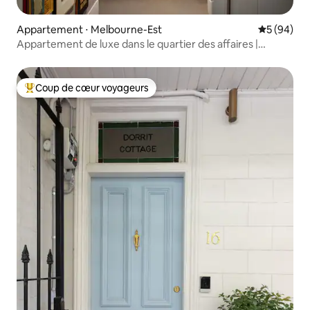
Appartement ⋅ Melbourne-Est
Évaluation
5 (94)
Appartement de luxe dans le quartier des affaires |
Parking et piscine gratuits
Coup de cœur voyageurs
Coups de cœur voyageurs les plus appréciés