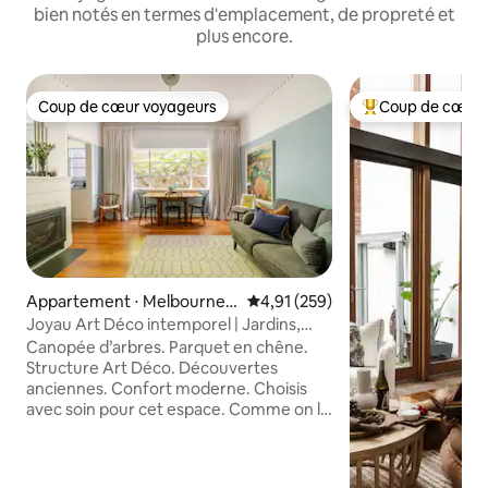
bien notés en termes d'emplacement, de propreté et
plus encore.
Coup de cœur voyageurs
Coup de cœur 
Coup de cœur voyageurs
Coups de cœur vo
Appartement ⋅ Melbourne-
Évaluation moyenne sur la base 
4,91 (259)
Est
Joyau Art Déco intemporel | Jardins,
MCG et balade en ville
Canopée d’arbres. Parquet en chêne.
Structure Art Déco. Découvertes
anciennes. Confort moderne. Choisis
avec soin pour cet espace. Comme on le
voit dans Apartment Therapy. Réveillez-
vous au milieu de la verdure. Plongez-y.
Jardin du Fitzroy à cinquante mètres.