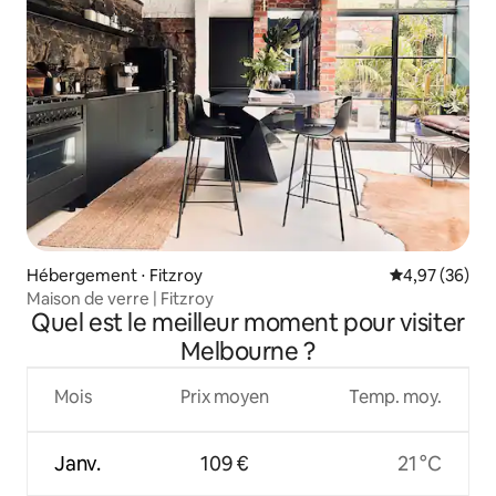
Hébergement ⋅ Fitzroy
Évaluation mo
4,97 (36)
Maison de verre | Fitzroy
Quel est le meilleur moment pour visiter
Melbourne ?
Mois
Prix moyen
Temp. moy.
Janv.
109 €
21 °C