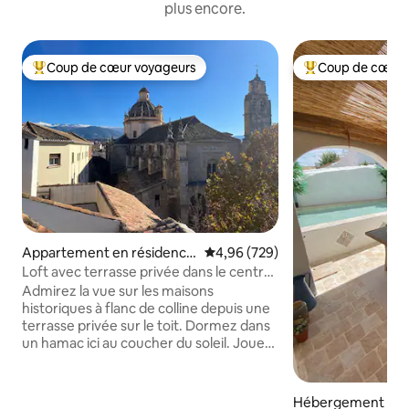
plus encore.
Coup de cœur voyageurs
Coup de cœur 
Coups de cœur voyageurs les plus appréciés
Coups de cœur vo
Appartement en résidence
Évaluation moyenne sur la base 
4,96 (729)
⋅ Grenade
Loft avec terrasse privée dans le centre
de Grenade
Admirez la vue sur les maisons
historiques à flanc de colline depuis une
terrasse privée sur le toit. Dormez dans
un hamac ici au coucher du soleil. Jouez
des CD dans une collection
impressionnante ou cuisinez dans une
cuisine avec vue 2 terrasses avec vue
Hébergement ⋅ Es