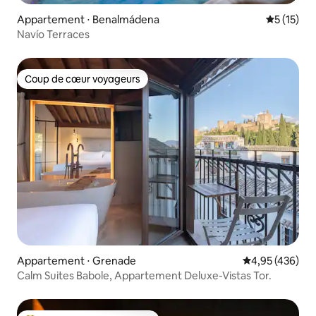
Appartement ⋅ Benalmádena
Évaluation
5 (15)
Navío Terraces
Coup de cœur voyageurs
Coup de cœur voyageurs
Appartement ⋅ Grenade
Évaluation moy
4,95 (436)
Calm Suites Babole, Appartement Deluxe-Vistas Tor.