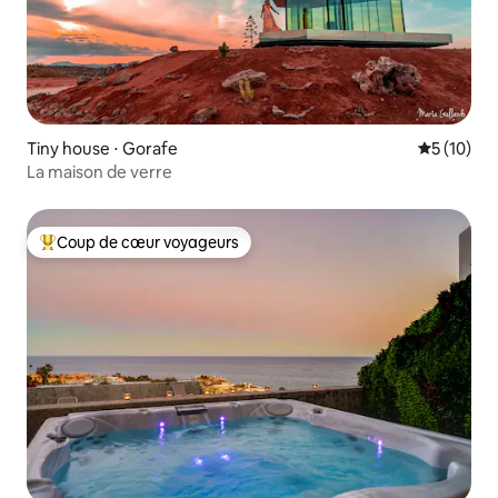
Tiny house ⋅ Gorafe
Évaluation
5 (10)
La maison de verre
Coup de cœur voyageurs
Coups de cœur voyageurs les plus appréciés