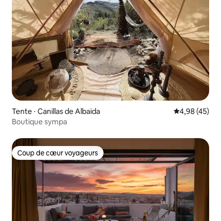
Tente ⋅ Canillas de Albaida
Évaluation mo
4,98 (45)
Boutique sympa
Coup de cœur voyageurs
Coup de cœur voyageurs