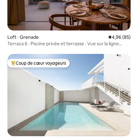
Loft ⋅ Grenade
Évaluation mo
4,96 (85)
Terraza 6 · Piscine privée et terrasse · Vue sur la ligne
d'horizon
Coup de cœur voyageurs
Coups de cœur voyageurs les plus appréciés