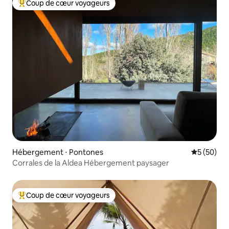
Coup de cœur voyageurs
Coups de cœur voyageurs les plus appréciés
Hébergement ⋅ Pontones
Évaluation
5 (50)
Corrales de la Aldea Hébergement paysager
Coup de cœur voyageurs
Coups de cœur voyageurs les plus appréciés