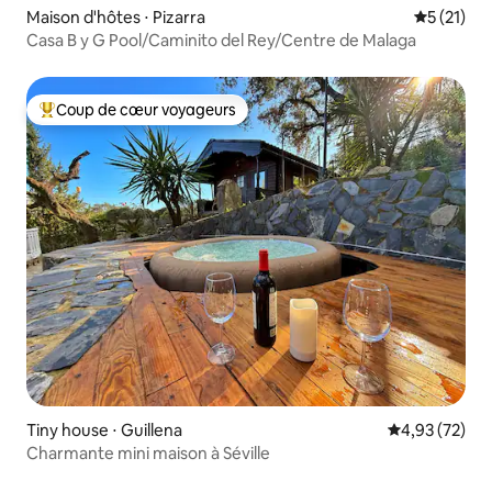
Maison d'hôtes ⋅ Pizarra
Évaluation
5 (21)
Casa B y G Pool/Caminito del Rey/Centre de Malaga
Coup de cœur voyageurs
Coups de cœur voyageurs les plus appréciés
Tiny house ⋅ Guillena
Évaluation mo
4,93 (72)
Charmante mini maison à Séville