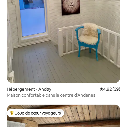
Hébergement ⋅ Andøy
Évaluation mo
4,92 (39)
Maison confortable dans le centre d'Andenes
Coup de cœur voyageurs
Coups de cœur voyageurs les plus appréciés