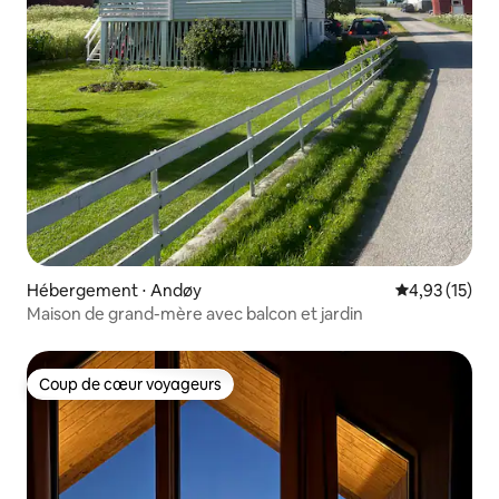
Hébergement ⋅ Andøy
Évaluation mo
4,93 (15)
Maison de grand-mère avec balcon et jardin
Coup de cœur voyageurs
Coup de cœur voyageurs