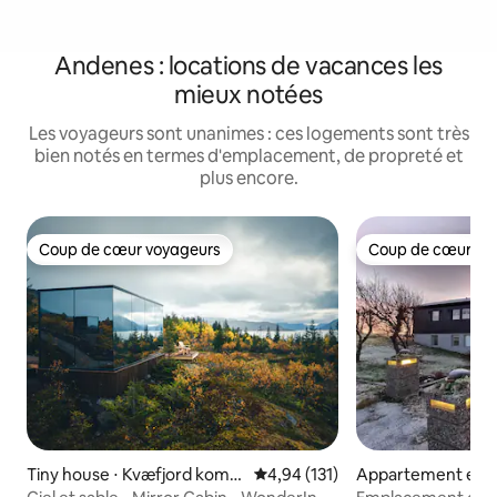
Andenes : locations de vacances les
mieux notées
Les voyageurs sont unanimes : ces logements sont très
bien notés en termes d'emplacement, de propreté et
plus encore.
Coup de cœur voyageurs
Coup de cœur vo
Coup de cœur voyageurs
Coup de cœur vo
Tiny house ⋅ Kvæfjord komm
Évaluation moyenne sur la base 
4,94 (131)
Appartement en r
une
⋅ Andøy