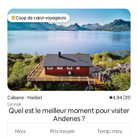
Coup de cœur voyageurs
Coups de cœur voyageurs les plus appréciés
Cabane ⋅ Hadsel
Évaluation mo
4,94 (31)
La vue
Quel est le meilleur moment pour visiter
Andenes ?
Mois
Prix moyen
Temp. moy.