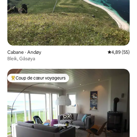
Cabane ⋅ Andøy
Évaluation mo
4,89 (55)
Bleik, Gåsøya
Coup de cœur voyageurs
Coups de cœur voyageurs les plus appréciés