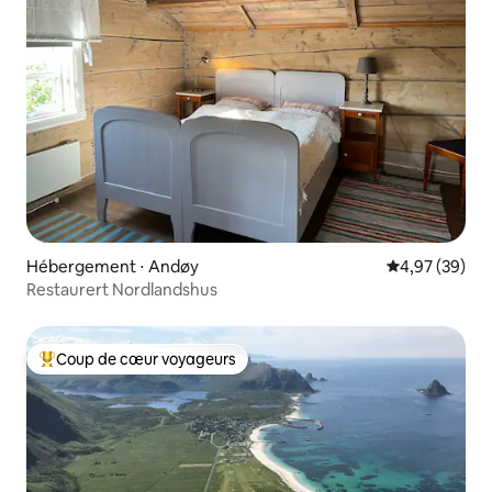
Hébergement ⋅ Andøy
Évaluation mo
4,97 (39)
Restaurert Nordlandshus
Coup de cœur voyageurs
Coups de cœur voyageurs les plus appréciés