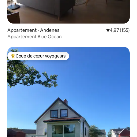
Appartement ⋅ Andenes
Évaluation moy
4,97 (155)
Appartement Blue Ocean
Coup de cœur voyageurs
Coups de cœur voyageurs les plus appréciés