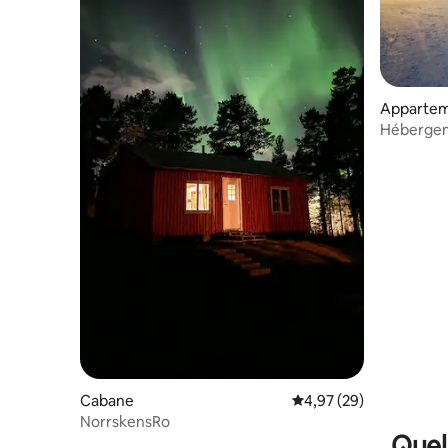
Apparte
Hébergem
l'Icehotel
Cabane
Évaluation moyenne sur
4,97 (29)
NorrskensRo
Quel