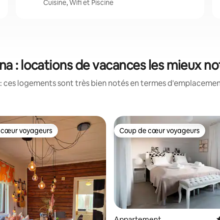
Cuisine, Wifi et Piscine
na : locations de vacances les mieux n
: ces logements sont très bien notés en termes d'emplacement
 cœur voyageurs
Coup de cœur voyageurs
 cœur voyageurs
Coup de cœur voyageurs
Appartement
É