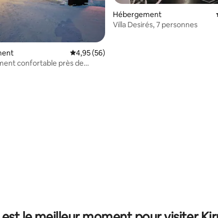
Hébergement
Villa Desirés, 7 personnes
ment
Évaluation moyenne sur la base de 56 commen
4,95 (56)
ent confortable près de
 la base de 29 commentaires : 4,97 sur 5
 est le meilleur moment pour visiter Kir