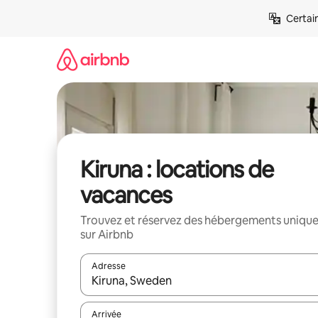
Aller
Certai
directement
au
contenu
Kiruna : locations de
vacances
Trouvez et réservez des hébergements uniqu
sur Airbnb
Adresse
Lorsque les résultats s'affichent, utilisez les flèc
Arrivée