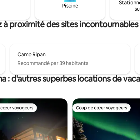
Stationn
ent gratuit sont inclus. Parfait
Piscine
su
ouples, les familles et les
 la recherche d'un
nt confortable et privilégié
 à proximité des sites incontournables
aventures arctiques.
Camp Ripan
Recommandé par 39 habitants
na : d'autres superbes locations de vac
 cœur voyageurs
Coup de cœur voyageurs
 cœur voyageurs
Coup de cœur voyageurs