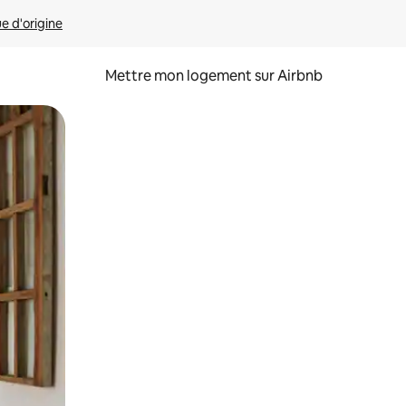
ue d'origine
Mettre mon logement sur Airbnb
sant glisser.