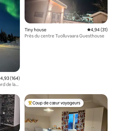
ntaires : 4,92 sur 5
Tiny house
Évaluation moyenne su
4,94 (31)
Près du centre Tuolluvaara Guesthouse
valuation moyenne sur la base de 164 commentaires : 4,93 sur 5
4,93 (164)
ord de la
Coup de cœur voyageurs
lus appréciés
Coups de cœur voyageurs les plus appréciés