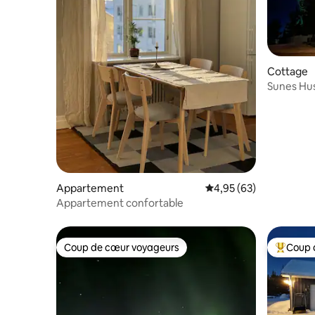
Cottage
Sunes Hus 
Appartement
Évaluation moyenne sur
4,95 (63)
Appartement confortable
Coup de cœur voyageurs
Coup 
Coup de cœur voyageurs
Coups de