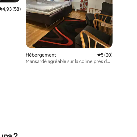
Évaluation moyenne sur la base de 58 commentaires : 4,93 sur 5
4,93 (58)
taires : 4,95 sur 5
Hébergement
Évaluation moyenne
5 (20)
Mansardé agréable sur la colline près du
vieux centre
una ?