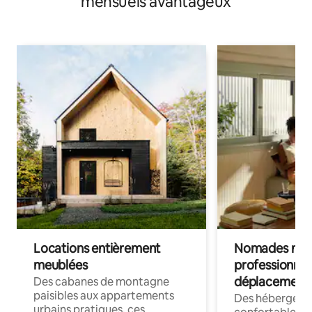
mensuels avantageux
Locations entièrement
Nomades num
meublées
professionnel
déplacement
Des cabanes de montagne
paisibles aux appartements
Des hébergem
urbains pratiques, ces