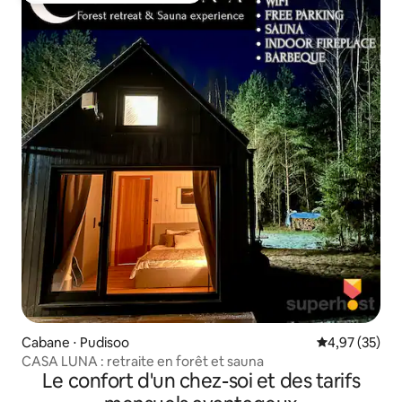
Cabane ⋅ Pudisoo
Évaluation mo
4,97 (35)
CASA LUNA : retraite en forêt et sauna
Le confort d'un chez-soi et des tarifs