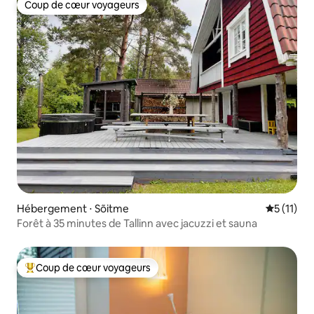
Coup de cœur voyageurs
Coup de cœur voyageurs
Hébergement ⋅ Sõitme
Évaluatio
5 (11)
Forêt à 35 minutes de Tallinn avec jacuzzi et sauna
Coup de cœur voyageurs
Coups de cœur voyageurs les plus appréciés