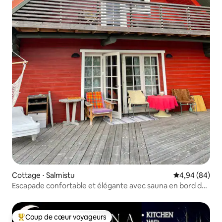
Cottage ⋅ Salmistu
Évaluation mo
4,94 (84)
Escapade confortable et élégante avec sauna en bord de
mer
Coup de cœur voyageurs
Coups de cœur voyageurs les plus appréciés