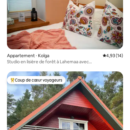
Appartement ⋅ Kolga
Évaluation mo
4,93 (14)
Studio en lisière de forêt à Lahemaa avec
terrasse + animaux bienvenus
Coup de cœur voyageurs
Coups de cœur voyageurs les plus appréciés