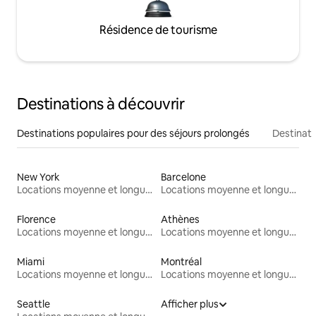
Résidence de tourisme
Destinations à découvrir
Destinations populaires pour des séjours prolongés
Destinati
New York
Barcelone
Locations moyenne et longue durée
Locations moyenne et longue durée
Florence
Athènes
Locations moyenne et longue durée
Locations moyenne et longue durée
Miami
Montréal
Locations moyenne et longue durée
Locations moyenne et longue durée
Seattle
Afficher plus