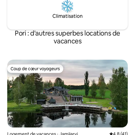
Climatisation
Pori : d'autres superbes locations de
vacances
Coup de cœur voyageurs
Coup de cœur voyageurs
Logement de vacances ⋅ Jamijarvi
Évaluation m
4,8 (41)