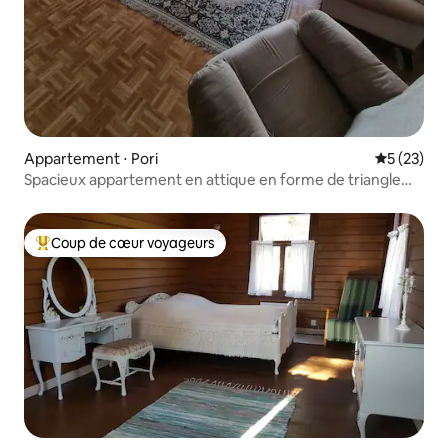
Appartement ⋅ Pori
Évaluation
5 (23)
Spacieux appartement en attique en forme de triangle
avec vue sur la mer.
Coup de cœur voyageurs
Coups de cœur voyageurs les plus appréciés