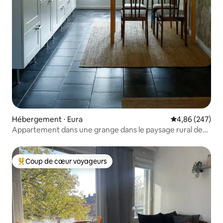
Hébergement ⋅ Eura
Évaluation moy
4,86 (247)
Appartement dans une grange dans le paysage rural de
Panelia
Coup de cœur voyageurs
Coups de cœur voyageurs les plus appréciés