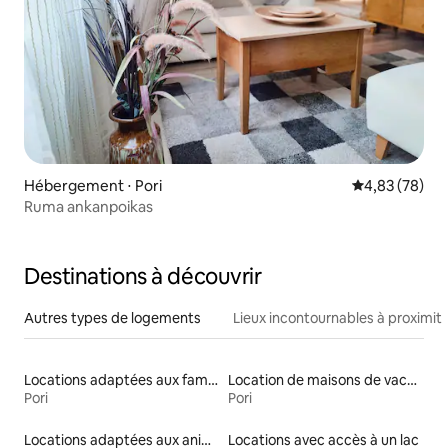
Hébergement ⋅ Pori
Évaluation mo
4,83 (78)
Ruma ankanpoikas
Destinations à découvrir
Autres types de logements
Lieux incontournables à proximit
Locations adaptées aux familles
Location de maisons de vacances
Pori
Pori
Locations adaptées aux animaux
Locations avec accès à un lac