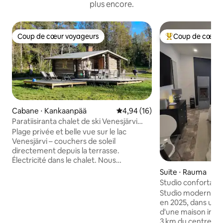
plus encore.
Coup de cœur voyageurs
Coup de cœur 
Coup de cœur voyageurs
Coups de cœur vo
Cabane ⋅ Kankaanpää
Évaluation moyenne sur la base
4,94 (16)
Paratiisiranta chalet de ski Venesjärvi
Kankaanpää
Plage privée et belle vue sur le lac
Venesjärvi – couchers de soleil
directement depuis la terrasse.
Électricité dans le chalet. Nous
apportons de l'eau potable au chalet.
Suite ⋅ Rauma
Eau sanitaire du lac. Une bonne occasion
Studio confortabl
de pêcher, de nager et de faire de
rondins
Studio moderne et
l'aviron. La cour est adaptée pour se
en 2025, dans un
détendre et faire des barbecues. Venez
d'une maison indiv
passer des vacances, un week-end ou
3 km du centre-vil