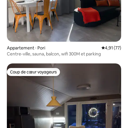
Appartement ⋅ Pori
Évaluation mo
4,91 (77)
Centre-ville, sauna, balcon, wifi 300M et parking
Coup de cœur voyageurs
Coup de cœur voyageurs