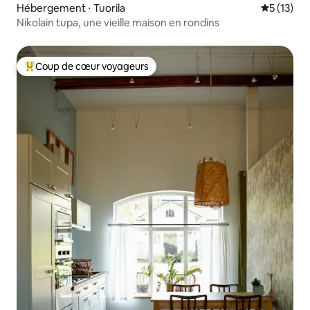
Hébergement ⋅ Tuorila
Évaluation
5 (13)
Nikolain tupa, une vieille maison en rondins
Coup de cœur voyageurs
Coups de cœur voyageurs les plus appréciés