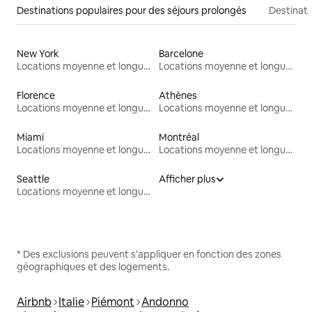
Destinations populaires pour des séjours prolongés
Destinati
New York
Barcelone
Locations moyenne et longue durée
Locations moyenne et longue durée
Florence
Athènes
Locations moyenne et longue durée
Locations moyenne et longue durée
Miami
Montréal
Locations moyenne et longue durée
Locations moyenne et longue durée
Seattle
Afficher plus
Locations moyenne et longue durée
* Des exclusions peuvent s'appliquer en fonction des zones
géographiques et des logements.
Airbnb
Italie
Piémont
Andonno