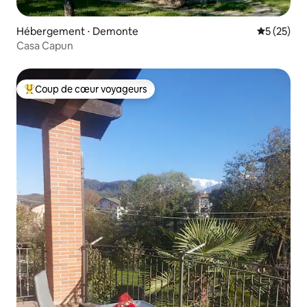
Hébergement ⋅ Demonte
Évaluation
5 (25)
Casa Capun
Coup de cœur voyageurs
Coups de cœur voyageurs les plus appréciés