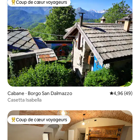
Coup de cœur voyageurs
Coups de cœur voyageurs les plus appréciés
Cabane ⋅ Borgo San Dalmazzo
Évaluation mo
4,96 (49)
Casetta Isabella
Coup de cœur voyageurs
Coups de cœur voyageurs les plus appréciés