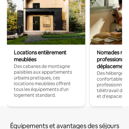
Locations entièrement
Nomades num
meublées
professionnel
déplacement
Des cabanes de montagne
paisibles aux appartements
Des hébergem
urbains pratiques, ces
confortables p
locations meublées offrent
professionnels
tous les équipements d'un
télétravail dis
logement standard.
et d'espaces de
Équipements et avantages des séjours