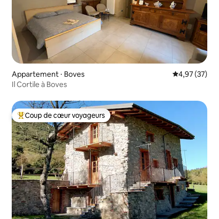
Appartement ⋅ Boves
Évaluation mo
4,97 (37)
Il Cortile à Boves
Coup de cœur voyageurs
Coups de cœur voyageurs les plus appréciés