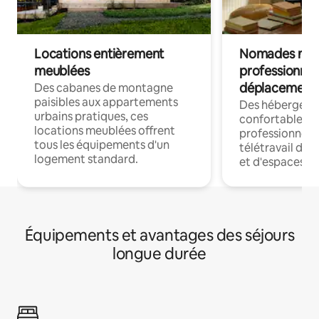
Locations entièrement
Nomades num
meublées
professionnel
déplacement
Des cabanes de montagne
paisibles aux appartements
Des hébergem
urbains pratiques, ces
confortables p
locations meublées offrent
professionnels
tous les équipements d'un
télétravail dis
logement standard.
et d'espaces de
Équipements et avantages des séjours
longue durée