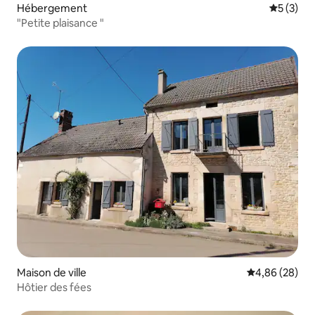
Hébergement
Évaluatio
5 (3)
"Petite plaisance "
Maison de ville
Évaluation mo
4,86 (28)
Hôtier des fées