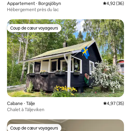
Appartement ⋅ Borgsjöbyn
Évaluation mo
4,92 (36)
Hébergement près du lac
Coup de cœur voyageurs
Coup de cœur voyageurs
Cabane ⋅ Tälje
Évaluation mo
4,97 (35)
Chalet à Täljeviken
Coup de cœur voyageurs
Coup de cœur voyageurs