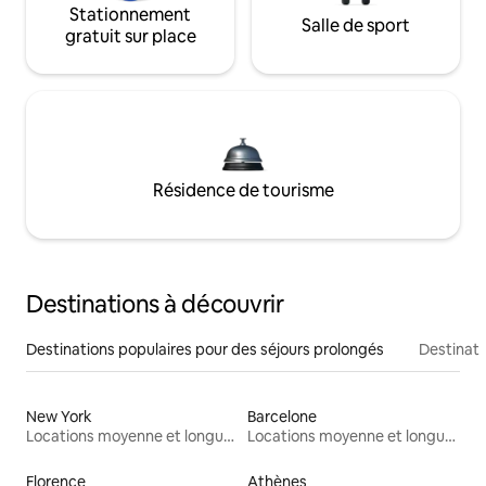
Stationnement
Salle de sport
gratuit sur place
Résidence de tourisme
Destinations à découvrir
Destinations populaires pour des séjours prolongés
Destinati
New York
Barcelone
Locations moyenne et longue durée
Locations moyenne et longue durée
Florence
Athènes