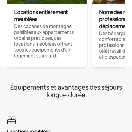
Locations entièrement
Nomades num
meublées
professionnel
déplacement
Des cabanes de montagne
paisibles aux appartements
Des hébergem
urbains pratiques, ces
confortables p
locations meublées offrent
professionnels
tous les équipements d'un
télétravail dis
logement standard.
et d'espaces de
Équipements et avantages des séjours
longue durée
Locations meublées