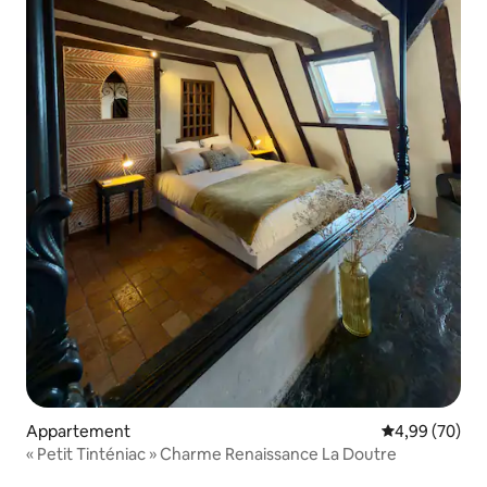
Appartement
Évaluation mo
4,99 (70)
« Petit Tinténiac » Charme Renaissance La Doutre