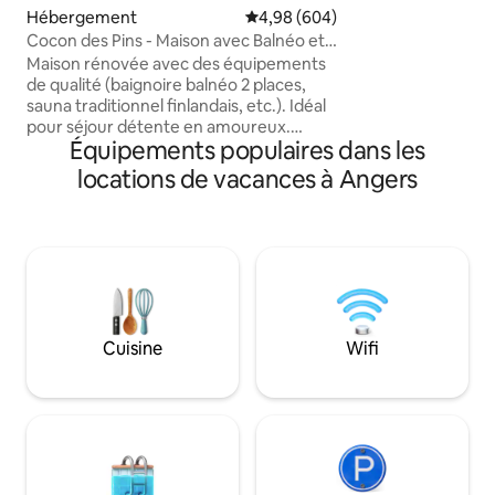
découvrir la ville 
Hébergement
Évaluation moyenne sur la base 
4,98 (604)
facilement - Gare
Cocon des Pins - Maison avec Balnéo et
à pied - Château d
Sauna
Maison rénovée avec des équipements
Ralliement à 10 min
de qualité (baignoire balnéo 2 places,
commerces, restau
sauna traditionnel finlandais, etc.). Idéal
proximité immédiate Stationnem
pour séjour détente en amoureux.
Parking public à pr
Équipements populaires dans les
Maison située à 7 minutes du centre ville
d'Angers dans un environnement calme,
locations de vacances à Angers
arboré et à 500m d'un parc offrant de
magnifiques balades. Les visiteurs ne
sont pas autorisé. Nous demandons
sincèrement à ce que nos voyageurs
veillent au calme et au respect des lieux
pour le confort des voisins et des futurs
locataire, merci par avance :)
Cuisine
Wifi