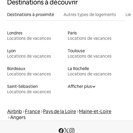
Destinations à découvrir
Destinations à proximité
Autres types de logements
Lie
Londres
Paris
Locations de vacances
Locations de vacances
Lyon
Toulouse
Locations de vacances
Locations de vacances
Bordeaux
La Rochelle
Locations de vacances
Locations de vacances
Saint-Sébastien
Afficher plus
Locations de vacances
Airbnb
France
Pays de la Loire
Maine-et-Loire
Angers