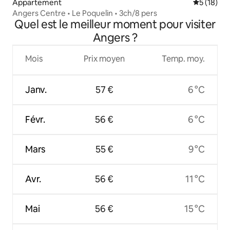
Appartement
Évaluation
5 (18)
Angers Centre • Le Poquelin • 3ch/8 pers
Quel est le meilleur moment pour visiter
Angers ?
Mois
Prix moyen
Temp. moy.
Janv.
57 €
6 °C
Févr.
56 €
6 °C
Mars
55 €
9 °C
Avr.
56 €
11 °C
Mai
56 €
15 °C