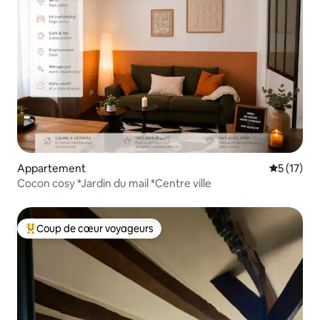
Appartement
Évaluation
5 (17)
Cocon cosy *Jardin du mail *Centre ville
Coup de cœur voyageurs
Coups de cœur voyageurs les plus appréciés