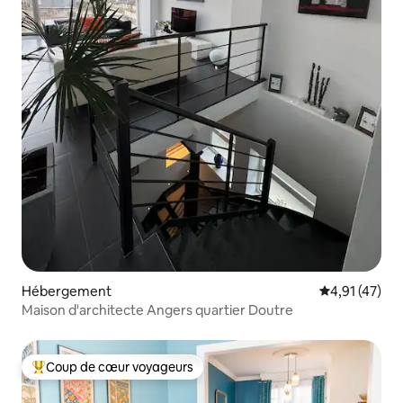
Hébergement
Évaluation mo
4,91 (47)
Maison d'architecte Angers quartier Doutre
Coup de cœur voyageurs
Coups de cœur voyageurs les plus appréciés