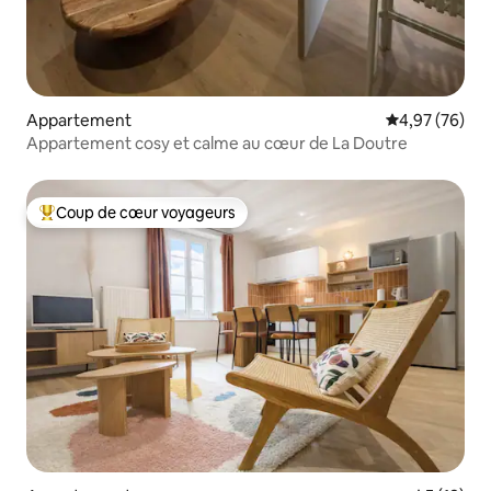
Appartement
Évaluation mo
4,97 (76)
Appartement cosy et calme au cœur de La Doutre
Coup de cœur voyageurs
Coups de cœur voyageurs les plus appréciés