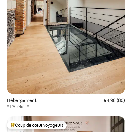
Hébergement
Évaluation mo
4,98 (80)
* L’Atelier *
Coup de cœur voyageurs
Coups de cœur voyageurs les plus appréciés