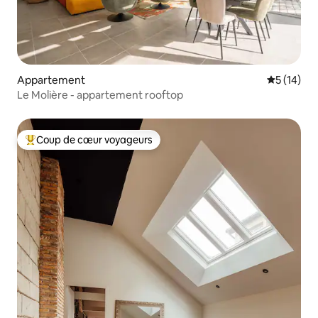
Appartement
Évaluation
5 (14)
Le Molière - appartement rooftop
Coup de cœur voyageurs
Coups de cœur voyageurs les plus appréciés