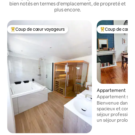
bien notés en termes d'emplacement, de propreté et
plus encore.
Coup de cœur voyageurs
Coup de cœur 
Coups de cœur voyageurs les plus appréciés
Coups de cœur vo
Appartement
Appartement spaci
Gare à pied
Bienvenue dans n
spacieux et confor
séjour profession
un séjour prolongé
d’Angers. 📍Emplacement central Tout
est accessible à pi