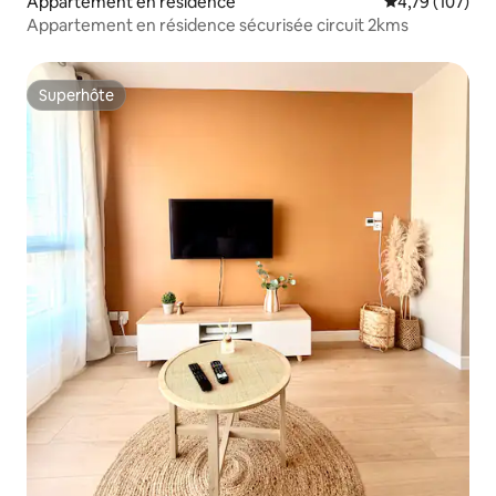
Appartement en résidence
Évaluation moy
4,79 (107)
Appartement en résidence sécurisée circuit 2kms
Superhôte
Superhôte