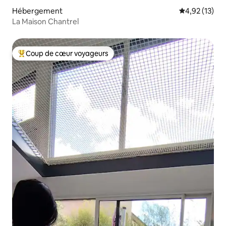
Hébergement
Évaluation mo
4,92 (13)
La Maison Chantrel
Coup de cœur voyageurs
Coups de cœur voyageurs les plus appréciés