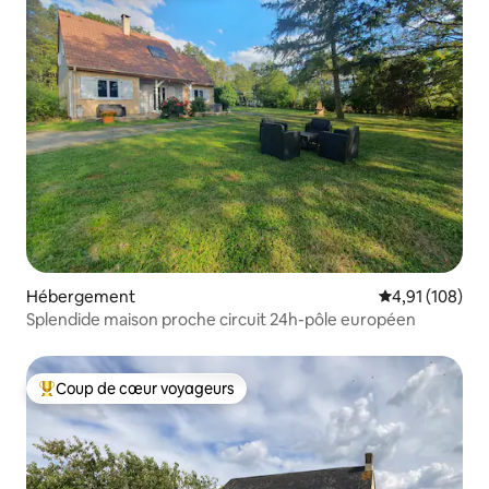
Hébergement
Évaluation moy
4,91 (108)
Splendide maison proche circuit 24h-pôle européen
Coup de cœur voyageurs
Coups de cœur voyageurs les plus appréciés