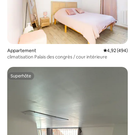
Appartement
Évaluation moy
4,92 (494)
climatisation Palais des congrès / cour intérieure
Superhôte
Superhôte