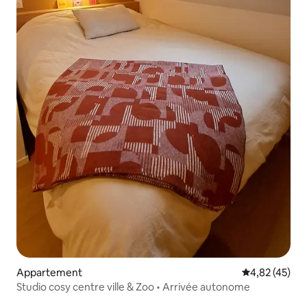
Appartement
Évaluation mo
4,82 (45)
Studio cosy centre ville & Zoo • Arrivée autonome