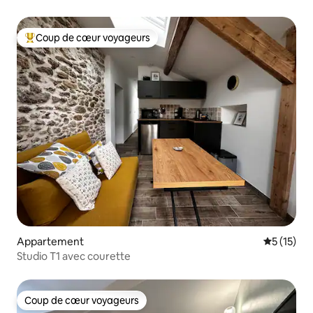
Coup de cœur voyageurs
Coups de cœur voyageurs les plus appréciés
Appartement
Évaluation
5 (15)
Studio T1 avec courette
Coup de cœur voyageurs
Coup de cœur voyageurs