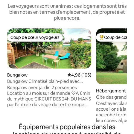
Les voyageurs sont unanimes : ces logements sont très
bien notés en termes d'emplacement, de propreté et
plus encore.
Coup de cœur voyageurs
Coup de cœur 
Coup de cœur voyageurs
Coups de cœur vo
Bungalow
Évaluation moyenne sur la base 
4,96 (105)
Bungalow Climatisé plain-pied avec
jardin privé
Bungalow avec jardin 2 personnes
Hébergement
Location au mois sur demande ♡A 6min
Gite des grands H
du mythique CIRCUIT DES 24h DU MANS
C'est avec plaisir
par l'entrée du virage du tertre rouge
accueillons à la 
☆A 15 min du CCI Formation et lycée à
ancienne ferme réh
pied ou 4min en bus ♧A 12min du centre
lieu convivial, au 
équestre BOULERIE JUMP ◇A 15min du
Équipements populaires dans les
des matériaux natu
centre ville Le jardin se trouve à l'opposé
retrouver en famille
de la maison principale pour en profiter