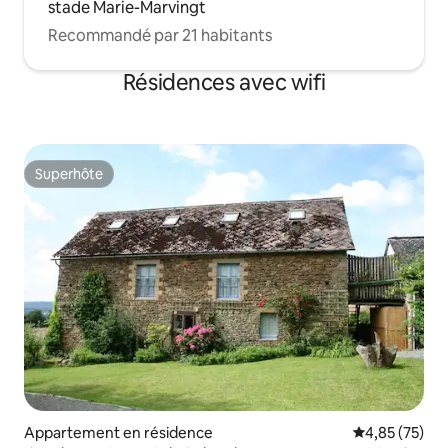
stade Marie-Marvingt
Recommandé par 21 habitants
Résidences avec wifi
Superhôte
Superhôte
Appartement en résidence
Évaluation mo
4,85 (75)