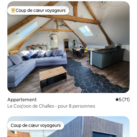
Coup de cœur voyageurs
Coups de cœur voyageurs les plus appréciés
Appartement
Évaluation
5 (71)
Le Coq'oon de Challes - pour 8 personnes
Coup de cœur voyageurs
Coup de cœur voyageurs