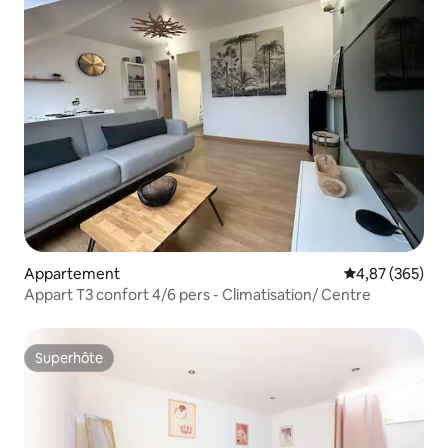
Appartement
Évaluation moy
4,87 (365)
Appart T3 confort 4/6 pers - Climatisation/ Centre
Superhôte
Superhôte