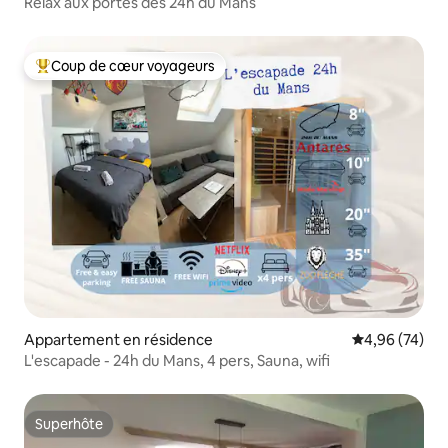
Relax aux portes des 24h du Mans
Coup de cœur voyageurs
Coups de cœur voyageurs les plus appréciés
Appartement en résidence
Évaluation mo
4,96 (74)
L'escapade - 24h du Mans, 4 pers, Sauna, wifi
Superhôte
Superhôte