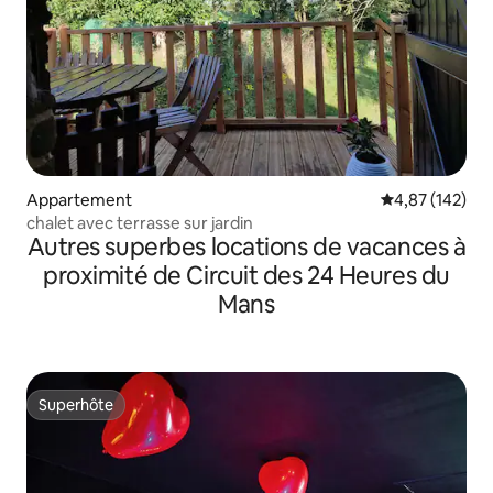
Appartement
Évaluation moy
4,87 (142)
chalet avec terrasse sur jardin
Autres superbes locations de vacances à
proximité de Circuit des 24 Heures du
Mans
Superhôte
Superhôte