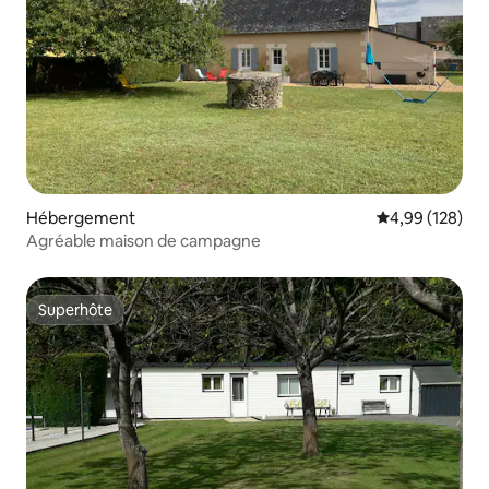
Hébergement
Évaluation moy
4,99 (128)
Agréable maison de campagne
Superhôte
Superhôte