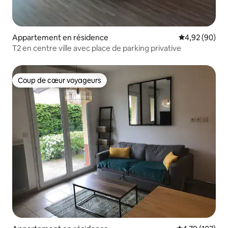
Appartement en résidence
Évaluation mo
4,92 (90)
T2 en centre ville avec place de parking privative
Coup de cœur voyageurs
Coup de cœur voyageurs