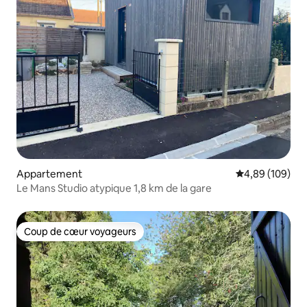
Appartement
Évaluation moy
4,89 (109)
Le Mans Studio atypique 1,8 km de la gare
Coup de cœur voyageurs
Coup de cœur voyageurs