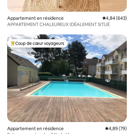
Appartement en résidence
Évaluation moy
4,84 (643)
APPARTEMENT CHALEUREUX IDÉALEMENT SITUÉ
Coup de cœur voyageurs
Coups de cœur voyageurs les plus appréciés
Appartement en résidence
Évaluation mo
4,89 (79)