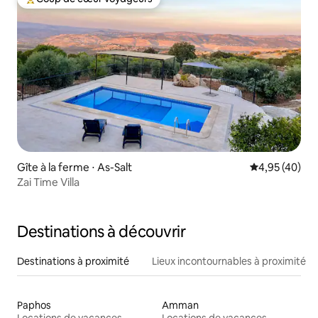
Coups de cœur voyageurs les plus appréciés
Gîte à la ferme ⋅ As-Salt
Évaluation mo
4,95 (40)
Zai Time Villa
Destinations à découvrir
Destinations à proximité
Lieux incontournables à proximité
Paphos
Amman
Locations de vacances
Locations de vacances