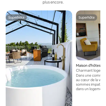
plus encore.
Superhôte
Superhôte
Superhôte
Superhôte
Maison d'hôtes ⋅ 
Charmant logemen
Gilboa
Dans une communa
au cœur de la val
sommes impatients
dans un logement
et propre. Le loge
étage séparé au-d
vous devez monter