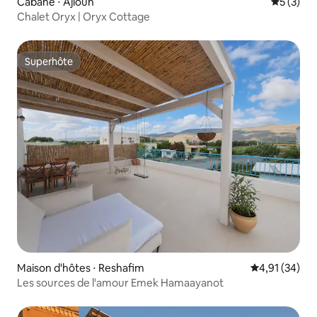
Cabane ⋅ Ajloun
Évaluatio
5 (3)
Chalet Oryx | Oryx Cottage
Superhôte
Superhôte
Maison d'hôtes ⋅ Reshafim
Évaluation mo
4,91 (34)
Les sources de l'amour Emek Hamaayanot