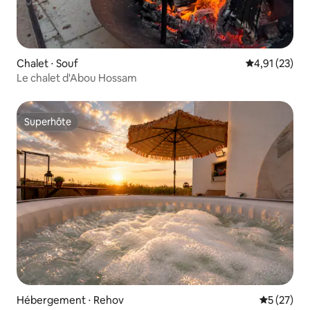
Chalet ⋅ Souf
Évaluation mo
4,91 (23)
Le chalet d'Abou Hossam
Superhôte
Superhôte
Hébergement ⋅ Rehov
Évaluation
5 (27)