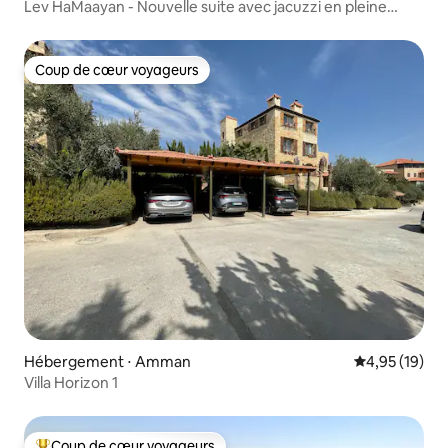
Lev HaMaayan - Nouvelle suite avec jacuzzi en pleine
nature
Coup de cœur voyageurs
Coup de cœur voyageurs
Hébergement ⋅ Amman
Évaluation mo
4,95 (19)
Villa Horizon 1
Coup de cœur voyageurs