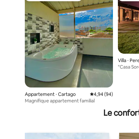
Villa ⋅ Per
"Casa Sore
coucher de
Appartement ⋅ Cartago
Évaluation moyenne sur
4,94 (94)
Magnifique appartement familial
Le confor