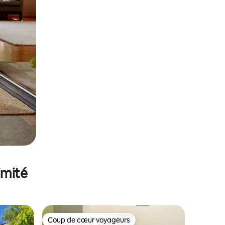
imité
Coup de cœur voyageurs
Coup de cœur voyageurs