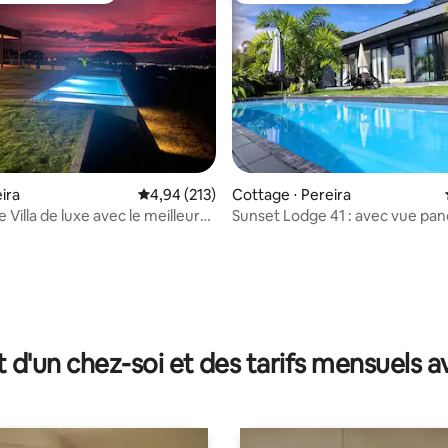
eira
Évaluation moyenne sur la base de 213 comme
4,94 (213)
Cottage ⋅ Pereira
 Villa de luxe avec le meilleur
Sunset Lodge 41 : avec vue pa
 soleil"
sur la montagne
 la base de 94 commentaires : 4,94 sur 5
t d'un chez-soi et des tarifs mensuels 