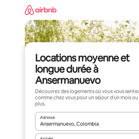
Aller
directement
au
contenu
Locations moyenne et
longue durée à
Ansermanuevo
Découvrez des logements où vous vous sente
comme chez vous pour un séjour d'un mois ou
plus.
Adresse
Lorsque les résultats s'affichent, utilisez les flèc
Arrivée