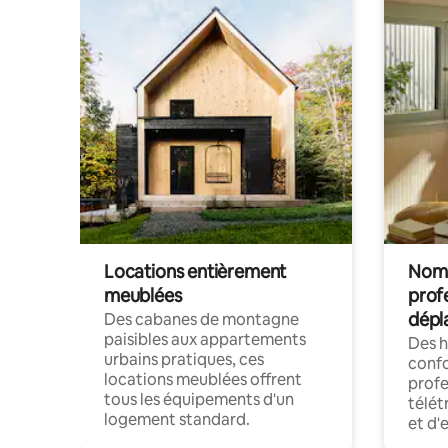
Locations entièrement
Noma
meublées
prof
dépl
Des cabanes de montagne
paisibles aux appartements
Des 
urbains pratiques, ces
confo
locations meublées offrent
profe
tous les équipements d'un
télét
logement standard.
et d'