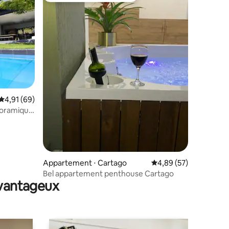
ntaires : 4,94 sur 5
Évaluation moyenne sur la base de 69 commentaires : 4,91 sur 5
4,91 (69)
noramique
Appartement ⋅ Cartago
Évaluation moyenne su
4,89 (57)
Bel appartement penthouse Cartago
avantageux