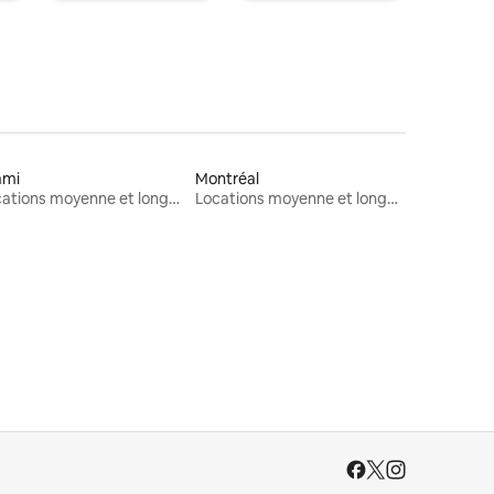
ami
Montréal
Locations moyenne et longue durée
Locations moyenne et longue durée