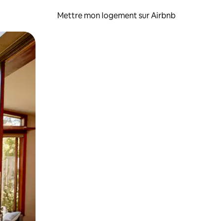
Mettre mon logement sur Airbnb
sant glisser.