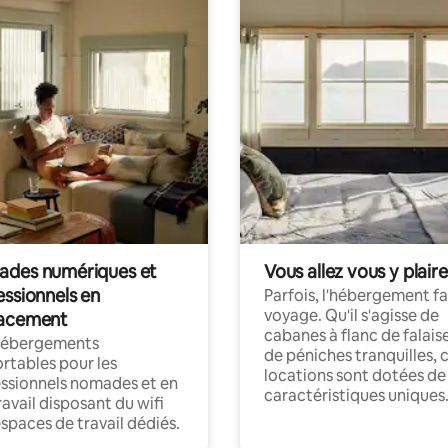
des numériques et
Vous allez vous y plaire
essionnels en
Parfois, l'hébergement fai
voyage. Qu'il s'agisse de
acement
cabanes à flanc de falais
hébergements
de péniches tranquilles, 
rtables pour les
locations sont dotées de
ssionnels nomades et en
caractéristiques uniques
ravail disposant du wifi
espaces de travail dédiés.