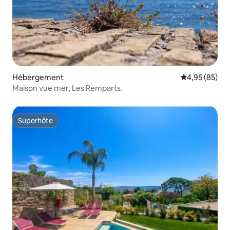
Hébergement
Évaluation mo
4,95 (85)
Maison vue mer, Les Remparts.
Superhôte
Superhôte