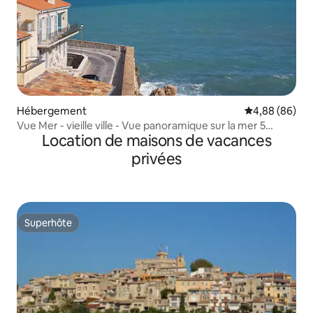
Hébergement
Évaluation mo
4,88 (86)
Vue Mer - vieille ville - Vue panoramique sur la mer 5
Location de maisons de vacances
personnes
privées
Superhôte
Superhôte