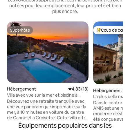
notées pour leur emplacement, leur propreté et bien
plus encore.
Superhôte
Coup de cœur 
Superhôte
Coups de cœur vo
Hébergement
Évaluation moyenne sur la base
4,83 (18)
Hébergement
Villa avec vue sur la mer et piscine à
La plus belle maison
Cannes, à 10 min de la plage
Découvrez une retraite tranquille avec
ville d'Antibes
Dans le centre d'
une vue panoramique imprenable sur la
AMIS est une mais
mer, à 10 minutes en voiture du centre
moderne de style 
de Cannes/La Croisette. Cette villa offre
été conçue avec a
un mélange parfait d'isolement paisible
Équipements populaires dans les
confort. Avec son 
et d'accès pratique au glamour de la ville.