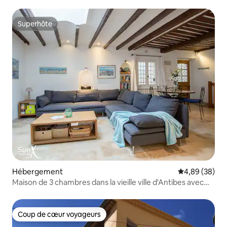
Superhôte
Superhôte
Hébergement
Évaluation mo
4,89 (38)
Maison de 3 chambres dans la vieille ville d'Antibes avec
terrasse et climatisation
Coup de cœur voyageurs
Coup de cœur voyageurs