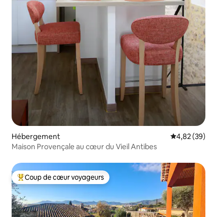
Hébergement
Évaluation mo
4,82 (39)
Maison Provençale au cœur du Vieil Antibes
Coup de cœur voyageurs
Coups de cœur voyageurs les plus appréciés