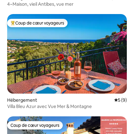
4~Maison, vieil Antibes, vue mer
Coup de cœur voyageurs
Coups de cœur voyageurs les plus appréciés
Hébergement
Évaluatio
5 (9)
Villa Bleu Azur avec Vue Mer & Montagne
Coup de cœur voyageurs
Coup de cœur voyageurs