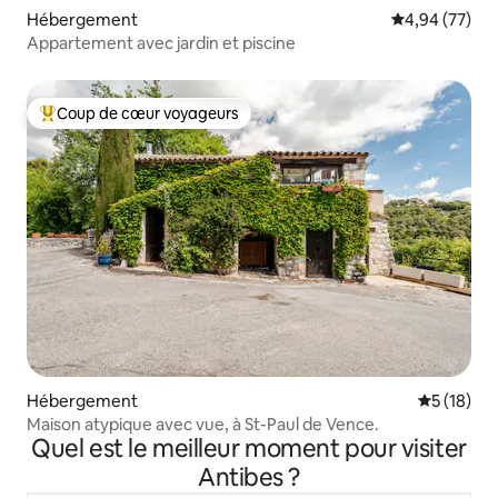
Hébergement
Évaluation mo
4,94 (77)
Appartement avec jardin et piscine
Coup de cœur voyageurs
Coups de cœur voyageurs les plus appréciés
Hébergement
Évaluation
5 (18)
Maison atypique avec vue, à St-Paul de Vence.
Quel est le meilleur moment pour visiter
Antibes ?