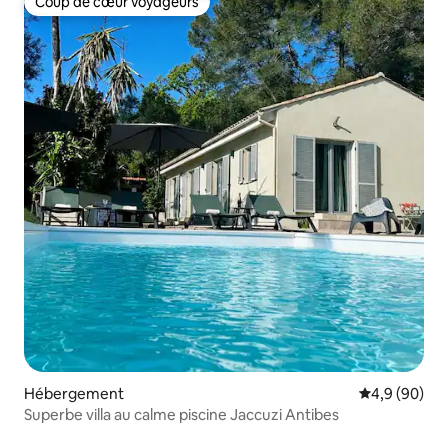
Coup de cœur voyageurs
Coup de cœur voyageurs
Hébergement
Évaluation m
4,9 (90)
Superbe villa au calme piscine Jaccuzi Antibes