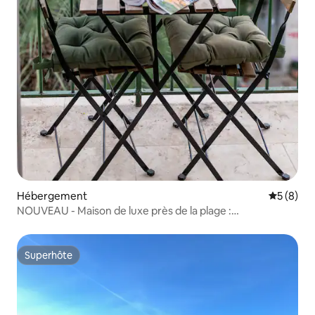
Hébergement
Évaluatio
5 (8)
NOUVEAU - Maison de luxe près de la plage :
3 CHAMBRES/3 SALLES DE BAINS
Superhôte
Superhôte