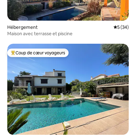
Hébergement
Évaluation
5 (34)
Maison avec terrasse et piscine
Coup de cœur voyageurs
Coups de cœur voyageurs les plus appréciés