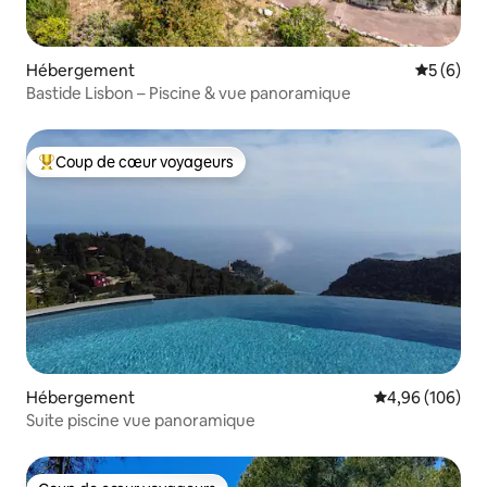
Hébergement
Évaluatio
5 (6)
Bastide Lisbon – Piscine & vue panoramique
Coup de cœur voyageurs
Coups de cœur voyageurs les plus appréciés
Hébergement
Évaluation moy
4,96 (106)
Suite piscine vue panoramique