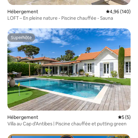
Hébergement
Évaluation moy
4,96 (140)
LOFT – En pleine nature - Piscine chauffée - Sauna
Superhôte
Superhôte
Hébergement
Évaluatio
5 (5)
Villa au Cap d’Antibes | Piscine chauffée et putting green