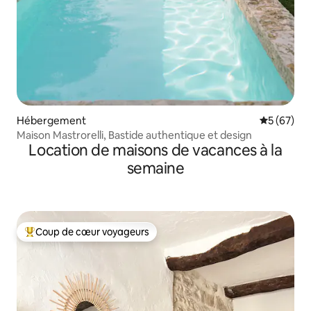
Hébergement
Évaluation
5 (67)
Maison Mastrorelli, Bastide authentique et design
Location de maisons de vacances à la
semaine
Coup de cœur voyageurs
Coups de cœur voyageurs les plus appréciés