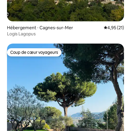
Hébergement ⋅ Cagnes-sur-Mer
Évaluation mo
4,95 (21)
Logis Lagopus
Coup de cœur voyageurs
Coup de cœur voyageurs