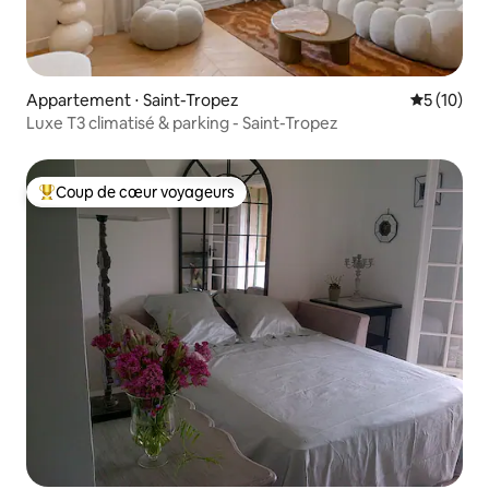
Appartement ⋅ Saint-Tropez
Évaluation
5 (10)
Luxe T3 climatisé & parking - Saint-Tropez
Coup de cœur voyageurs
Coups de cœur voyageurs les plus appréciés