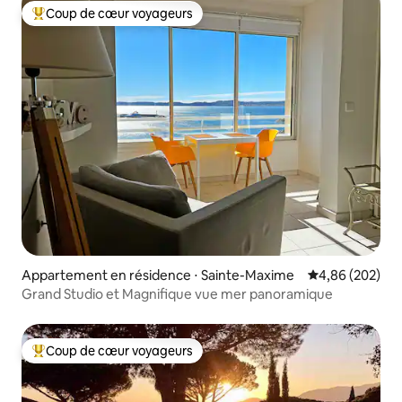
Coup de cœur voyageurs
Coups de cœur voyageurs les plus appréciés
Appartement en résidence ⋅ Sainte-Maxime
Évaluation moy
4,86 (202)
Grand Studio et Magnifique vue mer panoramique
Coup de cœur voyageurs
Coups de cœur voyageurs les plus appréciés