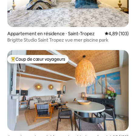
Appartement en résidence ⋅ Saint-Tropez
Évaluation moy
4,89 (103)
Brigitte Studio Saint Tropez vue mer piscine park
Coup de cœur voyageurs
Coups de cœur voyageurs les plus appréciés