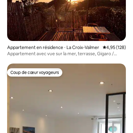
Appartement en résidence ⋅ La Croix-Valmer
Évaluation moy
4,95 (128)
Appartement avec vue sur la mer, terrasse, Gigaro /
piscine et tennis
Coup de cœur voyageurs
Coup de cœur voyageurs