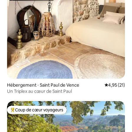
Hébergement ⋅ Saint Paul de Vence
Évaluation mo
4,95 (21)
Un Triplex au cœur de Saint Paul
Coup de cœur voyageurs
Coups de cœur voyageurs les plus appréciés