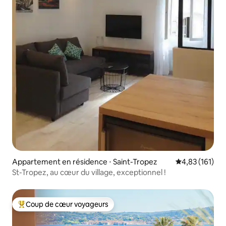
Appartement en résidence ⋅ Saint-Tropez
Évaluation moy
4,83 (161)
St-Tropez, au cœur du village, exceptionnel !
Coup de cœur voyageurs
Coups de cœur voyageurs les plus appréciés