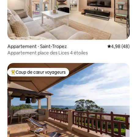
Appartement ⋅ Saint-Tropez
Évaluation mo
4,98 (48)
Appartement place des Lices 4 étoiles
Coup de cœur voyageurs
Coups de cœur voyageurs les plus appréciés