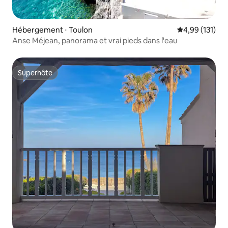
Hébergement ⋅ Toulon
Évaluation moy
4,99 (131)
Anse Méjean, panorama et vrai pieds dans l'eau
Superhôte
Superhôte