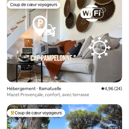
Coup de cœur voyageurs
Coup de cœur voyageurs
Hébergement ⋅ Ramatuelle
Évaluation mo
4,96 (24)
Mazet Provençale, confort, avec terrasse
Coup de cœur voyageurs
Coups de cœur voyageurs les plus appréciés