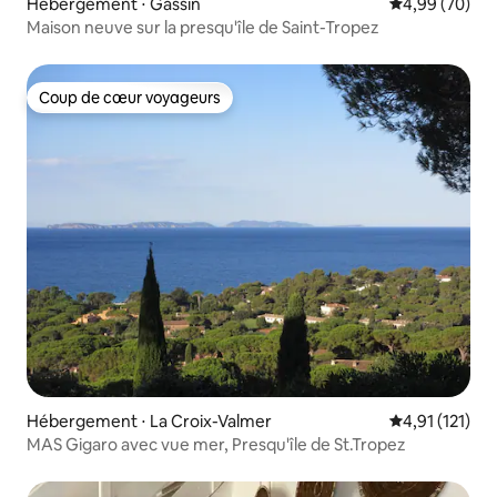
Hébergement ⋅ Gassin
Évaluation mo
4,99 (70)
Maison neuve sur la presqu'île de Saint-Tropez
Coup de cœur voyageurs
Coup de cœur voyageurs
Hébergement ⋅ La Croix-Valmer
Évaluation mo
4,91 (121)
MAS Gigaro avec vue mer, Presqu'île de St.Tropez