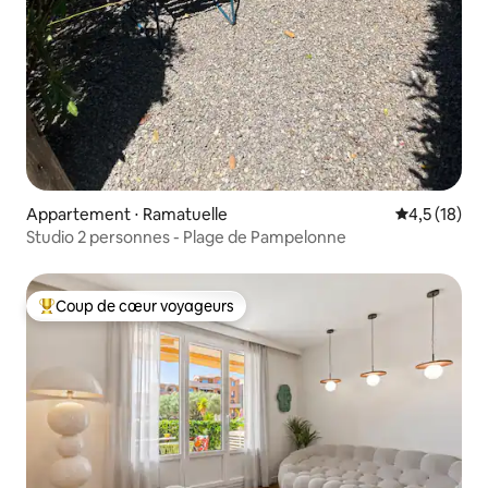
Appartement ⋅ Ramatuelle
Évaluation m
4,5 (18)
Studio 2 personnes - Plage de Pampelonne
Coup de cœur voyageurs
Coups de cœur voyageurs les plus appréciés