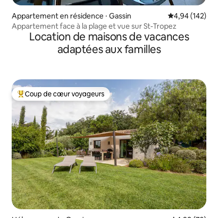
Appartement en résidence ⋅ Gassin
Évaluation moy
4,94 (142)
Appartement face à la plage et vue sur St-Tropez
Location de maisons de vacances
adaptées aux familles
Coup de cœur voyageurs
Coups de cœur voyageurs les plus appréciés