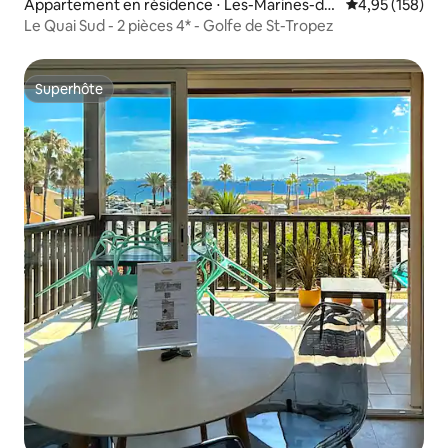
Appartement en résidence ⋅ Les-Marines-de
Évaluation moy
4,95 (158)
-Cogolin
Le Quai Sud - 2 pièces 4* - Golfe de St-Tropez
Superhôte
Superhôte