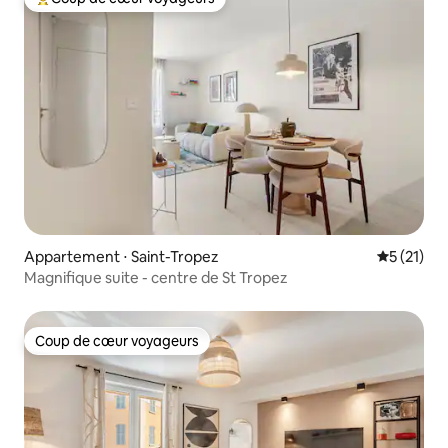
Coups de cœur voyageurs les plus appréciés
Appartement ⋅ Saint-Tropez
Évaluation
5 (21)
Magnifique suite - centre de St Tropez
Coup de cœur voyageurs
Coup de cœur voyageurs