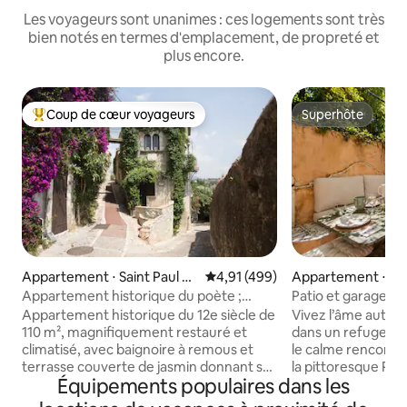
Les voyageurs sont unanimes : ces logements sont très
bien notés en termes d'emplacement, de propreté et
plus encore.
Coup de cœur voyageurs
Superhôte
Coups de cœur voyageurs les plus appréciés
Superhôte
Appartement ⋅ Saint Paul de
Évaluation moyenne sur la base 
4,91 (499)
Appartement ⋅ Sa
Vence
Appartement historique du poète ;
Patio et garage pr
maison de Jacques Prévert
Tropez
Appartement historique du 12e siècle de
Vivez l’âme authe
110 m², magnifiquement restauré et
dans un refuge au
climatisé, avec baignoire à remous et
le calme rencontre
terrasse couverte de jasmin donnant sur
la pittoresque Pla
Équipements populaires dans les
la mer et les montagnes, au cœur d'un
appartement est u
village médiéval. Il a appartenu au
seulement 3 minut