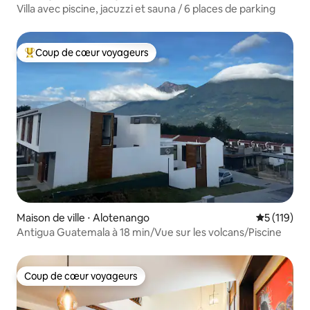
Villa avec piscine, jacuzzi et sauna / 6 places de parking
Coup de cœur voyageurs
Coups de cœur voyageurs les plus appréciés
Maison de ville ⋅ Alotenango
Évaluation 
5 (119)
Antigua Guatemala à 18 min/Vue sur les volcans/Piscine
Coup de cœur voyageurs
Coup de cœur voyageurs