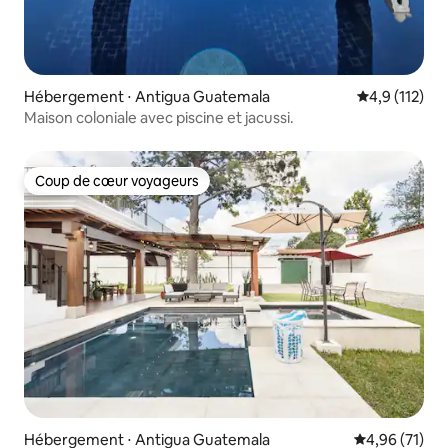
Hébergement ⋅ Antigua Guatemala
Évaluation mo
4,9 (112)
Maison coloniale avec piscine et jacussi.
Coup de cœur voyageurs
Coup de cœur voyageurs
Hébergement ⋅ Antigua Guatemala
Évaluation mo
4,96 (71)