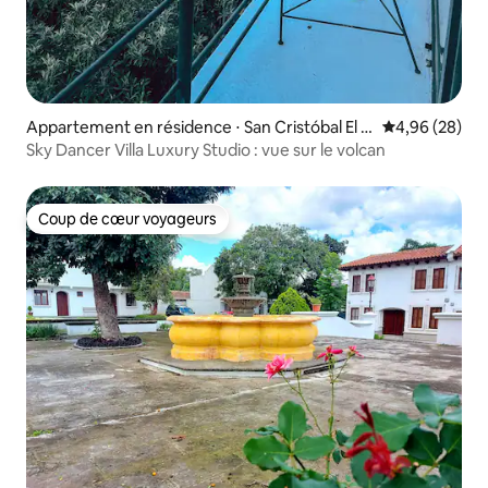
Appartement en résidence ⋅ San Cristóbal El A
Évaluation mo
4,96 (28)
lto
Sky Dancer Villa Luxury Studio : vue sur le volcan
Coup de cœur voyageurs
Coup de cœur voyageurs