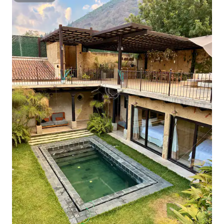
article. REMARQUE : chaque voyageur
est responsable de s'assurer que tous
les vêtements remis pour le
lavage/séchage sont lavables à la
machine/sèche-linge et doivent
spécifier le programme et les degrés
souhaités à notre personnel. Nous ne
serons pas tenus responsables des
vêtements endommagés qui ont été
livrés pour le lavage de la machine. La
propriété est située près de l'église El
Calvario, dans les limites de la ville
d'Antigua. Elle est suffisamment proche
pour profiter du patrimoine colonial, de
la vie nocturne et de l'animation
culturelle de cette belle ville, tout en
offrant intimité et isolement. Marchez
jusqu'aux fermes de Caoba, ils ont un joli
marché fermier et de la musique live le
week-end. Mangez au restaurant voisin
et convoité Le Comedor, il devient très
rapide, mais cela en vaut la peine.
Assistez à un concert en plein air à
l'église La Ermita de la Santa Cruz et