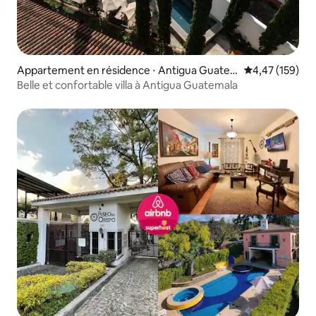
Appartement en résidence ⋅ Antigua Guate
Évaluation moy
4,47 (159)
mala
Belle et confortable villa à Antigua Guatemala