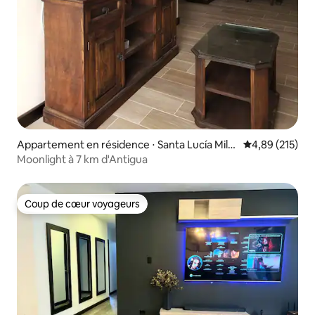
Appartement en résidence ⋅ Santa Lucía Milp
Évaluation moy
4,89 (215)
as Altas
Moonlight à 7 km d'Antigua
Coup de cœur voyageurs
Coup de cœur voyageurs