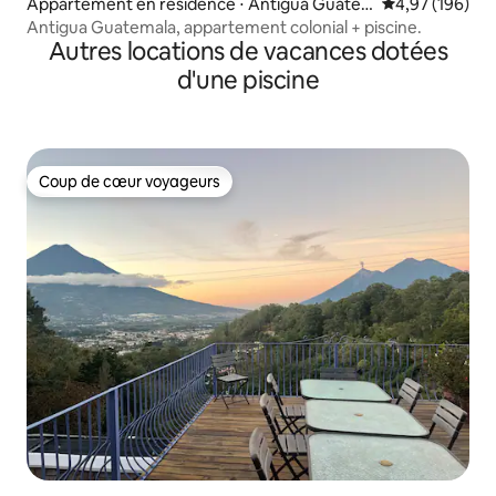
Appartement en résidence ⋅ Antigua Guate
Évaluation moy
4,97 (196)
mala
Antigua Guatemala, appartement colonial + piscine.
Autres locations de vacances dotées
d'une piscine
Coup de cœur voyageurs
Coup de cœur voyageurs