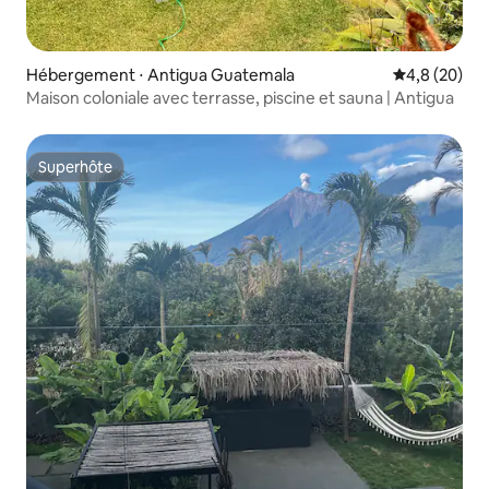
rentrez chez vous à pied.
Hébergement ⋅ Antigua Guatemala
Évaluation m
4,8 (20)
Maison coloniale avec terrasse, piscine et sauna | Antigua
Superhôte
Superhôte