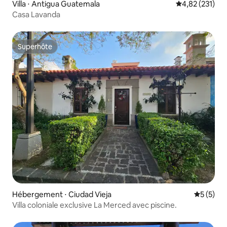
Villa ⋅ Antigua Guatemala
Évaluation moy
4,82 (231)
Casa Lavanda
Superhôte
Superhôte
Hébergement ⋅ Ciudad Vieja
Évaluatio
5 (5)
Villa coloniale exclusive La Merced avec piscine.