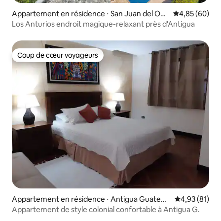
Appartement en résidence ⋅ San Juan del Obi
Évaluation mo
4,85 (60)
spo
Los Anturios endroit magique-relaxant près d'Antigua
Coup de cœur voyageurs
Coup de cœur voyageurs
Appartement en résidence ⋅ Antigua Guatem
Évaluation mo
4,93 (81)
ala
Appartement de style colonial confortable à Antigua G.