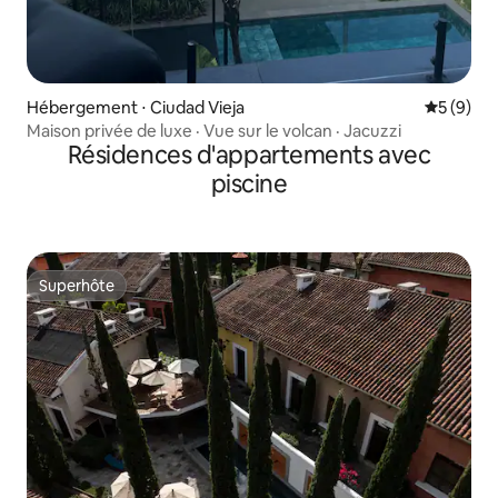
Hébergement ⋅ Ciudad Vieja
Évaluatio
5 (9)
Maison privée de luxe · Vue sur le volcan · Jacuzzi
Résidences d'appartements avec
piscine
Superhôte
Superhôte