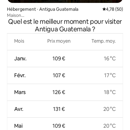
Hébergement ⋅ Antigua Guatemala
Évaluation mo
4,78 (50)
Maison
Quel est le meilleur moment pour visiter
d'été + piscine + Netflix + terrasse @ Antigua Guatemala
Antigua Guatemala ?
Mois
Prix moyen
Temp. moy.
Janv.
109 €
16 °C
Févr.
107 €
17 °C
Mars
126 €
18 °C
Avr.
131 €
20 °C
Mai
109 €
20 °C