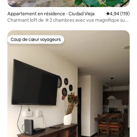
Appartement en résidence ⋅ Ciudad Vieja
Évaluation moy
4,94 (119)
Charmant loft de ☆2 chambres avec vue magnifique sur
le volcan
Coup de cœur voyageurs
Coup de cœur voyageurs