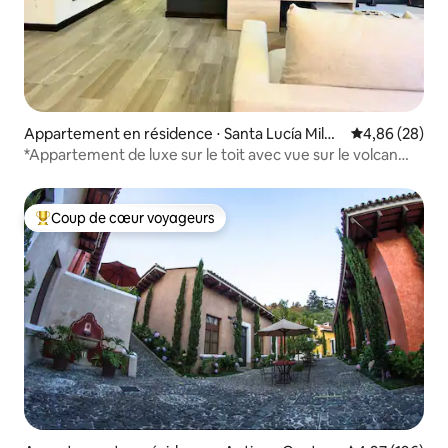
Appartement en résidence ⋅ Santa Lucía Milpa
Évaluation mo
4,86 (28)
s Altas
*Appartement de luxe sur le toit avec vue sur le volcan
d'Antigua*
Coup de cœur voyageurs
Coups de cœur voyageurs les plus appréciés