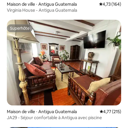
Maison de ville ⋅ Antigua Guatemala
Évaluation moy
4,73 (164)
Virginia House - Antigua Guatemala
Superhôte
Superhôte
Maison de ville ⋅ Antigua Guatemala
Évaluation moy
4,77 (215)
JA29 - Séjour confortable à Antigua avec piscine