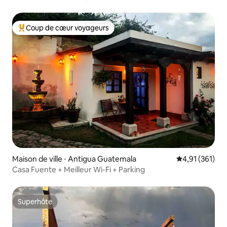
Coup de cœur voyageurs
Coups de cœur voyageurs les plus appréciés
Maison de ville ⋅ Antigua Guatemala
Évaluation moy
4,91 (361)
Casa Fuente + Meilleur Wi-Fi + Parking
Superhôte
Superhôte