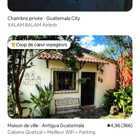
Chambre privée ⋅ Guatemala City
XALAM BALAM Airbnb
Coup de cœur voyageurs
Coups de cœur voyageurs les plus appréciés
Maison de ville ⋅ Antigua Guatemala
Évaluation moy
4,96 (366)
Cabane Quetzal + Meilleur WiFi + Parking