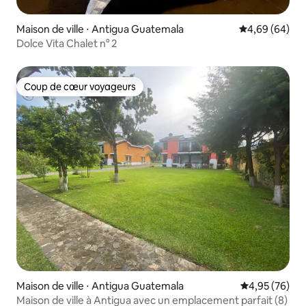
Maison de ville ⋅ Antigua Guatemala
Évaluation mo
4,69 (64)
Dolce Vita Chalet n° 2
Coup de cœur voyageurs
Coup de cœur voyageurs
Maison de ville ⋅ Antigua Guatemala
Évaluation mo
4,95 (76)
Maison de ville à Antigua avec un emplacement parfait (8)