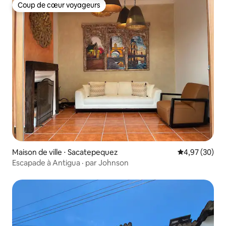
Coup de cœur voyageurs
Coup de cœur voyageurs
Maison de ville ⋅ Sacatepequez
Évaluation mo
4,97 (30)
Escapade à Antigua · par Johnson