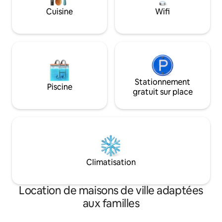
plats et desserts t
gril, piscine, (heures : 8h-19h) à environ
Cuisine
Wifi
3 pâtés de maisons de la maison de ville.
Stationnement
Piscine
gratuit sur place
Climatisation
Location de maisons de ville adaptées
aux familles