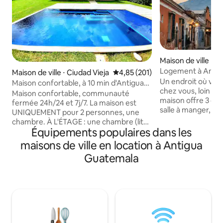
Maison de ville ⋅ C
a
Logement à Antig
Maison de ville ⋅ Ciudad Vieja
Évaluation moyenne sur la base 
4,85 (201)
Un endroit où vou
Maison confortable, à 10 min d'Antigua
chez vous, loin de
G, 2 voyageurs, 1 chambre
Maison confortable, communauté
maison offre 3 ch
fermée 24h/24 et 7j/7. La maison est
salle à manger, une
UNIQUEMENT pour 2 personnes, une
bain complètes, un
chambre. À L'ÉTAGE : une chambre (lit
parking. La maison
Équipements populaires dans les
complet) avec TV et accès à Netflix
centre-ville d'Ant
(avec votre propre mot de passe), une
maisons de ville en location à Antigua
Prenez le temps d'e
salle de bain complète et un balcon avec
Guatemala
voisines comme Ci
vue sur le volcan, un petit couloir (coin
Alotenango, à 5 m
lecture). EN BAS : entrée principale,
Cerveceria 14. Évadez-vous avec vue sur
salon, salle à manger, cuisine, demi-salle
les volcans (Agua
de bain, petit patio, buanderie (apportez
visitez les marchés,
votre détergent), cuisine entièrement
promenez-vous dan
équipée (apportez vos aliments).
d'Antigua et prof
PARTAGE uniquement : « Club House » :