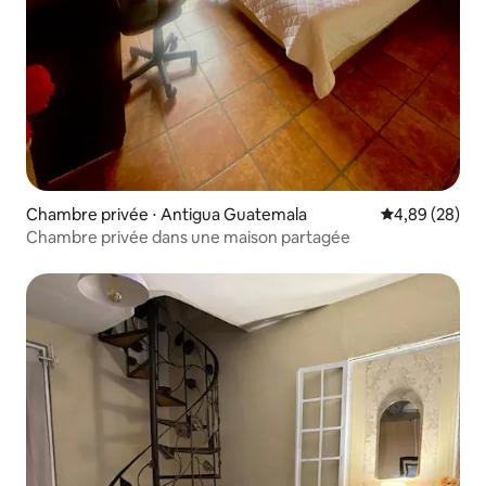
Chambre privée ⋅ Antigua Guatemala
Évaluation mo
4,89 (28)
Chambre privée dans une maison partagée