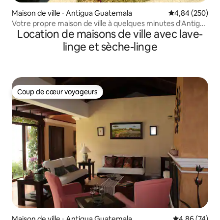
Maison de ville ⋅ Antigua Guatemala
Évaluation moy
4,84 (250)
Votre propre maison de ville à quelques minutes d'Antigua
Location de maisons de ville avec lave-
Guatemala
linge et sèche-linge
Coup de cœur voyageurs
Coup de cœur voyageurs
Maison de ville ⋅ Antigua Guatemala
Évaluation mo
4,86 (74)