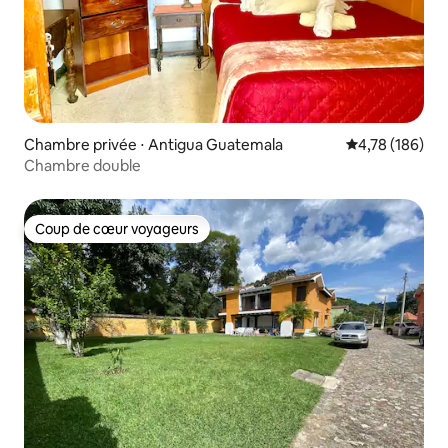
Chambre privée ⋅ Antigua Guatemala
Évaluation moy
4,78 (186)
Chambre double
Coup de cœur voyageurs
Coup de cœur voyageurs