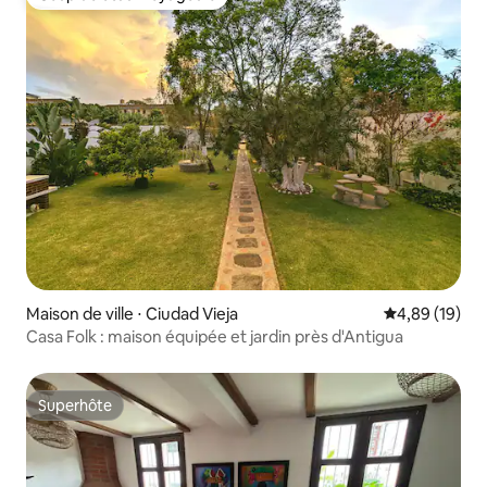
Coup de cœur voyageurs
Maison de ville ⋅ Ciudad Vieja
Évaluation mo
4,89 (19)
Casa Folk : maison équipée et jardin près d'Antigua
Superhôte
Superhôte