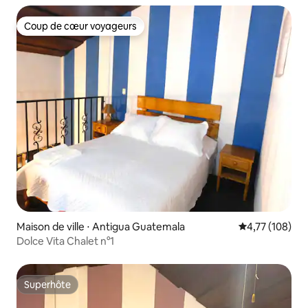
Coup de cœur voyageurs
Coup de cœur voyageurs
Maison de ville ⋅ Antigua Guatemala
Évaluation moy
4,77 (108)
Dolce Vita Chalet n°1
Superhôte
Superhôte