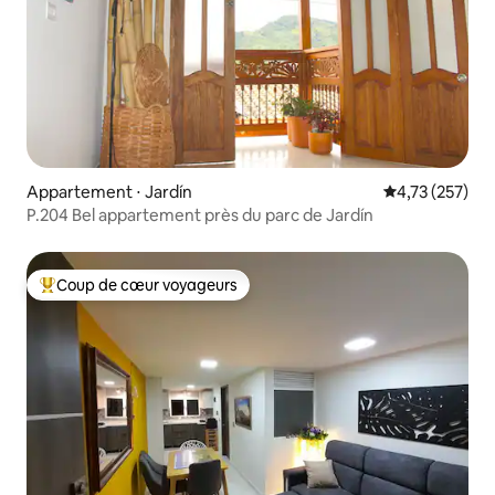
Appartement ⋅ Jardín
Évaluation moy
4,73 (257)
P.204 Bel appartement près du parc de Jardín
Coup de cœur voyageurs
Coups de cœur voyageurs les plus appréciés