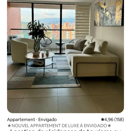
Appartement ⋅ Envigado
Évaluation moy
4,96 (158)
★NOUVEL APPARTEMENT DE LUXE À ENVIGADO★