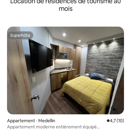
Location de résidences de tourisme au
mois
Superhôte
Superhôte
Appartement ⋅ Medellin
Évaluation m
4,7 (10)
Appartement moderne entièrement équipé