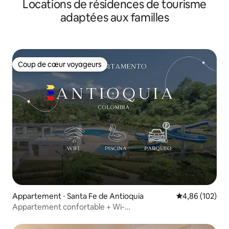
Locations de résidences de tourisme
adaptées aux familles
Coup de cœur voyageurs
Coup de cœur voyageurs
Appartement ⋅ Santa Fe de Antioquia
Évaluation moy
4,86 (102)
Appartement confortable + Wi-
Fi + climatisation + cuisine + piscine + télévision @ Santa Fede