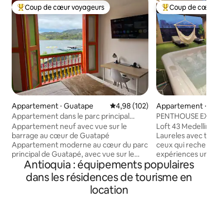
Coup de cœur voyageurs
Coup de cœur 
Coups de cœur voyageurs les plus appréciés
Coups de cœur vo
Appartement ⋅ Guatape
Évaluation moyenne sur la base 
4,98 (102)
Appartement ⋅ Me
Appartement dans le parc principal
PENTHOUSE EXCLU
donnant sur le barrage.
LOFT 43 MEDELLÍ
Appartement neuf avec vue sur le
Loft 43 Medellin Penthouse exclusif à
barrage au cœur de Guatapé
Laureles avec terr
Appartement moderne au cœur du parc
ceux qui recherche
principal de Guatapé, avec vue sur le
expériences uniqu
Antioquia : équipements populaires
barrage. Proche des restaurants, des
Il dispose de 3 ch
supermarchés, de la promenade, de
climatisation, de l
dans les résidences de tourisme en
l'église, de la mairie, des guichets
salles de bains, d
location
automatiques et des transports. Il
d'un jacuzzi, de c
dispose d'un ascenseur, d'une chambre
hamac. Éléments de base de la cuisine,
avec lit double et salle de bains privative,
vous pouvez les d