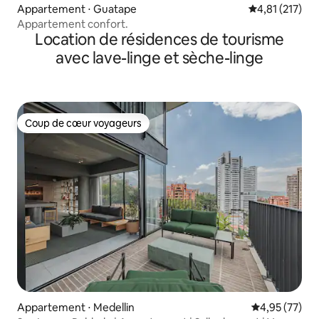
Appartement ⋅ Guatape
Évaluation moy
4,81 (217)
Appartement confort.
Location de résidences de tourisme
avec lave-linge et sèche-linge
Coup de cœur voyageurs
Coup de cœur voyageurs
Appartement ⋅ Medellin
Évaluation mo
4,95 (77)