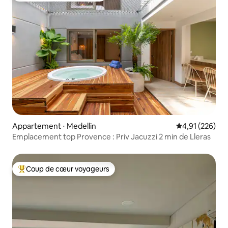
Appartement ⋅ Medellin
Évaluation moy
4,91 (226)
Emplacement top Provence : Priv Jacuzzi 2 min de Lleras
Coup de cœur voyageurs
Coups de cœur voyageurs les plus appréciés