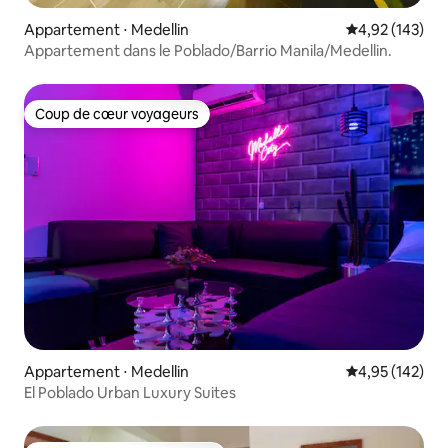
Appartement ⋅ Medellin
Évaluation moy
4,92 (143)
Appartement dans le Poblado/Barrio Manila/Medellin.
Coup de cœur voyageurs
Coup de cœur voyageurs
Appartement ⋅ Medellin
Évaluation moy
4,95 (142)
El Poblado Urban Luxury Suites