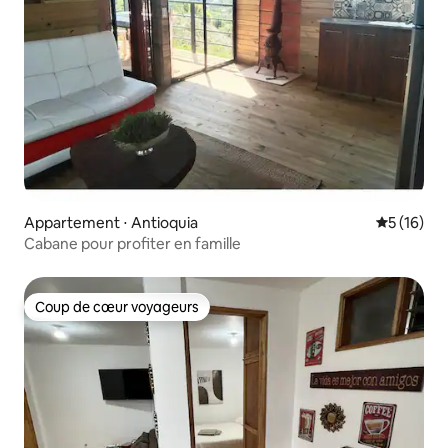
Appartement ⋅ Antioquia
Évaluation
5 (16)
Cabane pour profiter en famille
Coup de cœur voyageurs
Coup de cœur voyageurs