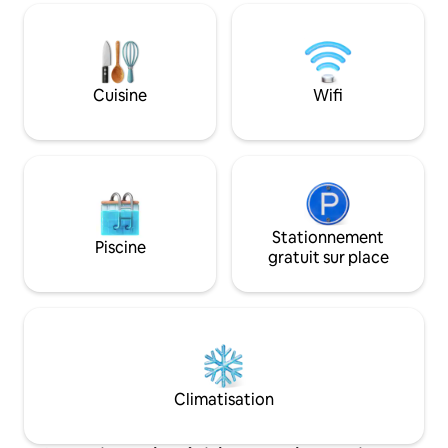
d'un salon avec canapé-lit, d'une cuisine
réception, huile, vi
équipée, d'un réfrigérateur, d'une salle à
vous pouvez l'ach
manger, d'une buanderie, d'une autre
proximité. Pour vous inscrire, vous
salle de bains complète, d'eau chaude,
devez présenter u
d'une connexion Wi-Fi, de deux
physique valide.
Cuisine
Wifi
téléviseurs, de Netflix, de Magics et de
chaînes premium. Idéal pour les couples
ou les familles.
Stationnement
Piscine
gratuit sur place
Climatisation