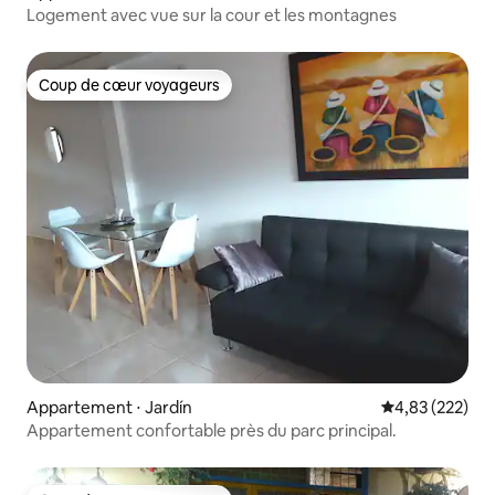
Logement avec vue sur la cour et les montagnes
Coup de cœur voyageurs
Coup de cœur voyageurs
Appartement ⋅ Jardín
Évaluation moy
4,83 (222)
Appartement confortable près du parc principal.