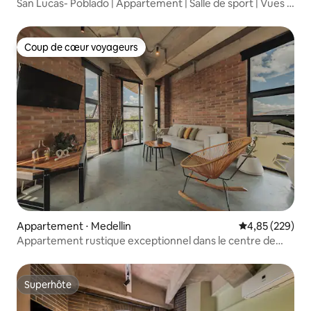
San Lucas- Poblado | Appartement | Salle de sport | Vues |
Piscine
Coup de cœur voyageurs
Coup de cœur voyageurs
Appartement ⋅ Medellin
Évaluation moy
4,85 (229)
Appartement rustique exceptionnel dans le centre de
Laureles
Superhôte
Superhôte