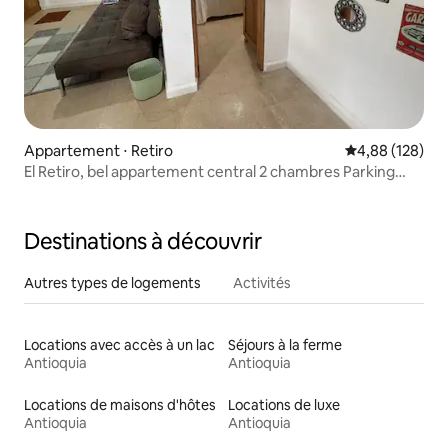
Appartement ⋅ Retiro
Évaluation moy
4,88 (128)
El Retiro, bel appartement central 2 chambres Parking
gratuit
Destinations à découvrir
Autres types de logements
Activités
Locations avec accès à un lac
Séjours à la ferme
Antioquia
Antioquia
Locations de maisons d'hôtes
Locations de luxe
Antioquia
Antioquia