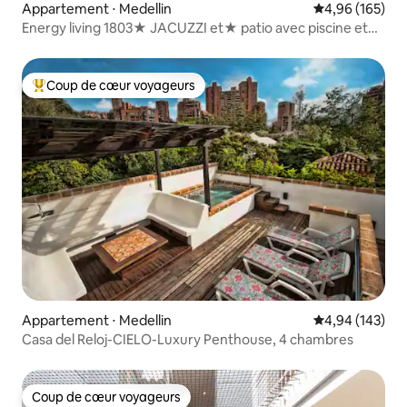
Appartement ⋅ Medellin
Évaluation moy
4,96 (165)
Energy living 1803★ JACUZZI et★ patio avec piscine et
vue★ imprenable !
Coup de cœur voyageurs
Coups de cœur voyageurs les plus appréciés
Appartement ⋅ Medellin
Évaluation moy
4,94 (143)
Casa del Reloj-CIELO-Luxury Penthouse, 4 chambres
Coup de cœur voyageurs
Coup de cœur voyageurs