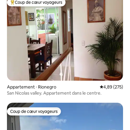
Coup de cœur voyageurs
Coups de cœur voyageurs les plus appréciés
Appartement ⋅ Rionegro
Évaluation moy
4,89 (275)
San Nicolas valley. Appartement dans le centre.
Coup de cœur voyageurs
Coup de cœur voyageurs