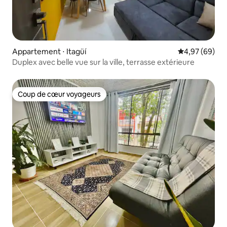
Appartement ⋅ Itagüí
Évaluation mo
4,97 (69)
Duplex avec belle vue sur la ville, terrasse extérieure
Coup de cœur voyageurs
Coup de cœur voyageurs