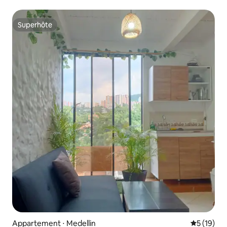
Conquistadores
Superhôte
Superhôte
Appartement ⋅ Medellin
Évaluation
5 (19)