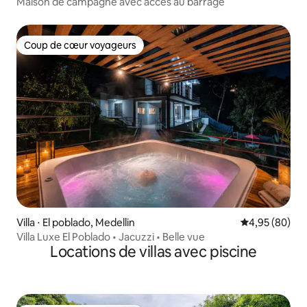
Maison de campagne avec accès au barrage
Coup de cœur voyageurs
Coup de cœur voyageurs
Villa ⋅ El poblado, Medellin
Évaluation mo
4,95 (80)
Villa Luxe El Poblado • Jacuzzi • Belle vue
Locations de villas avec piscine