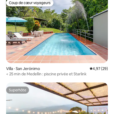
Coup de cœur voyageurs
Coup de cœur voyageurs
Villa ⋅ San Jerónimo
Évaluation mo
4,97 (29)
< 25 min de Medellin : piscine privée et Starlink
Superhôte
Superhôte