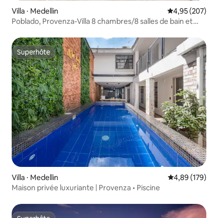
Villa ⋅ Medellin
Évaluation moy
4,95 (207)
Poblado, Provenza-Villa 8 chambres/8 salles de bain et
piscine
Superhôte
Superhôte
Villa ⋅ Medellin
Évaluation moy
4,89 (179)
Maison privée luxuriante | Provenza • Piscine