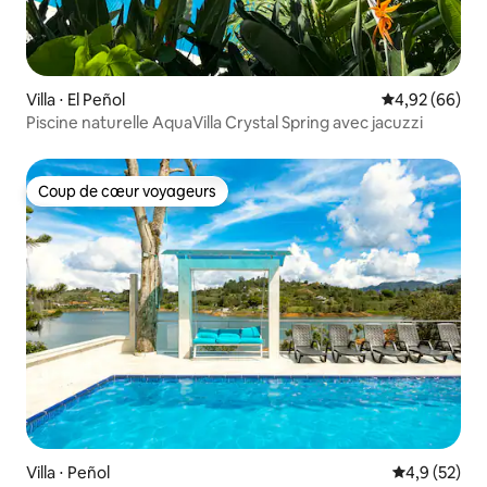
Villa ⋅ El Peñol
Évaluation mo
4,92 (66)
Piscine naturelle AquaVilla Crystal Spring avec jacuzzi
Coup de cœur voyageurs
Coup de cœur voyageurs
Villa ⋅ Peñol
Évaluation m
4,9 (52)