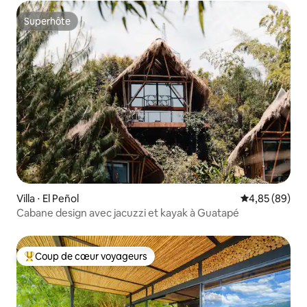
Superhôte
Superhôte
Villa ⋅ El Peñol
Évaluation mo
4,85 (89)
Cabane design avec jacuzzi et kayak à Guatapé
Coup de cœur voyageurs
Coups de cœur voyageurs les plus appréciés