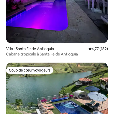
Villa ⋅ Santa Fe de Antioquia
Évaluation moy
4,77 (182)
Cabane tropicale à Santa Fe de Antioquia
Coup de cœur voyageurs
Coup de cœur voyageurs