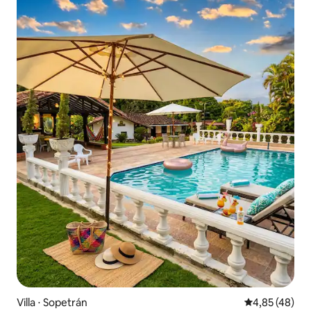
Villa ⋅ Sopetrán
Évaluation mo
4,85 (48)