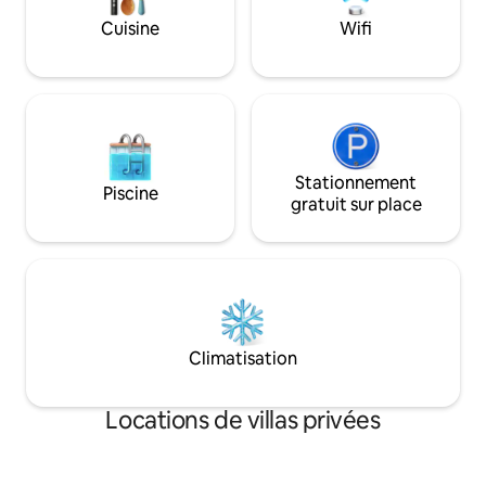
du kayak, d'expéri
barbecue, ou du jacuzzi privé ; c'est un
Cuisine
Wifi
d'un accès direct 
endroit pour ralentir, se reconnecter et
privé de la proprié
vraiment se reposer.
Stationnement
Piscine
gratuit sur place
Climatisation
Locations de villas privées