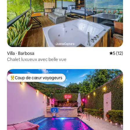
Villa ⋅ Barbosa
Évaluation
5 (12)
Chalet luxueux avec belle vue
Coup de cœur voyageurs
Coups de cœur voyageurs les plus appréciés