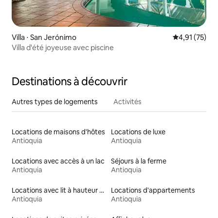
Villa ⋅ San Jerónimo
Évaluation mo
4,91 (75)
Villa d'été joyeuse avec piscine
Destinations à découvrir
Autres types de logements
Activités
Locations de maisons d'hôtes
Locations de luxe
Antioquia
Antioquia
Locations avec accès à un lac
Séjours à la ferme
Antioquia
Antioquia
Locations avec lit à hauteur adaptée
Locations d'appartements
Antioquia
Antioquia