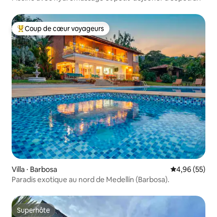
Coup de cœur voyageurs
Coups de cœur voyageurs les plus appréciés
Villa ⋅ Barbosa
Évaluation mo
4,96 (55)
Paradis exotique au nord de Medellín (Barbosa).
Superhôte
Superhôte