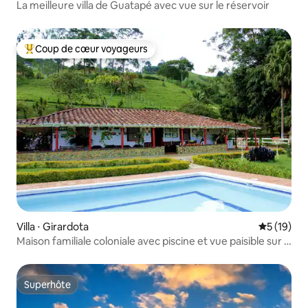
La meilleure villa de Guatapé avec vue sur le réservoir
Coup de cœur voyageurs
Coups de cœur voyageurs les plus appréciés
Villa ⋅ Girardota
Évaluation
5 (19)
Maison familiale coloniale avec piscine et vue paisible sur la
montagne
Superhôte
Superhôte