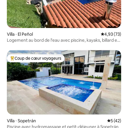
Villa ⋅ El Peñol
Évaluation mo
4,93 (73)
Logement au bord de l'eau avec piscine, kayaks, billard et
barbecue
Coup de cœur voyageurs
Coups de cœur voyageurs les plus appréciés
Villa ⋅ Sopetrán
Évaluation
5 (42)
Piscine avec hydromassage et petit-déjeuner à Sopetrán