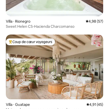
Villa ⋅ Rionegro
Évaluation mo
4,98 (57)
Sweet Helen CS-Hacienda Charcomanso
Coup de cœur voyageurs
Coups de cœur voyageurs les plus appréciés
Villa ⋅ Guatape
Évaluation mo
4,91 (45)