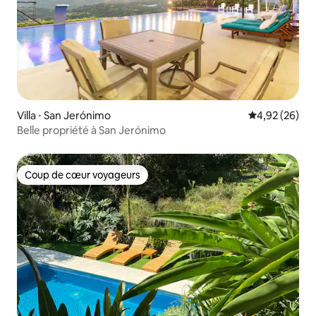
Villa ⋅ San Jerónimo
Évaluation mo
4,92 (26)
Belle propriété à San Jerónimo
Coup de cœur voyageurs
Coup de cœur voyageurs