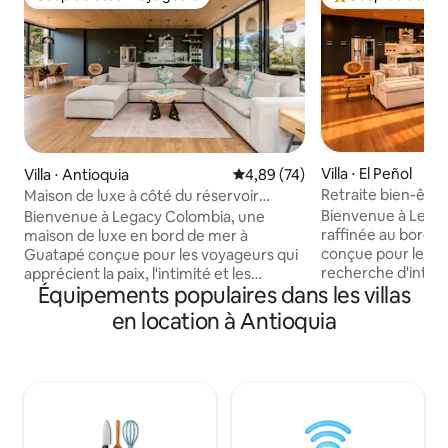
Coup de cœur voyageurs
Coups de cœur vo
Villa ⋅ El Peñol
Villa ⋅ Antioquia
Évaluation moyenne sur la base
4,89 (74)
Retraite bien-être
Maison de luxe à côté du réservoir
l'eau à Legacy, en
Guatapé avec jacuzzi
Bienvenue à Legac
Bienvenue à Legacy Colombia, une
raffinée au bord d
maison de luxe en bord de mer à
conçue pour les vo
Guatapé conçue pour les voyageurs qui
recherche d'intimi
apprécient la paix, l'intimité et les
Équipements populaires dans les villas
bien-être et d'exp
expériences significatives. Situé sur plus
au bord du lac. Situé sur plus de
de deux acres privés avec 1 300 pieds
en location à Antioquia
8 hectares privés 
d'accès direct au bord du lac, ce
450 mètres d'accè
domaine exclusif offre une combinaison
l'eau, ce domaine s
rare d'équipements de niveau complexe
accueil de style b
hôtelier et de tranquillité naturelle
équipements de s
profonde. De la baignade et du kayak au
hôtelier, dans un c
lever du soleil aux soirées au coin du feu
Les voyageurs prof
ou de la cuisine extérieure avec