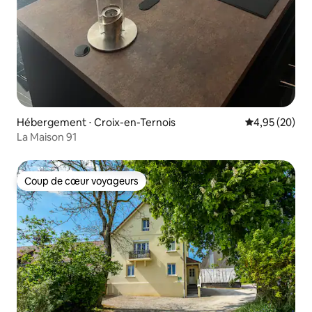
Hébergement ⋅ Croix-en-Ternois
Évaluation mo
4,95 (20)
La Maison 91
Coup de cœur voyageurs
Coup de cœur voyageurs