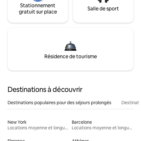
Stationnement
Salle de sport
gratuit sur place
Résidence de tourisme
Destinations à découvrir
Destinations populaires pour des séjours prolongés
Destinati
New York
Barcelone
Locations moyenne et longue durée
Locations moyenne et longue durée
Florence
Athènes