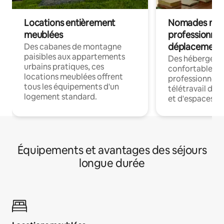
Locations entièrement
Nomades num
meublées
professionnel
déplacement
Des cabanes de montagne
paisibles aux appartements
Des hébergem
urbains pratiques, ces
confortables p
locations meublées offrent
professionnels
tous les équipements d'un
télétravail dis
logement standard.
et d'espaces de
Équipements et avantages des séjours
longue durée