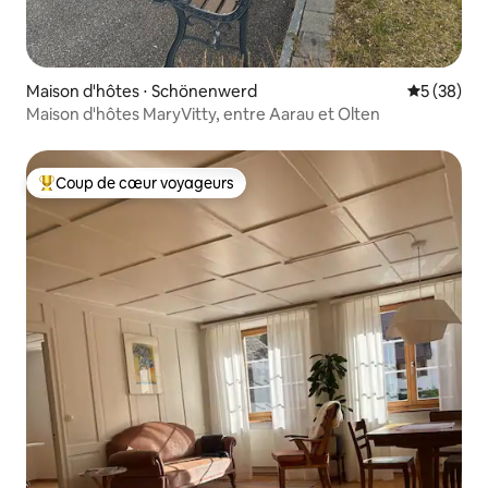
Maison d'hôtes ⋅ Schönenwerd
Évaluation
5 (38)
Maison d'hôtes MaryVitty, entre Aarau et Olten
Coup de cœur voyageurs
Coups de cœur voyageurs les plus appréciés