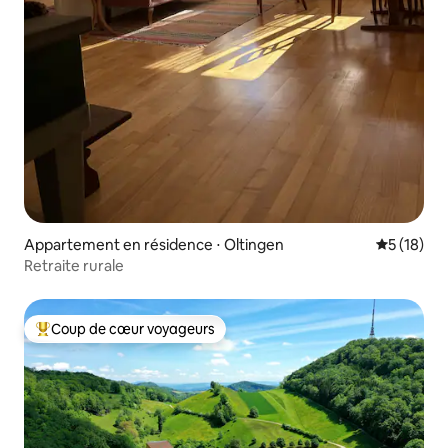
Appartement en résidence ⋅ Oltingen
Évaluation
5 (18)
Retraite rurale
Coup de cœur voyageurs
Coups de cœur voyageurs les plus appréciés