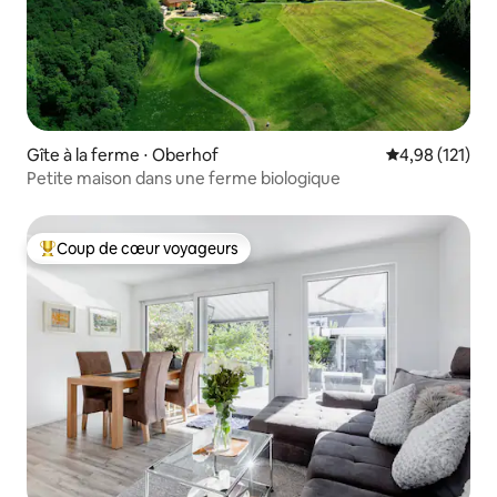
Gîte à la ferme ⋅ Oberhof
Évaluation moy
4,98 (121)
Petite maison dans une ferme biologique
Coup de cœur voyageurs
Coups de cœur voyageurs les plus appréciés