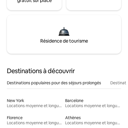
gratuit sur place
Résidence de tourisme
Destinations à découvrir
Destinations populaires pour des séjours prolongés
Destinati
New York
Barcelone
Locations moyenne et longue durée
Locations moyenne et longue durée
Florence
Athènes
Locations moyenne et longue durée
Locations moyenne et longue durée