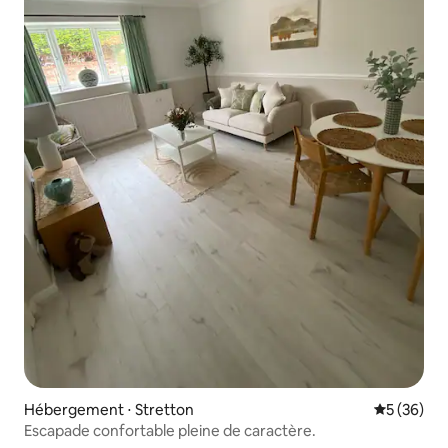
Hébergement ⋅ Stretton
Évaluation
5 (36)
Escapade confortable pleine de caractère.