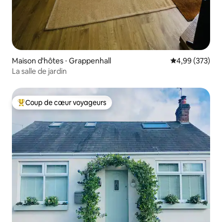
Maison d'hôtes ⋅ Grappenhall
Évaluation moy
4,99 (373)
La salle de jardin
Coup de cœur voyageurs
Coups de cœur voyageurs les plus appréciés