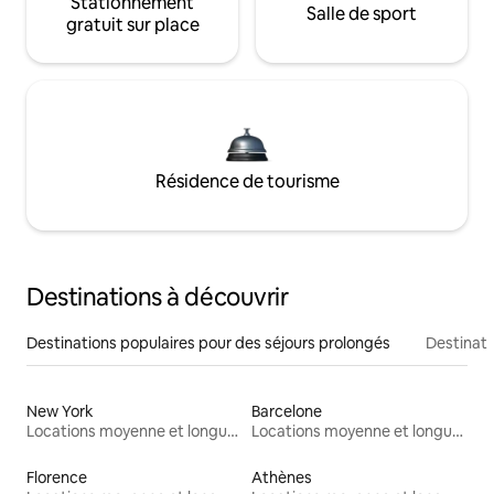
Stationnement
Salle de sport
gratuit sur place
Résidence de tourisme
Destinations à découvrir
Destinations populaires pour des séjours prolongés
Destinati
New York
Barcelone
Locations moyenne et longue durée
Locations moyenne et longue durée
Florence
Athènes