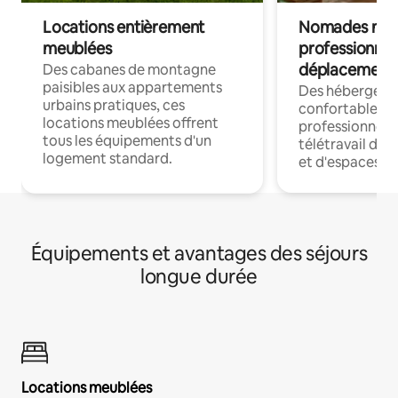
Locations entièrement
Nomades num
meublées
professionnel
déplacement
Des cabanes de montagne
paisibles aux appartements
Des hébergem
urbains pratiques, ces
confortables p
locations meublées offrent
professionnels
tous les équipements d'un
télétravail dis
logement standard.
et d'espaces de
Équipements et avantages des séjours
longue durée
Locations meublées