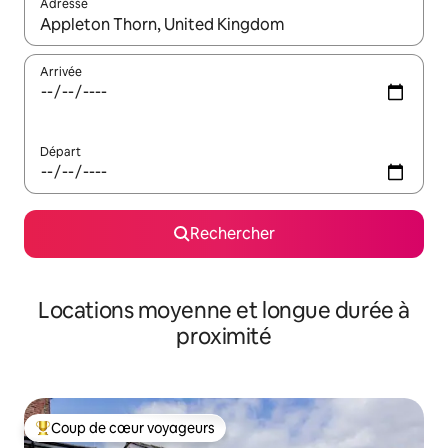
Adresse
Lorsque les résultats s'affichent, utilisez les flèches vers le hau
Arrivée
Départ
Rechercher
Locations moyenne et longue durée à
proximité
Coup de cœur voyageurs
Coups de cœur voyageurs les plus appréciés