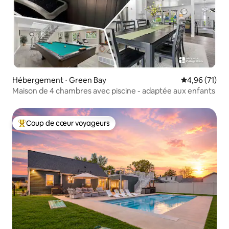
Hébergement ⋅ Green Bay
Évaluation mo
4,96 (71)
Maison de 4 chambres avec piscine - adaptée aux enfants
Coup de cœur voyageurs
Coups de cœur voyageurs les plus appréciés