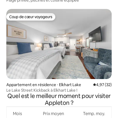
Plage privée, piscines et cuisine équipée
Coup de cœur voyageurs
Coup de cœur voyageurs
Appartement en résidence ⋅ Elkhart Lake
Évaluation mo
4,97 (32)
Le Lake Street Kickback à Elkhart Lake !
Quel est le meilleur moment pour visiter
Appleton ?
Mois
Prix moyen
Temp. moy.