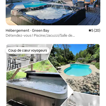
Hébergement ⋅ Green Bay
Évaluation
5 (20)
Détendez-vous ! Piscine/Jacuzzi/Salle de
théâtre/15 couchages !
Coup de cœur voyageurs
Coup de cœur voyageurs