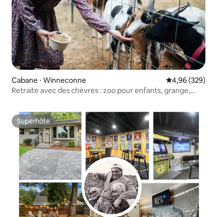
Cabane ⋅ Winneconne
Évaluation moy
4,96 (329)
Retraite avec des chèvres : zoo pour enfants, grange,
jacuzzi et rivière
Superhôte
Superhôte