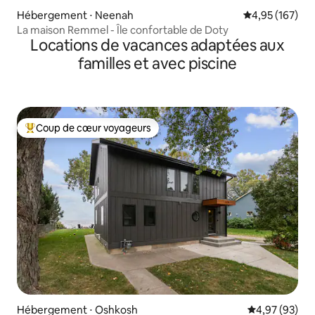
Hébergement ⋅ Neenah
Évaluation moy
4,95 (167)
La maison Remmel - Île confortable de Doty
Locations de vacances adaptées aux
familles et avec piscine
Coup de cœur voyageurs
Coups de cœur voyageurs les plus appréciés
Hébergement ⋅ Oshkosh
Évaluation mo
4,97 (93)