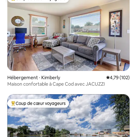
Coups de cœur voyageurs les plus appréciés
Hébergement ⋅ Kimberly
Évaluation moy
4,79 (102)
Maison confortable à Cape Cod avec JACUZZI
Coup de cœur voyageurs
Coups de cœur voyageurs les plus appréciés