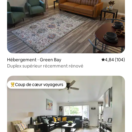
Hébergement ⋅ Green Bay
Évaluation moy
4,84 (104)
Duplex supérieur récemment rénové
Coup de cœur voyageurs
Coups de cœur voyageurs les plus appréciés