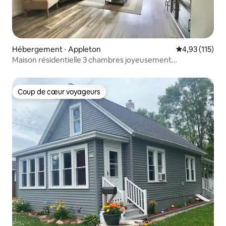
Hébergement ⋅ Appleton
Évaluation moy
4,93 (115)
Maison résidentielle 3 chambres joyeusement
confortable
Coup de cœur voyageurs
Coup de cœur voyageurs