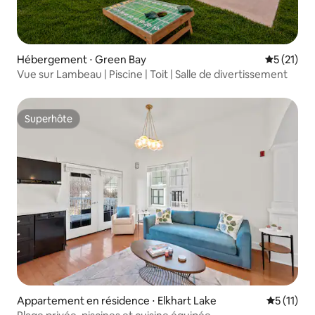
Hébergement ⋅ Green Bay
Évaluation
5 (21)
Vue sur Lambeau | Piscine | Toit | Salle de divertissement
Superhôte
Superhôte
Appartement en résidence ⋅ Elkhart Lake
Évaluatio
5 (11)