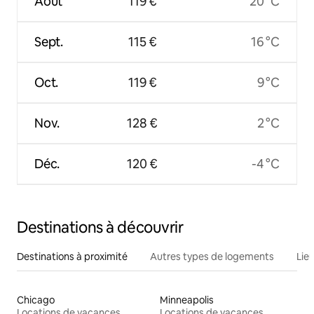
Août
119 €
20 °C
Sept.
115 €
16 °C
Oct.
119 €
9 °C
Nov.
128 €
2 °C
Déc.
120 €
-4 °C
Destinations à découvrir
Destinations à proximité
Autres types de logements
Lie
Chicago
Minneapolis
Locations de vacances
Locations de vacances