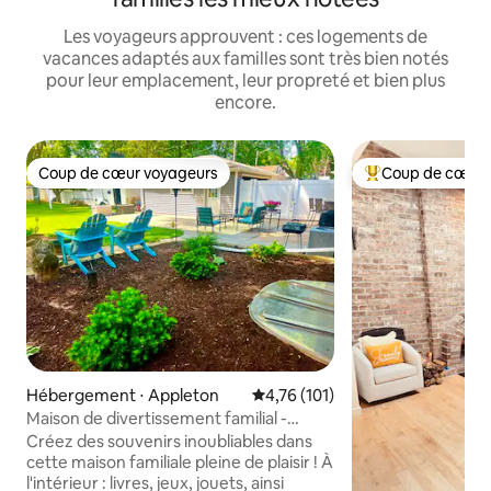
Les voyageurs approuvent : ces logements de
vacances adaptés aux familles sont très bien notés
pour leur emplacement, leur propreté et bien plus
encore.
Coup de cœur voyageurs
Coup de cœur 
Coup de cœur voyageurs
Coups de cœur vo
Hébergement ⋅ Appleton
Évaluation moyenne sur la base 
4,76 (101)
Maison de divertissement familial -
théâtre - grande cour arrière clôturée
Créez des souvenirs inoubliables dans
cette maison familiale pleine de plaisir ! À
l'intérieur : livres, jeux, jouets, ainsi