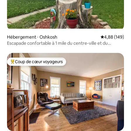
Hébergement ⋅ Oshkosh
Évaluation moy
4,88 (149)
Escapade confortable à 1 mile du centre-ville et du
campus UWO !
Coup de cœur voyageurs
Coups de cœur voyageurs les plus appréciés