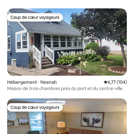
Coup de cœur voyageurs
Coup de cœur voyageurs
Hébergement ⋅ Neenah
Évaluation moy
4,77 (104)
Maison de trois chambres près du port et du centre-ville
Coup de cœur voyageurs
Coup de cœur voyageurs