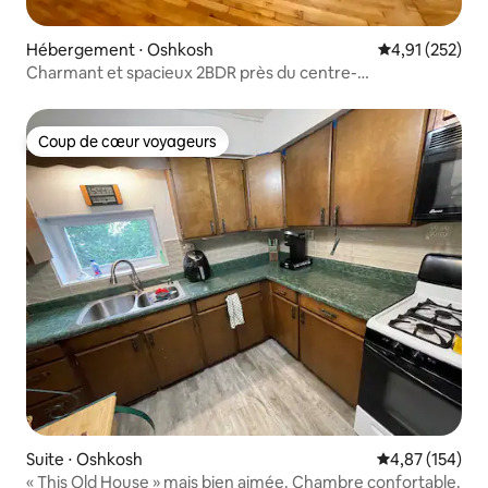
Hébergement ⋅ Oshkosh
Évaluation moy
4,91 (252)
Charmant et spacieux 2BDR près du centre-
ville/Menominee/Lac
Coup de cœur voyageurs
Coup de cœur voyageurs
Suite ⋅ Oshkosh
Évaluation moy
4,87 (154)
« This Old House » mais bien aimée. Chambre confortable.