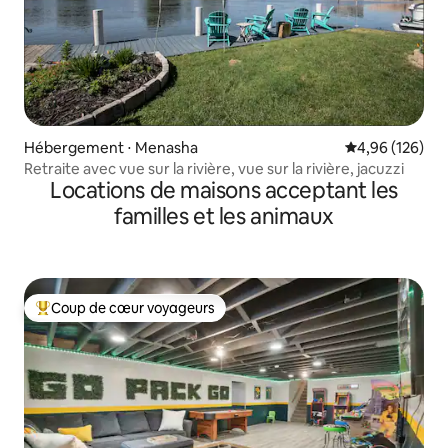
Hébergement ⋅ Menasha
Évaluation moy
4,96 (126)
Retraite avec vue sur la rivière, vue sur la rivière, jacuzzi
Locations de maisons acceptant les
familles et les animaux
Coup de cœur voyageurs
Coups de cœur voyageurs les plus appréciés