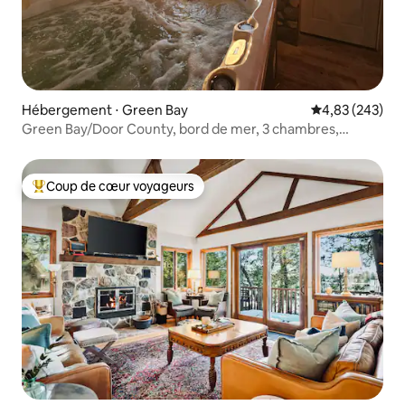
Hébergement ⋅ Green Bay
Évaluation moy
4,83 (243)
Green Bay/Door County, bord de mer, 3 chambres,
jacuzzi
Coup de cœur voyageurs
Coups de cœur voyageurs les plus appréciés