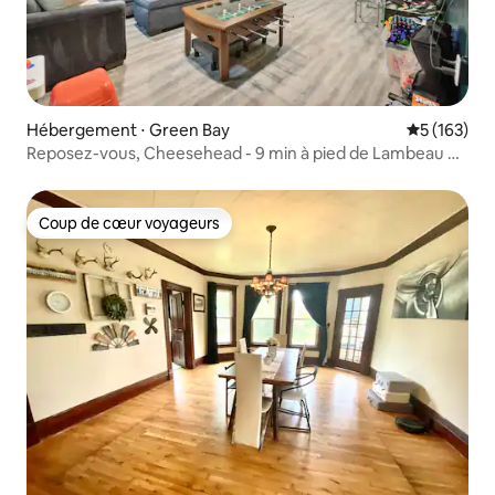
Hébergement ⋅ Green Bay
Évaluation 
5 (163)
Reposez-vous, Cheesehead - 9 min à pied de Lambeau +
Arcade
Coup de cœur voyageurs
Coup de cœur voyageurs