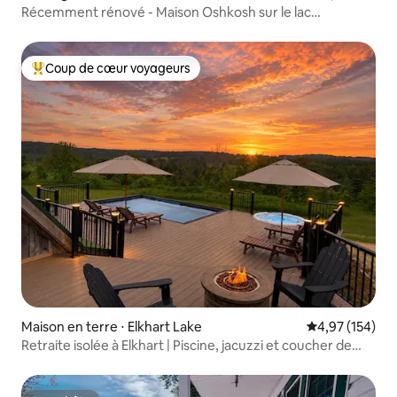
Récemment rénové - Maison Oshkosh sur le lac
Winnebago
Coup de cœur voyageurs
Coups de cœur voyageurs les plus appréciés
Maison en terre ⋅ Elkhart Lake
Évaluation moy
4,97 (154)
Retraite isolée à Elkhart | Piscine, jacuzzi et coucher de
soleil