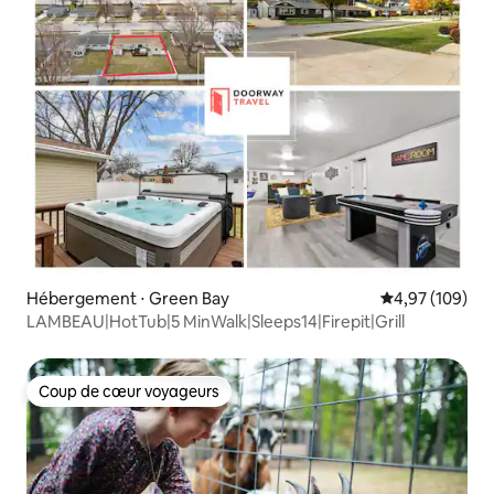
Hébergement ⋅ Green Bay
Évaluation moy
4,97 (109)
LAMBEAU|HotTub|5 MinWalk|Sleeps14|Firepit|Grill
Coup de cœur voyageurs
Coup de cœur voyageurs