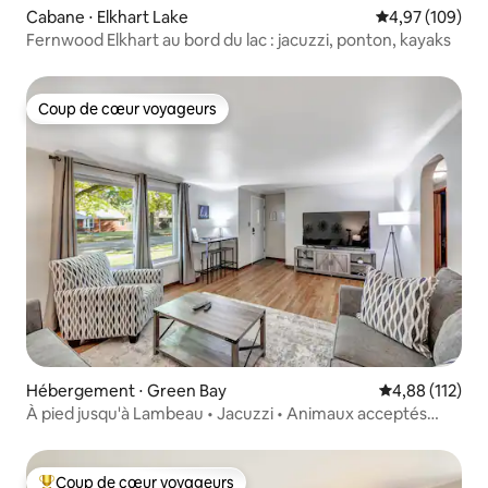
Cabane ⋅ Elkhart Lake
Évaluation moy
4,97 (109)
Fernwood Elkhart au bord du lac : jacuzzi, ponton, kayaks
Coup de cœur voyageurs
Coup de cœur voyageurs
Hébergement ⋅ Green Bay
Évaluation moy
4,88 (112)
À pied jusqu'à Lambeau • Jacuzzi • Animaux acceptés
3 chambres
Coup de cœur voyageurs