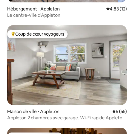
Hébergement ⋅ Appleton
Évaluation mo
4,83 (12)
Le centre-ville d'Appleton
Coup de cœur voyageurs
Coups de cœur voyageurs les plus appréciés
Maison de ville ⋅ Appleton
Évaluation
5 (55)
Appleton 2 chambres avec garage, Wi-Fi rapide Appleton
WI