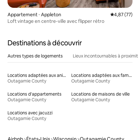
Appartement ⋅ Appleton
Évaluation mo
4,87 (77)
Loft vintage en centre-ville avec flipper rétro
Destinations à découvrir
Autres types de logements
Lieux incontournables à proximit
Locations adaptées aux animaux
Locations adaptées aux familles
Outagamie County
Outagamie County
Locations d'appartements
Locations de maisons de ville
Outagamie County
Outagamie County
Locations avec jacuzzi
Outagamie County
Airbnb
États-Unis
Wisconsin
Outagamie County