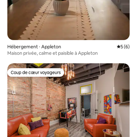
Hébergement ⋅ Appleton
Évaluatio
5 (6)
Maison privée, calme et paisible à Appleton
Coup de cœur voyageurs
Coup de cœur voyageurs