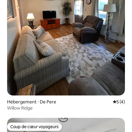
Hébergement ⋅ De Pere
Évaluatio
5 (4)
Willow Ridge
Coup de cœur voyageurs
Coup de cœur voyageurs