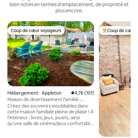
bien notés en termes d'emplacement, de propreté et
plus encore.
Coup de cœur voyageurs
Coup de cœur 
Coup de cœur voyageurs
Coups de cœur vo
Hébergement ⋅ Appleton
Évaluation moyenne sur la base 
4,76 (101)
Maison de divertissement familial -
théâtre - grande cour arrière clôturée
Créez des souvenirs inoubliables dans
cette maison familiale pleine de plaisir ! À
l'intérieur : livres, jeux, jouets, ainsi
qu'une salle de cinéma/jeux confortable
avec de nombreux films, un fauteuil
poire et des balançoires intérieures.