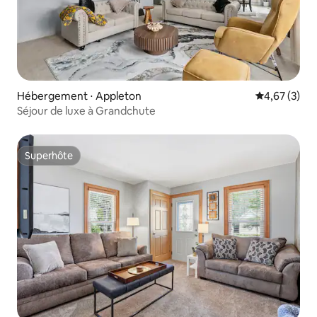
Hébergement ⋅ Appleton
Évaluation m
4,67 (3)
Séjour de luxe à Grandchute
Superhôte
Superhôte