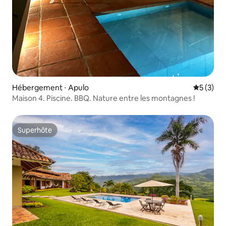
Hébergement ⋅ Apulo
Évaluatio
5 (3)
Maison 4. Piscine. BBQ. Nature entre les montagnes !
Superhôte
Superhôte