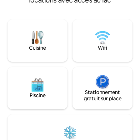
locations avec accès au lac
nécessaire pour un 
vue imprenable, d'une piscine privée, de
personnel serviable
refroidisseurs à vin, de machines à
* Piscine à débord
eau/glace, du WiFi, de la télévision
climatisation, sall
Sat/Roku, d'un barbecue, d'un
dans chaque chambre
Tepanyaki, de 3 salles à manger, de
pour une connexio
terrasses et de jardins privés. Ustensiles
Salle de télévision
de cuisine, vaisselle, linge de maison et
télévision directe *
serviettes inclus Réservez en toute
Cuisine
Wifi
ski, tennis, restaur
sécurité avec TopSpot® Plus de 10 ans
d’expérience
Stationnement
Piscine
gratuit sur place