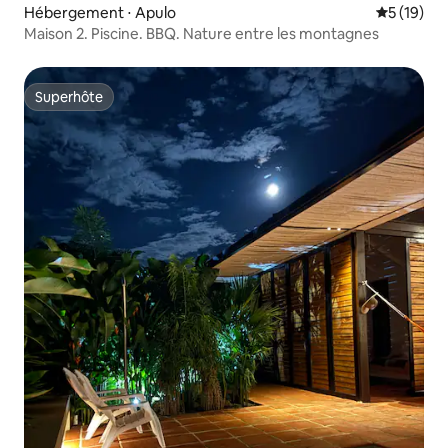
Hébergement ⋅ Apulo
Évaluation
5 (19)
Maison 2. Piscine. BBQ. Nature entre les montagnes
Superhôte
Superhôte