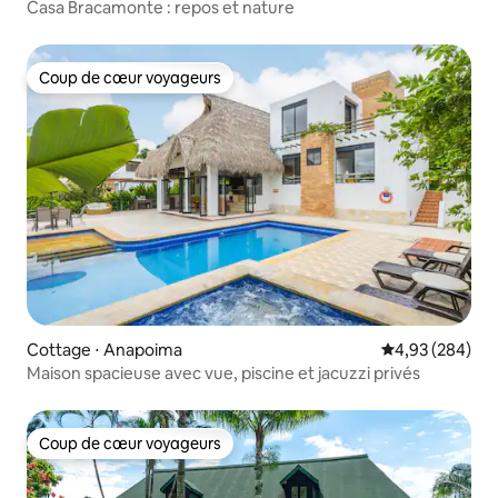
Casa Bracamonte : repos et nature
Coup de cœur voyageurs
Coup de cœur voyageurs
Cottage ⋅ Anapoima
Évaluation moy
4,93 (284)
Maison spacieuse avec vue, piscine et jacuzzi privés
Coup de cœur voyageurs
Coup de cœur voyageurs