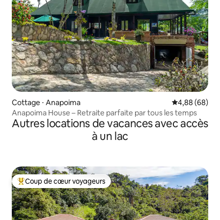
Cottage ⋅ Anapoima
Évaluation mo
4,88 (68)
Anapoima House – Retraite parfaite par tous les temps
Autres locations de vacances avec accès
à un lac
Coup de cœur voyageurs
Coups de cœur voyageurs les plus appréciés