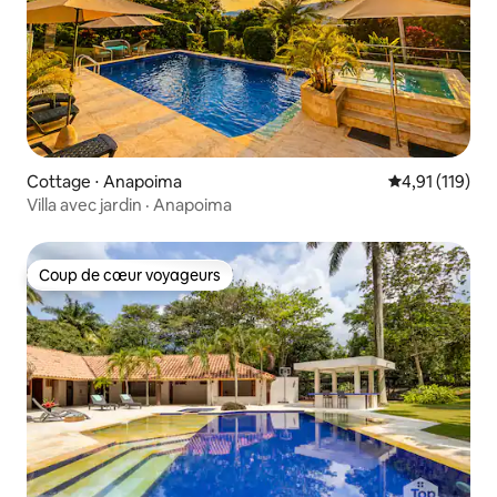
Cottage ⋅ Anapoima
Évaluation moy
4,91 (119)
Villa avec jardin · Anapoima
Coup de cœur voyageurs
Coup de cœur voyageurs