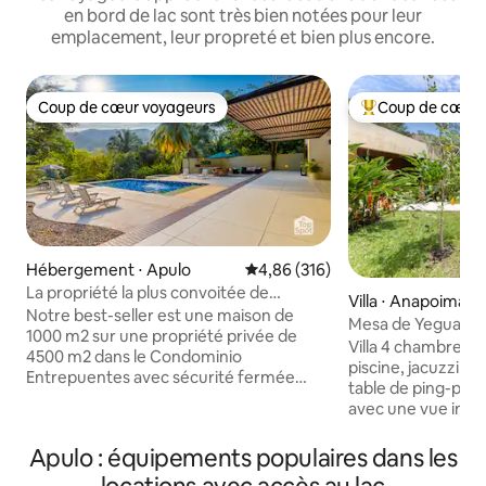
en bord de lac sont très bien notées pour leur
emplacement, leur propreté et bien plus encore.
Coup de cœur voyageurs
Coup de cœur 
Coup de cœur voyageurs
Coups de cœur vo
Hébergement ⋅ Apulo
Évaluation moyenne sur la base 
4,86 (316)
La propriété la plus convoitée de
Villa ⋅ Anapoima
TopSpot®/plus de 300 commentaires !
Notre best-seller est une maison de
Mesa de Yeguas Na
1000 m2 sur une propriété privée de
Villa 4 chambres a
4500 m2 dans le Condominio
piscine, jacuzzi, b
Entrepuentes avec sécurité fermée
table de ping-pon
24h/24 et 7j/7, terrain de golf* et courts
avec une vue incro
de tennis*. Stratégiquement situé à
d'un séjour plein 
quelques pas de la rivière, du lac et des
nature, de beauté 
Apulo : équipements populaires dans les
randonnées, mais suffisamment isolé
Architecture minim
pour une intimité totale. Profitez d'une