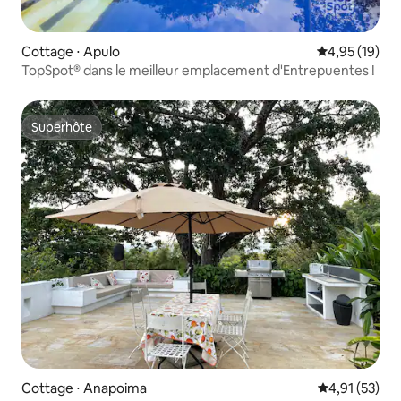
Cottage ⋅ Apulo
Évaluation mo
4,95 (19)
TopSpot® dans le meilleur emplacement d'Entrepuentes !
Superhôte
Superhôte
Cottage ⋅ Anapoima
Évaluation mo
4,91 (53)