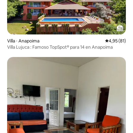
Villa ⋅ Anapoima
Évaluation mo
4,95 (81)
Villa Lujuca : Famoso TopSpot® para 14 en Anapoima