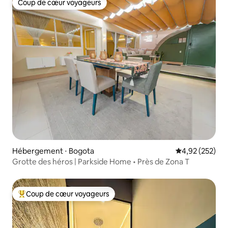
Coup de cœur voyageurs
Coup de cœur voyageurs
Hébergement ⋅ Bogota
Évaluation moy
4,92 (252)
Grotte des héros | Parkside Home • Près de Zona T
Coup de cœur voyageurs
Coups de cœur voyageurs les plus appréciés