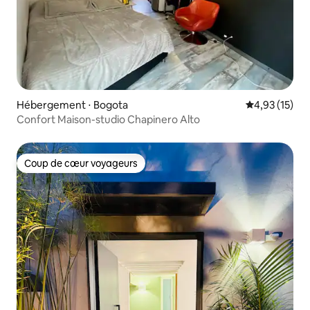
Hébergement ⋅ Bogota
Évaluation mo
4,93 (15)
Confort Maison-studio Chapinero Alto
Coup de cœur voyageurs
Coup de cœur voyageurs