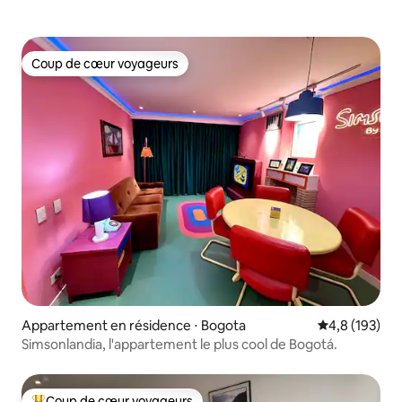
Coup de cœur voyageurs
Coup de cœur voyageurs
Appartement en résidence ⋅ Bogota
Évaluation mo
4,8 (193)
Simsonlandia, l'appartement le plus cool de Bogotá.
Coup de cœur voyageurs