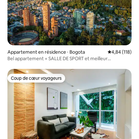
Appartement en résidence ⋅ Bogota
Évaluation moy
4,84 (118)
Bel appartement + SALLE DE SPORT et meilleur
emplacement à Bogotá
Coup de cœur voyageurs
Coup de cœur voyageurs