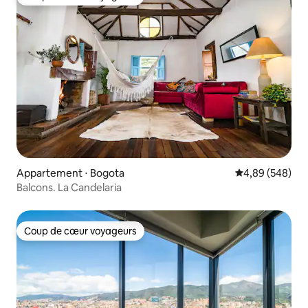
Coup de cœur voyageurs
Appartement ⋅ Bogota
Évaluation moy
4,89 (548)
Balcons. La Candelaria
Coup de cœur voyageurs
Coup de cœur voyageurs