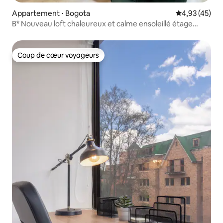
Appartement ⋅ Bogota
Évaluation mo
4,93 (45)
B* Nouveau loft chaleureux et calme ensoleillé étage
élevé 580 pi²/55 m2
Coup de cœur voyageurs
Coup de cœur voyageurs