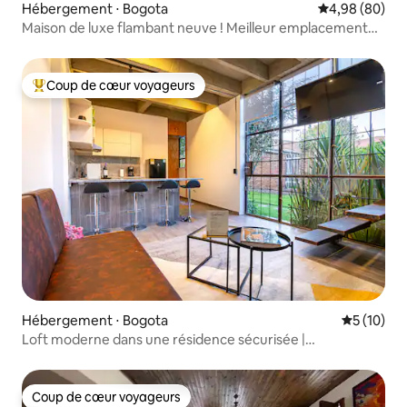
Hébergement ⋅ Bogota
Évaluation mo
4,98 (80)
Maison de luxe flambant neuve ! Meilleur emplacement
de Bogota !
Coup de cœur voyageurs
Coups de cœur voyageurs les plus appréciés
Hébergement ⋅ Bogota
Évaluation
5 (10)
Loft moderne dans une résidence sécurisée |
Emplacement privilégié
Coup de cœur voyageurs
Coup de cœur voyageurs