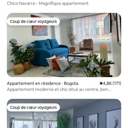
Chico Navarra – Magnifique appartement
Coup de cœur voyageurs
Coup de cœur voyageurs
Appartement en résidence ⋅ Bogota
Évaluation moy
4,86 (171)
Appartement moderne et chic situé au centre, bon
rapport qualité-prix.
Coup de cœur voyageurs
Coup de cœur voyageurs