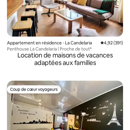
Appartement en résidence ⋅ La Candelaria
Évaluation moy
4,92 (391)
Penthouse La Candelaria | Proche de tout*
Location de maisons de vacances
adaptées aux familles
Coup de cœur voyageurs
Coup de cœur voyageurs