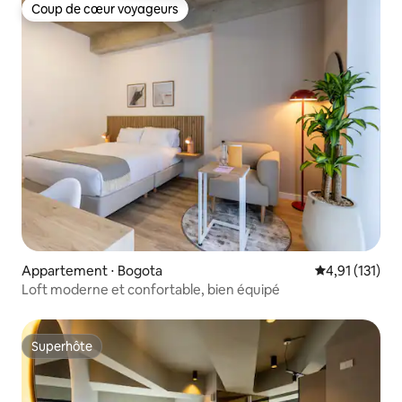
Coup de cœur voyageurs
Coup de cœur voyageurs
Appartement ⋅ Bogota
Évaluation mo
4,91 (131)
Loft moderne et confortable, bien équipé
Superhôte
Superhôte