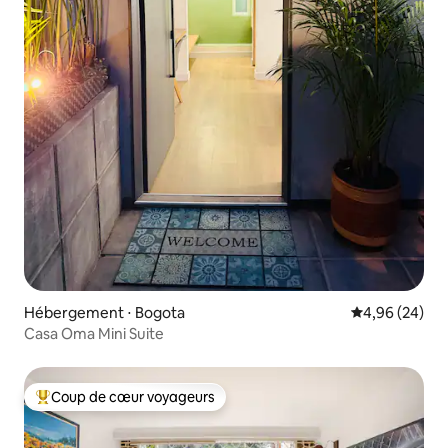
Hébergement ⋅ Bogota
Évaluation mo
4,96 (24)
Casa Oma Mini Suite
Coup de cœur voyageurs
Coups de cœur voyageurs les plus appréciés