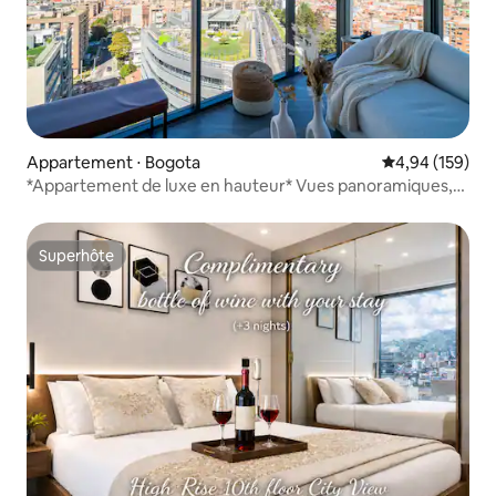
Appartement ⋅ Bogota
Évaluation moy
4,94 (159)
*Appartement de luxe en hauteur* Vues panoramiques,
piscine et parking
Superhôte
Superhôte