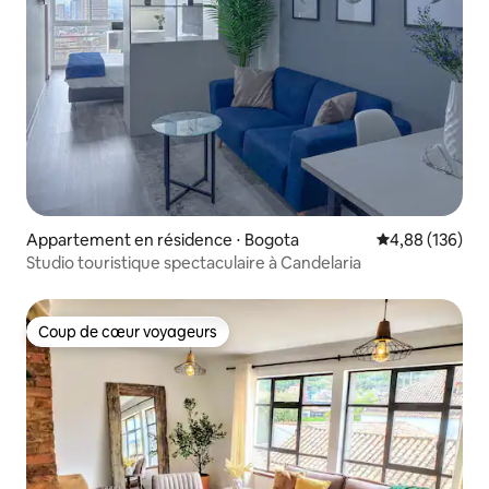
Appartement en résidence ⋅ Bogota
Évaluation moy
4,88 (136)
Studio touristique spectaculaire à Candelaria
Coup de cœur voyageurs
Coup de cœur voyageurs