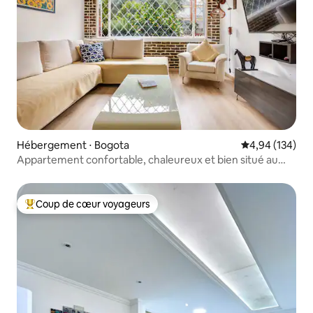
Hébergement ⋅ Bogota
Évaluation moy
4,94 (134)
Appartement confortable, chaleureux et bien situé au
premier étage
Coup de cœur voyageurs
Coups de cœur voyageurs les plus appréciés