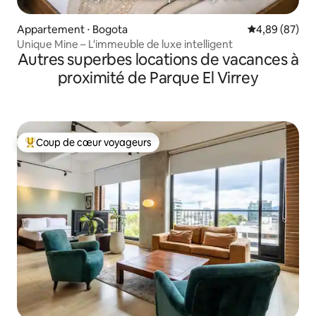
Appartement ⋅ Bogota
Évaluation mo
4,89 (87)
Unique Mine – L'immeuble de luxe intelligent
Autres superbes locations de vacances à
proximité de Parque El Virrey
Coup de cœur voyageurs
Coups de cœur voyageurs les plus appréciés