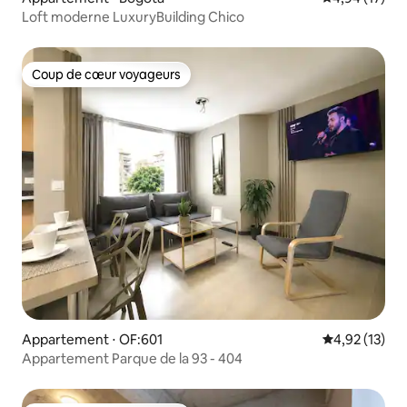
Loft moderne LuxuryBuilding Chico
Coup de cœur voyageurs
Coup de cœur voyageurs
Appartement ⋅ OF:601
Évaluation mo
4,92 (13)
Appartement Parque de la 93 - 404