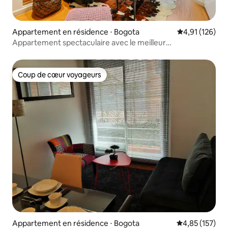
Appartement en résidence ⋅ Bogota
Évaluation moy
4,91 (126)
Appartement spectaculaire avec le meilleur
emplacement
Coup de cœur voyageurs
Coup de cœur voyageurs
Appartement en résidence ⋅ Bogota
Évaluation moy
4,85 (157)