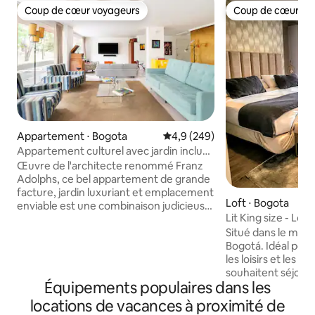
Coup de cœur voyageurs
Coup de cœur vo
Coup de cœur voyageurs
Coup de cœur vo
Appartement ⋅ Bogota
Évaluation moyenne sur la base
4,9 (249)
Appartement culturel avec jardin inclus
dans le meilleur quartier de Bogotá
Œuvre de l'architecte renommé Franz
Adolphs, ce bel appartement de grande
facture, jardin luxuriant et emplacement
Loft ⋅ Bogota
enviable est une combinaison judicieuse
Lit King size - Loft
de pièces design avec des matériaux
Situé dans le meill
nobles et des formes inattendues.
Bogotá. Idéal pour 
L'appartement est équipé de tous les
les loisirs et les pe
ustensiles de cuisine pour préparer vos
souhaitent séjourn
repas. Un service de ménage et de
Équipements populaires dans les
Vous serez à dist
cuisine est fourni pour 50 000 pesos par
trois principaux 
jour. L'appartement est à 5 minutes à
locations de vacances à proximité de
des meilleurs rest
pied du parc de la 93 et à 2 minutes du