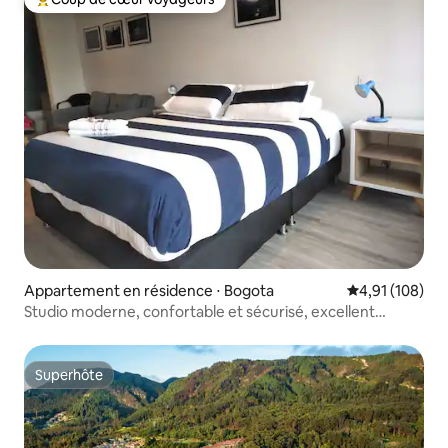
Coups de cœur voyageurs les plus appréciés
Appartement en résidence ⋅ Bogota
Évaluation moy
4,91 (108)
Studio moderne, confortable et sécurisé, excellent
emplacement
Superhôte
Superhôte