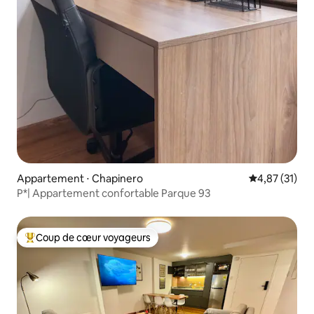
Appartement ⋅ Chapinero
Évaluation mo
4,87 (31)
P*| Appartement confortable Parque 93
Coup de cœur voyageurs
Coups de cœur voyageurs les plus appréciés