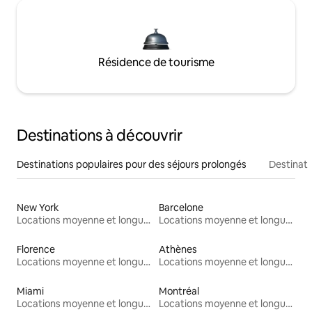
Résidence de tourisme
Destinations à découvrir
Destinations populaires pour des séjours prolongés
Destinati
New York
Barcelone
Locations moyenne et longue durée
Locations moyenne et longue durée
Florence
Athènes
Locations moyenne et longue durée
Locations moyenne et longue durée
Miami
Montréal
Locations moyenne et longue durée
Locations moyenne et longue durée