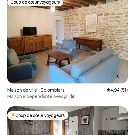
Coup de cœur voyageurs
Coup de cœur voyageurs
Maison de ville ⋅ Colombiers
Évaluation mo
4,94 (51)
Maison indépendante avec jardin
Coup de cœur voyageurs
Coups de cœur voyageurs les plus appréciés