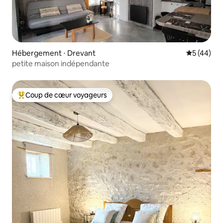
Hébergement ⋅ Drevant
Évaluation
5 (44)
petite maison indépendante
Coup de cœur voyageurs
Coups de cœur voyageurs les plus appréciés