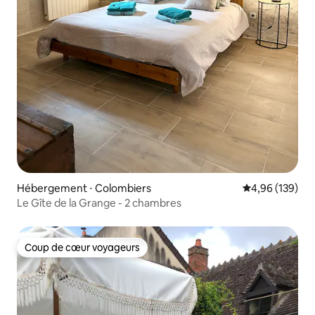
Hébergement ⋅ Colombiers
Évaluation moy
4,96 (139)
Le Gîte de la Grange - 2 chambres
Coup de cœur voyageurs
Coup de cœur voyageurs