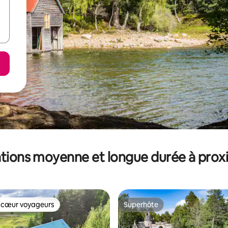
tions moyenne et longue durée à prox
 cœur voyageurs
Superhôte
 cœur voyageurs
Superhôte