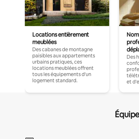
Locations entièrement
Noma
meublées
prof
dépl
Des cabanes de montagne
paisibles aux appartements
Des 
urbains pratiques, ces
confo
locations meublées offrent
profe
tous les équipements d'un
télét
logement standard.
et d'
Équipe