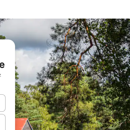
ie
z
hes vers le haut et vers le bas pour les parcourir ou en appuyant et en fai