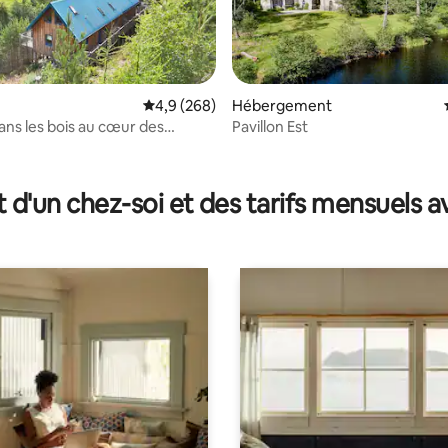
Évaluation moyenne sur la base de 268 comme
4,9 (268)
Hébergement
ns les bois au cœur des
Pavillon Est
 d'Écosse
la base de 226 commentaires : 4,99 sur 5
t d'un chez-soi et des tarifs mensuels 