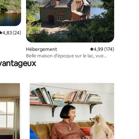
ntaires : 4,9 sur 5
Évaluation moyenne sur la base de 24 commentaires : 4,83 sur 5
4,83 (24)
Hébergement
Évaluation moyenne sur
4,99 (174)
Belle maison d'époque sur le lac, vue
avantageux
magnifique