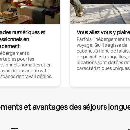
des numériques et
Vous allez vous y plaire
essionnels en
Parfois, l'hébergement fai
voyage. Qu'il s'agisse de
acement
cabanes à flanc de falais
hébergements
de péniches tranquilles, 
rtables pour les
locations sont dotées de
ssionnels nomades et en
caractéristiques uniques
ravail disposant du wifi
espaces de travail dédiés.
ments et avantages des séjours longu