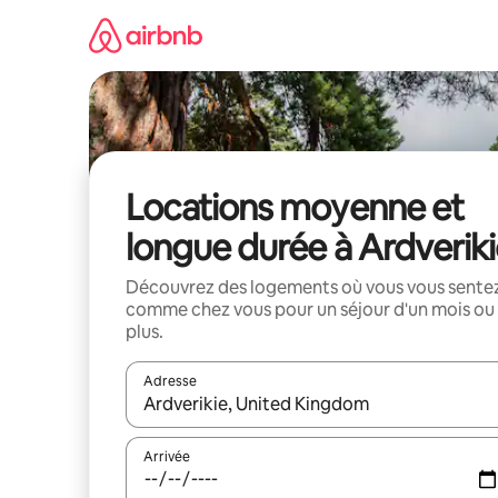
Aller
directement
au
contenu
Locations moyenne et
longue durée à Ardverik
Découvrez des logements où vous vous sente
comme chez vous pour un séjour d'un mois ou
plus.
Adresse
Lorsque les résultats s'affichent, utilisez les flèc
Arrivée