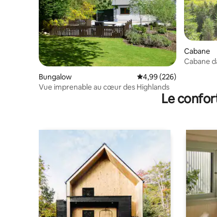
Cabane
Cabane da
Highlands
Bungalow
Évaluation moyenne sur 
4,99 (226)
Vue imprenable au cœur des Highlands
Le confor