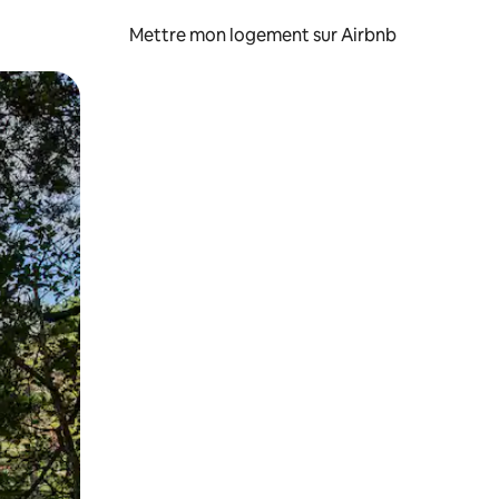
Mettre mon logement sur Airbnb
sant glisser.