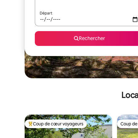
Départ
Rechercher
Loca
Coup de cœur voyageurs
Coup de
Coups de cœur voyageurs les plus appréciés
Coup de