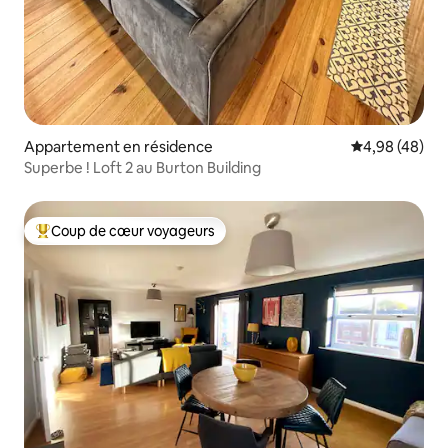
Appartement en résidence
Évaluation mo
4,98 (48)
Superbe ! Loft 2 au Burton Building
Coup de cœur voyageurs
Coups de cœur voyageurs les plus appréciés