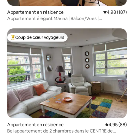
Appartement en résidence
Évaluation moy
4,98 (187)
Appartement élégant Marina | Balcon/Vues |
Emplacement fabuleux
Coup de cœur voyageurs
Coups de cœur voyageurs les plus appréciés
Appartement en résidence
Évaluation mo
4,95 (88)
Bel appartement de 2 chambres dans le CENTRE de