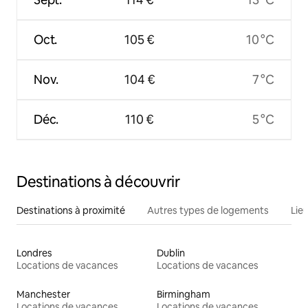
Oct.
105 €
10 °C
Nov.
104 €
7 °C
Déc.
110 €
5 °C
Destinations à découvrir
Destinations à proximité
Autres types de logements
Lie
Londres
Dublin
Locations de vacances
Locations de vacances
Manchester
Birmingham
Locations de vacances
Locations de vacances