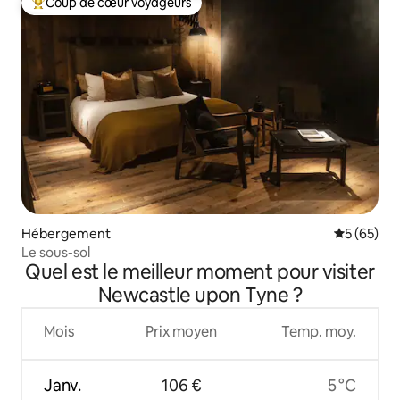
Coup de cœur voyageurs
Coups de cœur voyageurs les plus appréciés
Hébergement
Évaluation
5 (65)
Le sous-sol
Quel est le meilleur moment pour visiter
Newcastle upon Tyne ?
Mois
Prix moyen
Temp. moy.
Janv.
106 €
5 °C