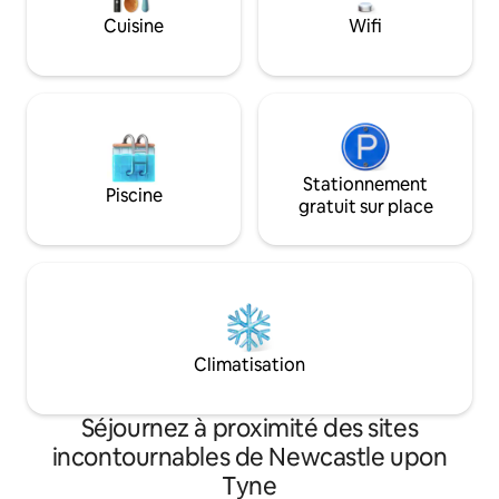
James's Park et pl
des chutes d'eau.
Cuisine
Wifi
départ de la gran
Stationnement
Piscine
gratuit sur place
Climatisation
Séjournez à proximité des sites
incontournables de Newcastle upon
Tyne