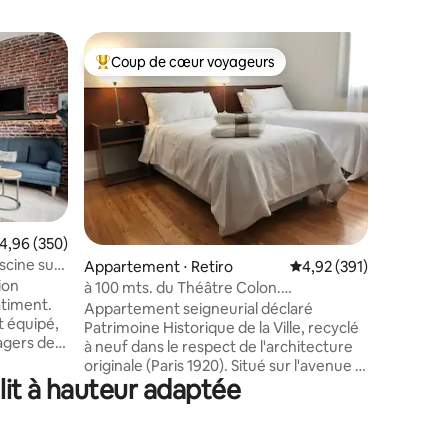
Appartem
Coup de cœur voyageurs
Coup de
lus appréciés
Coups de cœur voyageurs les plus appréciés
Coup de
Stationne
piscine s
MEILLEU
HOLLYWOO
en janvie
Entièrem
qualité 
dispose 
solarium s
salle de 
taires : 4,97 sur 5
valuation moyenne sur la base de 350 commentaires : 4,96 sur 5
4,96 (350)
24h/24 DÉCOUVREZ BUENOS AIRES
scine sur
Appartement ⋅ Retiro
Évaluation moyenne sur
4,92 (391)
Entouré d
ion
bars, vou
à 100 mts. du Théâtre Colon.
âtiment.
gastronom
Architecture Parisienne
Appartement seigneurial déclaré
 équipé,
vie nocturne de l
Patrimoine Historique de la Ville, recyclé
agers de
sélection
à neuf dans le respect de l'architecture
g de 40",
un lit do
originale (Paris 1920). Situé sur l'avenue la
grande
lit à hauteur adaptée
plus large du monde, à proximité de la
amsung,
rue Corrientes, de l'obélisque, de la
ain
piétonne, de la Floride piétonne, du
shopping Galeries Pacifique, du musée