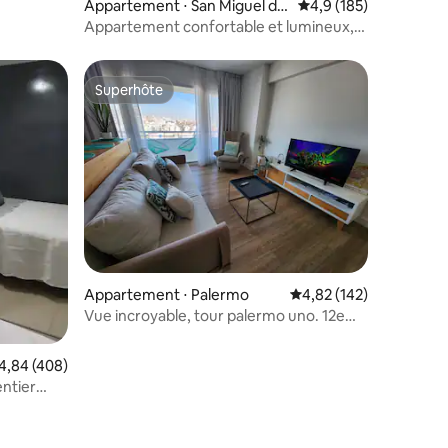
Appartement ⋅ San Miguel de
Évaluation moyenne su
4,9 (185)
Tucumán
Appartement confortable et lumineux,
emplacement central.
Superhôte
Superhôte
entaires : 4,8 sur 5
Appartement ⋅ Palermo
Évaluation moyenne sur
4,82 (142)
Vue incroyable, tour palermo uno. 12e
étage
valuation moyenne sur la base de 408 commentaires : 4,84 sur 5
4,84 (408)
ntier