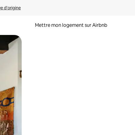
ue d'origine
Mettre mon logement sur Airbnb
sant glisser.