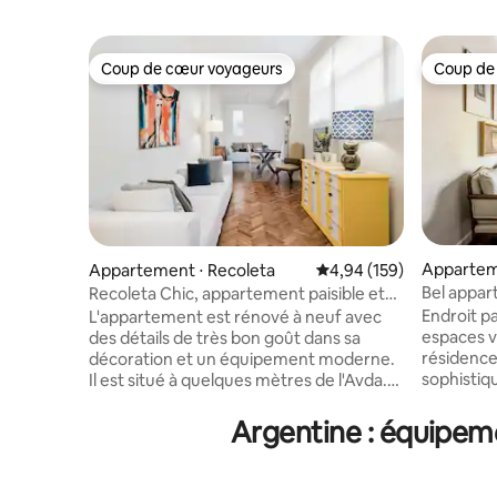
Coup de cœur voyageurs
Coup de
Coup de cœur voyageurs
Coup de
Appartem
Appartement ⋅ Recoleta
Évaluation moyenne sur 
4,94 (159)
s
Bel appar
Recoleta Chic, appartement paisible et
balcon à l
élégant
Endroit pa
L'appartement est rénové à neuf avec
espaces v
des détails de très bon goût dans sa
résidence
décoration et un équipement moderne.
sophistiq
Il est situé à quelques mètres de l'Avda.
d'ambass
Santa Fe où se trouvent les meilleurs
emblémati
magasins de la ville et très bien relié à ses
Argentine : équipeme
proche du
moyens de transport. La chambre
transport
principale dispose d'un lit « super king »
sont disp
qui peut être assemblé entier ou séparé