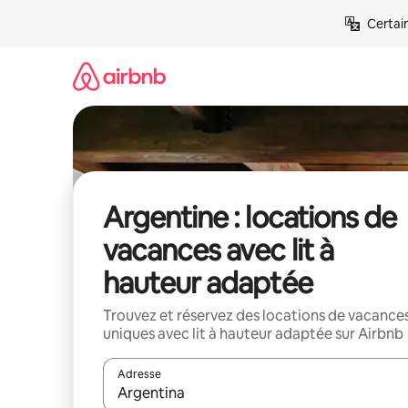
Aller
Certai
directement
au
contenu
Argentine : locations de
vacances avec lit à
hauteur adaptée
Trouvez et réservez des locations de vacance
uniques avec lit à hauteur adaptée sur Airbnb
Adresse
Lorsque les résultats s'affichent, utilisez les flèc