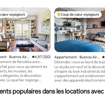
 cœur voyageurs
Coup de cœur voyageurs
 cœur voyageurs
Coups de cœur voyageurs les p
ent ⋅ Buenos Aire
Évaluation moyenne sur la base de 320 commen
4,97 (320)
la base de 159 commentaires : 4,94 sur 5
Appartement ⋅ Buenos Aire
É
s
tement de Recoleta avec
Détendez-vous au bord de la pi
a française
le toit de ce studio moderne
rfait pour ceux qui aiment les
Le studio est neuf et la décorat
erts, les musées, les
s'inspire du look industriel du b
s élégantes, la décoration
L'appartement est entièrement
uée. Le quartier regorge
avec des appareils électromén
ades, de monuments
marque, une télévision Samsun
ques et de musées, et il est
un réfrigérateur Whirlpool de 
nts populaires dans les locations avec 
 cœur de Recoleta. Les
taille, un four à micro-ondes S
s en commun (trains et bus)
une cafetière Oster, un grille-p
onibles à distance de marche.
Peabody, etc. Il y a un lit double, ainsi