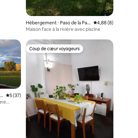
mmentaires : 5 sur 5
Hébergement ⋅ Paso de la Patr
Évaluation moyenne s
4,88 (8)
ia
Maison face à la rivière avec piscine
Coup de cœur voyageurs
Coup de cœur voyageurs
gu
Évaluation moyenne sur la base de 37 commentaires : 5 sur 5
5 (37)
gne
s