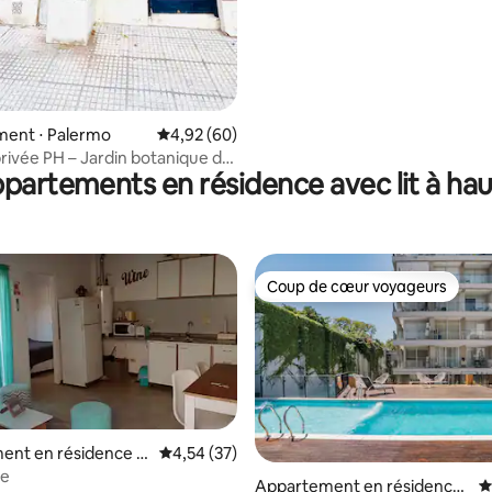
ent ⋅ Palermo
Évaluation moyenne sur la base de 60 commen
4,92 (60)
privée PH – Jardin botanique de
ppartements en résidence avec lit à ha
Coup de cœur voyageurs
Coup de cœur voyageurs
ent en résidence ⋅
Évaluation moyenne sur la base de 37 comme
4,54 (37)
uz
ie
r la base de 41 commentaires : 4,85 sur 5
Appartement en résidence
É