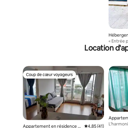
Hébergem
« Entrée 
Location d'a
Palerme »
Coup de cœur voyageurs
Coup de cœur voyageurs
Appartem
Godoy Cr
L'harmon
Appartement en résidence ⋅
Évaluation moyenne su
4,85 (41)