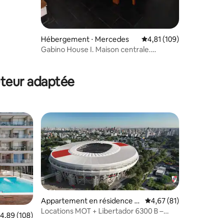
Hébergement ⋅ Mercedes
Évaluation moyenne sur
4,81 (109)
Gabino House I. Maison centrale.
Impeccable.
taires : 4,92 sur 5
uteur adaptée
ntaires : 4,54 sur 5
Appartement en résidence ⋅
Évaluation moyenne su
4,67 (81)
Buenos Aires
Locations MOT + Libertador 6300 B –
valuation moyenne sur la base de 108 commentaires : 4,89 sur 5
4,89 (108)