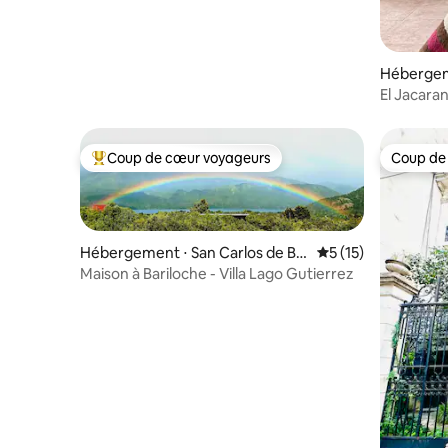
Hébergem
El Jacara
détente/c
Coup de cœur voyageurs
Coup de
Coups de cœur voyageurs les plus appréciés
Coup de
Hébergement ⋅ San Carlos de Ba
Évaluation moyenne
5 (15)
riloche
Maison à Bariloche - Villa Lago Gutierrez