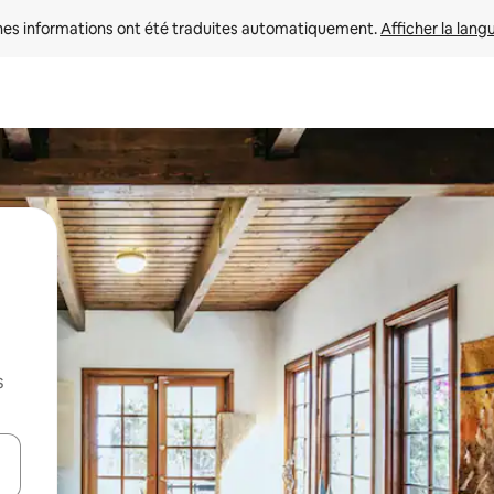
nes informations ont été traduites automatiquement. 
Afficher la lang
s
hes vers le haut et vers le bas pour les parcourir ou en appuyant et en fai