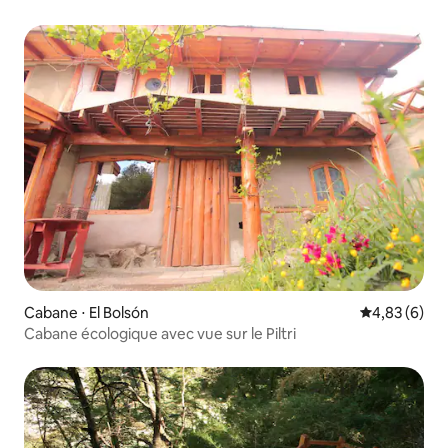
Cabane ⋅ El Bolsón
Évaluation m
4,83 (6)
Cabane écologique avec vue sur le Piltri