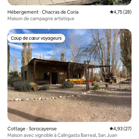
Hébergement ⋅ Chacras de Coria
Évaluation mo
4,75 (28)
Maison de campagne artistique
Coup de cœur voyageurs
Coup de cœur voyageurs
Cottage ⋅ Sorocayense
Évaluation mo
4,93 (27)
Maison avec vignoble à Calingasta Barreal, San Juan