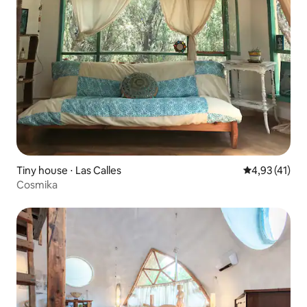
Tiny house ⋅ Las Calles
Évaluation mo
4,93 (41)
Cosmika