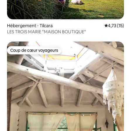
Hébergement ⋅ Tilcara
Évaluation mo
4,73 (15)
LES TROIS MARIE "MAISON BOUTIQUE"
Coup de cœur voyageurs
Coup de cœur voyageurs