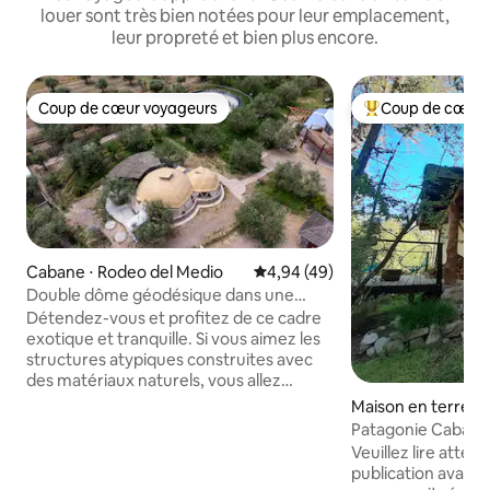
louer sont très bien notées pour leur emplacement,
leur propreté et bien plus encore.
Coup de cœur voyageurs
Coup de cœur 
Coup de cœur voyageurs
Coups de cœur vo
Cabane ⋅ Rodeo del Medio
Évaluation moyenne sur la base
4,94 (49)
Double dôme géodésique dans une
ferme biologique.
Détendez-vous et profitez de ce cadre
exotique et tranquille. Si vous aimez les
structures atypiques construites avec
des matériaux naturels, vous allez
adorer cet endroit. Le dôme est encadré
Maison en terre ⋅ 
d'eucalyptus, entouré de murs de boue
n de los Andes
Patagonie Cabane
et d'un toit en liège. Les fenêtres suivent
Veuillez lire atten
les lignes naturelles du cadrage
publication avant de 
triangulaire. Au coeur de la campagne