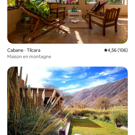
Cabane ⋅ Tilcara
Évaluation moy
4,56 (106)
Maison en montagne