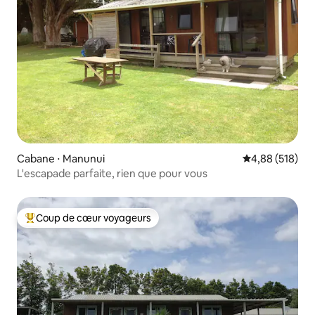
Cabane ⋅ Manunui
Évaluation moy
4,88 (518)
L'escapade parfaite, rien que pour vous
Coup de cœur voyageurs
Coups de cœur voyageurs les plus appréciés