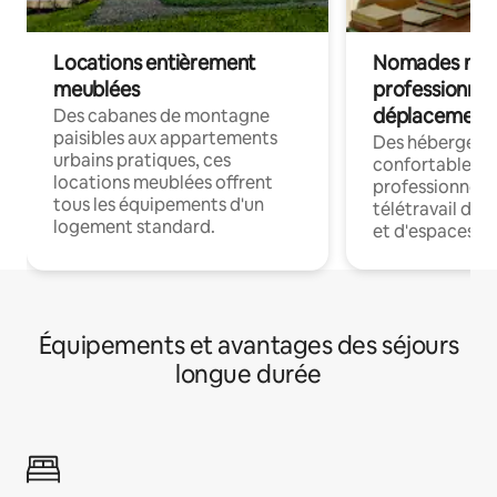
Locations entièrement
Nomades num
meublées
professionnel
déplacement
Des cabanes de montagne
paisibles aux appartements
Des hébergem
urbains pratiques, ces
confortables p
locations meublées offrent
professionnels
tous les équipements d'un
télétravail dis
logement standard.
et d'espaces de
Équipements et avantages des séjours
longue durée