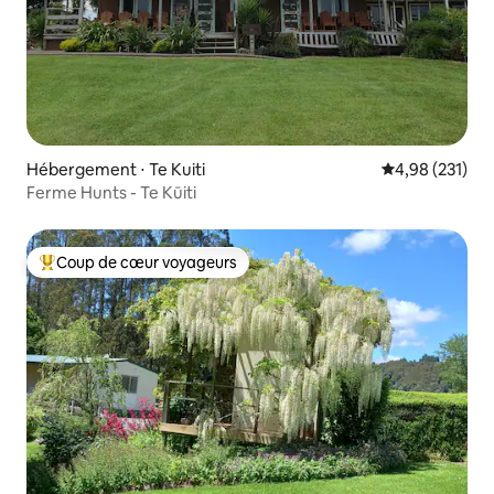
Hébergement ⋅ Te Kuiti
Évaluation moy
4,98 (231)
Ferme Hunts - Te Kūiti
Coup de cœur voyageurs
Coups de cœur voyageurs les plus appréciés