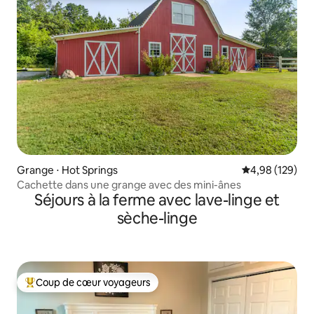
Grange ⋅ Hot Springs
Évaluation moy
4,98 (129)
Cachette dans une grange avec des mini-ânes
Séjours à la ferme avec lave-linge et
sèche-linge
Coup de cœur voyageurs
Coups de cœur voyageurs les plus appréciés