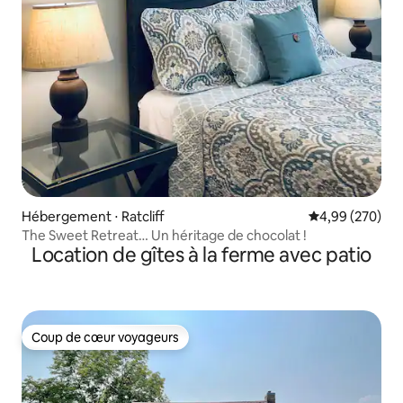
Hébergement ⋅ Ratcliff
Évaluation moy
4,99 (270)
The Sweet Retreat… Un héritage de chocolat !
Location de gîtes à la ferme avec patio
Coup de cœur voyageurs
Coup de cœur voyageurs