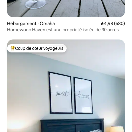
Hébergement ⋅ Omaha
Évaluation moye
4,98 (680)
Homewood Haven est une propriété isolée de 30 acres.
Coup de cœur voyageurs
Coups de cœur voyageurs les plus appréciés