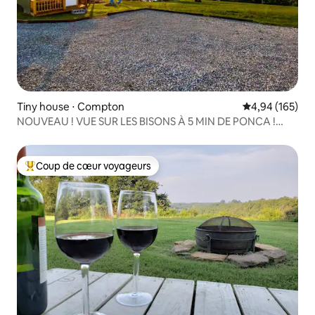
Tiny house ⋅ Compton
Évaluation moy
4,94 (165)
NOUVEAU ! VUE SUR LES BISONS À 5 MIN DE PONCA !
« PETITE CABANE »
Coup de cœur voyageurs
Coups de cœur voyageurs les plus appréciés