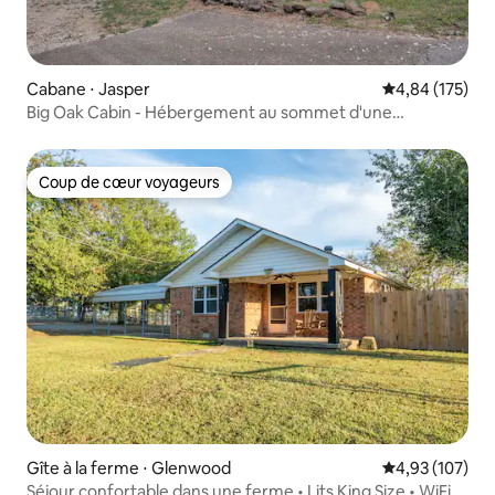
Cabane ⋅ Jasper
Évaluation moy
4,84 (175)
Big Oak Cabin - Hébergement au sommet d'une
montagne dans les Ozarks
Coup de cœur voyageurs
Coup de cœur voyageurs
Gîte à la ferme ⋅ Glenwood
Évaluation moy
4,93 (107)
Séjour confortable dans une ferme • Lits King Size • WiFi