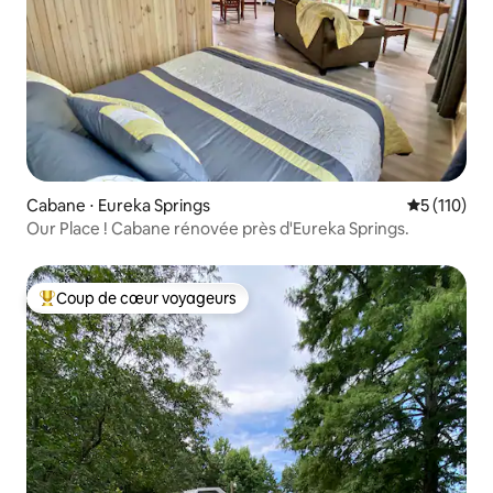
Cabane ⋅ Eureka Springs
Évaluation 
5 (110)
Our Place ! Cabane rénovée près d'Eureka Springs.
Coup de cœur voyageurs
Coups de cœur voyageurs les plus appréciés