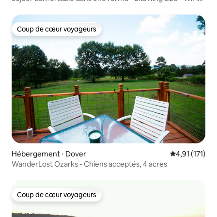
rapide
Coup de cœur voyageurs
Coup de cœur voyageurs
Hébergement ⋅ Dover
Évaluation mo
4,91 (171)
WanderLost Ozarks - Chiens acceptés, 4 acres
Coup de cœur voyageurs
Coup de cœur voyageurs