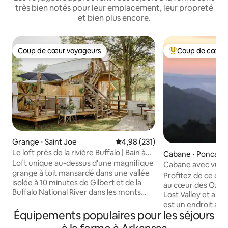
très bien notés pour leur emplacement, leur propreté
et bien plus encore.
Coup de cœur voyageurs
Coup de cœur 
Coup de cœur voyageurs
Coups de cœur vo
Grange ⋅ Saint Joe
Évaluation moyenne sur la base 
4,98 (231)
Le loft près de la rivière Buffalo | Bain à
Cabane ⋅ Ponca
remous et brasero |
Loft unique au-dessus d'une magnifique
Cabane avec vue s
grange à toit mansardé dans une vallée
Profitez de ce cha
isolée à 10 minutes de Gilbert et de la
au cœur des Ozark
Buffalo National River dans les monts
Lost Valley et au-d
Ozark. L'espace intimiste à l'ambiance
est un endroit agr
vintage est un point de départ idéal pour
Équipements populaires pour les séjours
détendre et se re
l'aventure ! Vous adorerez le jacuzzi
cuisine complète, 