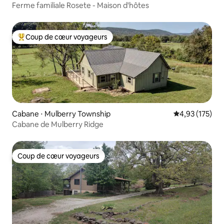
Ferme familiale Rosete - Maison d'hôtes
Coup de cœur voyageurs
Coups de cœur voyageurs les plus appréciés
Cabane ⋅ Mulberry Township
Évaluation moy
4,93 (175)
Cabane de Mulberry Ridge
Coup de cœur voyageurs
Coup de cœur voyageurs