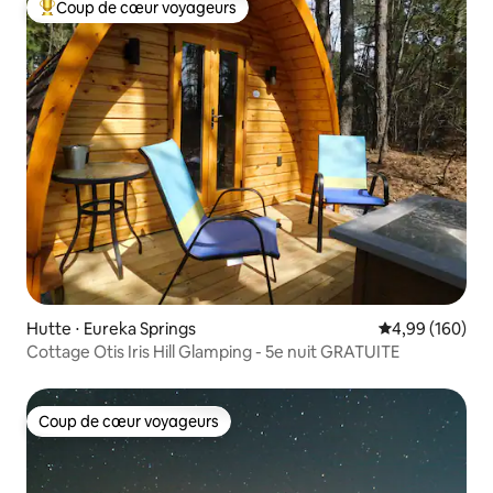
Coup de cœur voyageurs
Coups de cœur voyageurs les plus appréciés
Hutte ⋅ Eureka Springs
Évaluation moy
4,99 (160)
Cottage Otis Iris Hill Glamping - 5e nuit GRATUITE
Coup de cœur voyageurs
Coup de cœur voyageurs