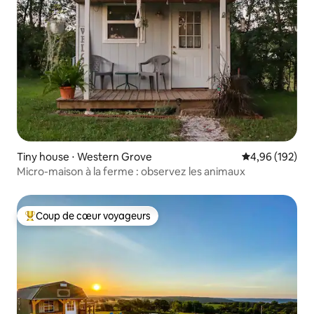
Tiny house ⋅ Western Grove
Évaluation moy
4,96 (192)
Micro-maison à la ferme : observez les animaux
Coup de cœur voyageurs
Coups de cœur voyageurs les plus appréciés