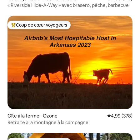
« Riverside Hide-A-Way » avec brasero, pêche, barbecue
Coup de cœur voyageurs
Coups de cœur voyageurs les plus appréciés
Gîte à la ferme ⋅ Ozone
Évaluation moy
4,99 (378)
Retraite à la montagne à la campagne