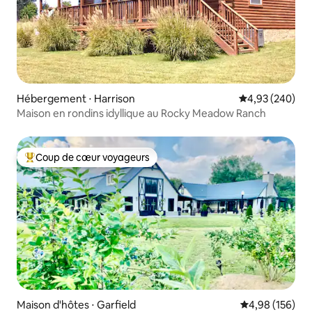
Hébergement ⋅ Harrison
Évaluation moy
4,93 (240)
Maison en rondins idyllique au Rocky Meadow Ranch
Coup de cœur voyageurs
Coups de cœur voyageurs les plus appréciés
Maison d'hôtes ⋅ Garfield
Évaluation moy
4,98 (156)