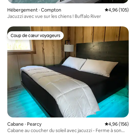
Hébergement ⋅ Compton
Évaluation moy
4,96 (105)
Jacuzzi avec vue sur les chiens ! Buffalo River
Coup de cœur voyageurs
Coup de cœur voyageurs
Cabane ⋅ Pearcy
Évaluation moy
4,96 (156)
Cabane au coucher du soleil avec jacuzzi - Ferme à son