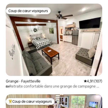
MEILLEUR !
Coup de cœur voyageurs
Coup de cœur voyageurs
Grange ⋅ Fayetteville
Évaluation moy
4,91 (107)
🏡Retraite confortable dans une grange de campagne 💻
Wifi 🔥 🪑Patio avec foyer
Coup de cœur voyageurs
Coups de cœur voyageurs les plus appréciés