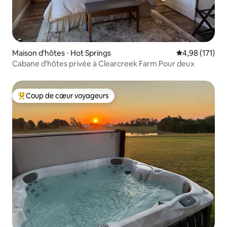
Maison d'hôtes ⋅ Hot Springs
Évaluation moy
4,98 (171)
Cabane d'hôtes privée à Clearcreek Farm Pour deux
Coup de cœur voyageurs
Coups de cœur voyageurs les plus appréciés