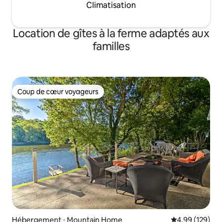
Climatisation
Location de gîtes à la ferme adaptés aux
familles
Coup de cœur voyageurs
Coup de cœur voyageurs
Hébergement ⋅ Mountain Home
Évaluation moy
4,99 (129)