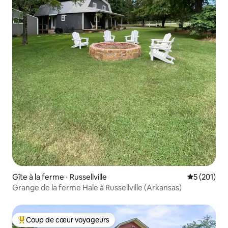
Gîte à la ferme ⋅ Russellville
Évaluation 
5 (201)
Grange de la ferme Hale à Russellville (Arkansas)
Coup de cœur voyageurs
Coups de cœur voyageurs les plus appréciés