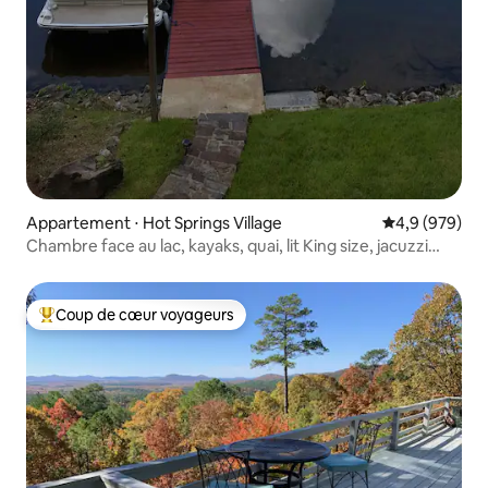
Appartement ⋅ Hot Springs Village
Évaluation mo
4,9 (979)
Chambre face au lac, kayaks, quai, lit King size, jacuzzi
privé
Coup de cœur voyageurs
Coups de cœur voyageurs les plus appréciés