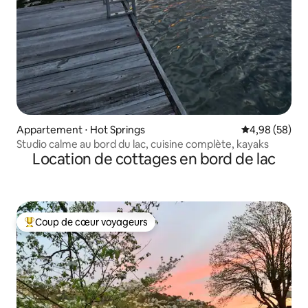
Appartement ⋅ Hot Springs
Évaluation mo
4,98 (58)
Studio calme au bord du lac, cuisine complète, kayaks
Location de cottages en bord de lac
Coup de cœur voyageurs
Coups de cœur voyageurs les plus appréciés