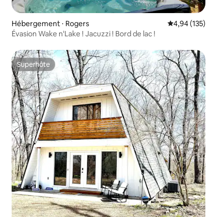
Hébergement ⋅ Rogers
Évaluation moy
4,94 (135)
Évasion Wake n'Lake ! Jacuzzi ! Bord de lac !
Superhôte
Superhôte