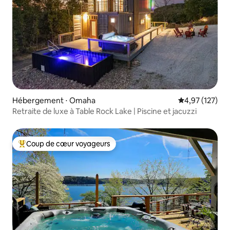
Hébergement ⋅ Omaha
Évaluation moy
4,97 (127)
Retraite de luxe à Table Rock Lake | Piscine et jacuzzi
Coup de cœur voyageurs
Coups de cœur voyageurs les plus appréciés