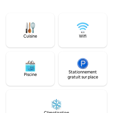
magnifique paysage des monts Ozark.
propriété. La propriété s'étend des deux
Endormez-vous dans un lit King Size
côtés de la rivière
Sleep Number à plateau-coussin tout en
façade sur la riviè
contemplant les étoiles et la cime des
kayak, pêchez et 
arbres à travers les pignons en verre.
l'emplacement idéa
Profitez de la terrasse avec barbecue à
lunes de miel, les
gaz et d'une cuisine complète
pour s'évader seu
entièrement équipée en ustensiles et
Cuisine
Wifi
sabbatique privé.
provisions. Frais pour animaux de
compagnie ne sont
compagnie : 75 $ pour le 1er chien ; 25 $
les couples sans en
pour le 2e chien. 2 max. Pas de chats
Stationnement
Piscine
gratuit sur place
Climatisation