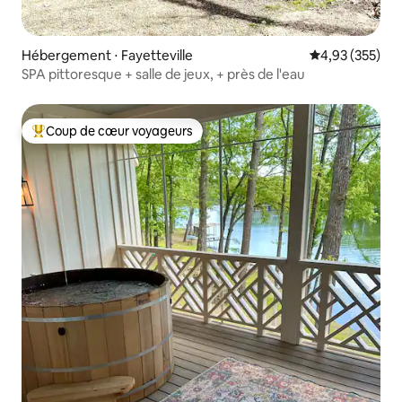
Hébergement ⋅ Fayetteville
Évaluation moy
4,93 (355)
SPA pittoresque + salle de jeux, + près de l'eau
Coup de cœur voyageurs
Coups de cœur voyageurs les plus appréciés