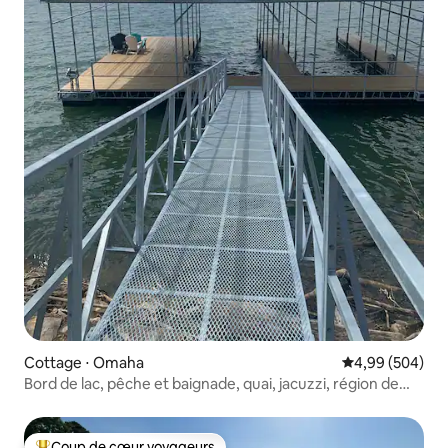
Cottage ⋅ Omaha
Évaluation moy
4,99 (504)
Bord de lac, pêche et baignade, quai, jacuzzi, région de
Branson
Coup de cœur voyageurs