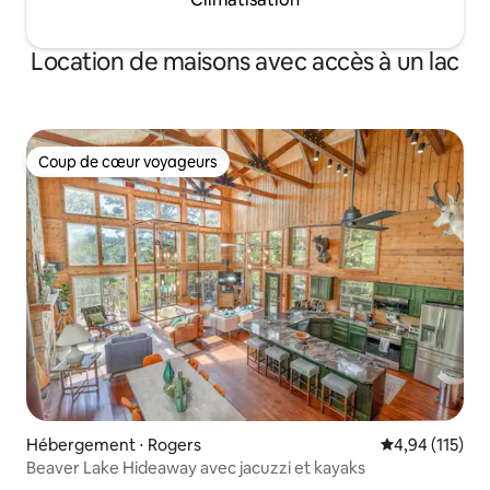
Location de maisons avec accès à un lac
Coup de cœur voyageurs
Coup de cœur voyageurs
Hébergement ⋅ Rogers
Évaluation moy
4,94 (115)
Beaver Lake Hideaway avec jacuzzi et kayaks