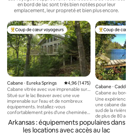
en bord de lac sont très bien notées pour leur
emplacement, leur propreté et bien plus encore.
Coup de cœur voyageurs
Coup de cœur 
Coups de cœur voyageurs les plus appréciés
Coups de cœur vo
Cabane ⋅ Eureka Springs
Évaluation moyenne sur la base de
4,96 (1 475)
Cabane ⋅ Caddo 
Cabane vitrée avec vue imprenable sur
Cabane au bord de
le lac
Situé sur le lac Beaver avec une vue
Mountain - Caddo
Une expérience pai
imprenable sur l'eau et de nombreux
une cabane dans le
équipements. Installez-vous
sud de la rivière Caddo. Cette 
confortablement près d'une cheminée
de plus de 80 acre
chaleureuse. Détendez-vous dans un
Arkansas : équipements populaires dans
votre disposition 
jacuzzi pour deux (pas un bain à remous)
l'explorer seul, s
les locations avec accès au lac
à la lumière des bougies, avec vue sur le
maison ou cabane o