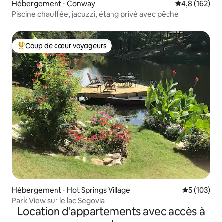
Hébergement ⋅ Conway
Évaluation mo
4,8 (162)
Piscine chauffée, jacuzzi, étang privé avec pêche
Coup de cœur voyageurs
Coups de cœur voyageurs les plus appréciés
Hébergement ⋅ Hot Springs Village
Évaluation 
5 (103)
Park View sur le lac Segovia
Location d'appartements avec accès à