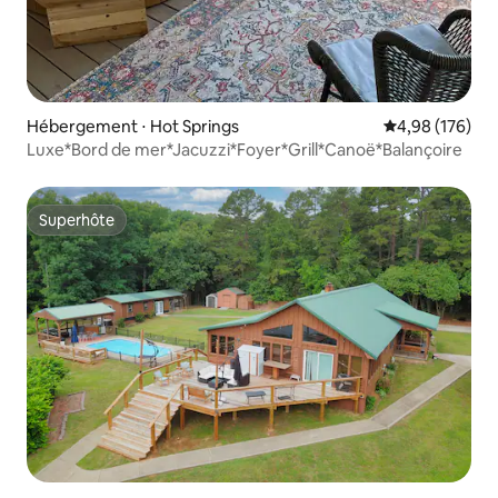
Hébergement ⋅ Hot Springs
Évaluation moy
4,98 (176)
Luxe*Bord de mer*Jacuzzi*Foyer*Grill*Canoë*Balançoire
Superhôte
Superhôte