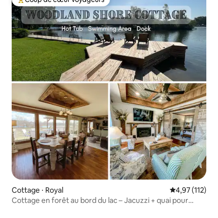
Coups de cœur voyageurs les plus appréciés
Cottage ⋅ Royal
Évaluation moy
4,97 (112)
Cottage en forêt au bord du lac – Jacuzzi + quai pour
bateau