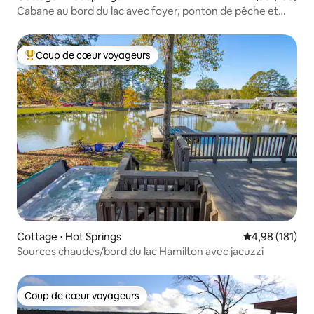
Cabane au bord du lac avec foyer, ponton de pêche et
kayaks
Coup de cœur voyageurs
Coups de cœur voyageurs les plus appréciés
Cottage ⋅ Hot Springs
Évaluation moy
4,98 (181)
Sources chaudes/bord du lac Hamilton avec jacuzzi
Coup de cœur voyageurs
Coup de cœur voyageurs