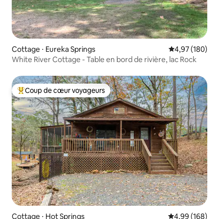
Cottage ⋅ Eureka Springs
Évaluation moy
4,97 (180)
White River Cottage - Table en bord de rivière, lac Rock
Coup de cœur voyageurs
Coups de cœur voyageurs les plus appréciés
Cottage ⋅ Hot Springs
Évaluation moy
4,99 (168)