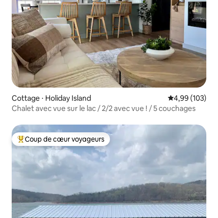
Cottage ⋅ Holiday Island
Évaluation moy
4,99 (103)
Chalet avec vue sur le lac / 2/2 avec vue ! / 5 couchages
Coup de cœur voyageurs
Coups de cœur voyageurs les plus appréciés