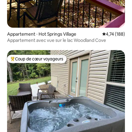
Appartement ⋅ Hot Springs Village
Évaluation moy
4,74 (188)
Appartement avec vue sur le lac Woodland Cove
Coup de cœur voyageurs
Coups de cœur voyageurs les plus appréciés