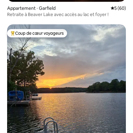
Appartement ⋅ Garfield
Évaluation
5 (60)
Retraite à Beaver Lake avec accès au lac et foyer !
Coup de cœur voyageurs
Coups de cœur voyageurs les plus appréciés