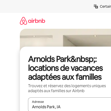
Aller
Certai
directement
au
contenu
Arnolds Park&nbsp;:
locations de vacances
adaptées aux familles
Trouvez et réservez des logements uniques
adaptés aux familles sur Airbnb
Adresse
Lorsque les résultats s'affichent, utilisez les flèc