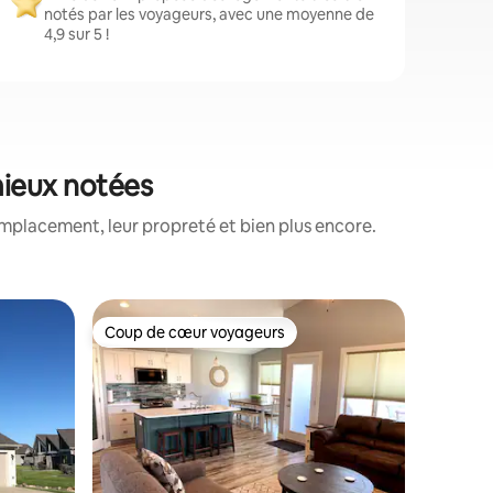
notés par les voyageurs, avec une moyenne de
4,9 sur 5 !
 mieux notées
mplacement, leur propreté et bien plus encore.
Appartem
Coup de cœur voyageurs
Coup de
Coup de cœur voyageurs
Coup de
Arnolds 
Rare ap
BORD DE 
Appartem
Bridges 
de bain 
Bay Resort. Imaginez faire des 
sur le pa
jeux de j
admirez l