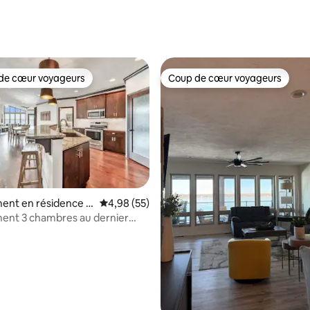
de cœur voyageurs
Coup de cœur voyageurs
 cœur voyageurs les plus appréciés
Coup de cœur voyageurs
ent en résidence ⋅
Évaluation moyenne sur la base de 55 commen
4,98 (55)
ark
ent 3 chambres au dernier
bord du lac Okoboji