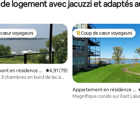
es jeux de société, des livres,
 de logement avec jacuzzi et adaptés au
s pour enfants et plus encore !
 cœur voyageurs
Coup de cœur voyageurs
 cœur voyageurs
Coups de cœur voyageurs les p
ent en résidence ⋅
Évaluation moyenne sur la base de 79 comme
4,91 (79)
ark
3 chambres en bord de lac à
y !
Appartement en résidence ⋅
Arnolds Park
Magnifique condo sur East Lake
sur la base de 34 commentaires : 5 sur 5