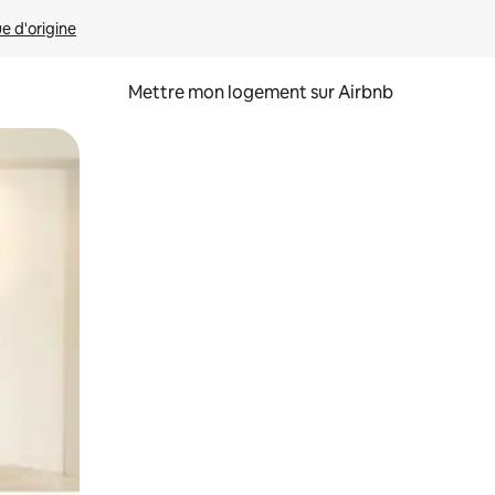
ue d'origine
Mettre mon logement sur Airbnb
sant glisser.