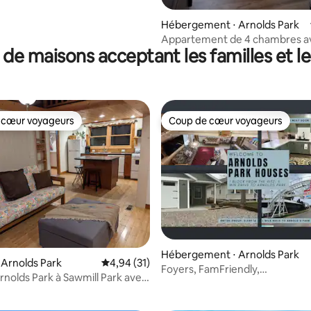
 la base de 102 commentaires : 4,83 sur 5
Hébergement ⋅ Arnolds Park
Appartement de 4 chambres a
 de maisons acceptant les familles et l
imprenable
 cœur voyageurs
Coup de cœur voyageurs
 cœur voyageurs
Coup de cœur voyageurs
Hébergement ⋅ Arnolds Park
 Arnolds Park
Évaluation moyenne sur la base de 31 comme
4,94 (31)
Foyers, FamFriendly,
ur la base de 6 commentaires : 4,83 sur 5
nolds Park à Sawmill Park avec
Sleep16:ArnoldsPkHouses
kayaks