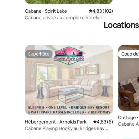
Cabane ⋅ Spirit Lake
Évaluation moyenne sur
4,83 (102)
Cabane privée au complexe hôtelier
Locations
Okoboji Bridges Bay
Superhôte
Coup de
Superhôte
Coup de
Cottage ⋅
Hébergement ⋅ Arnolds Park
Évaluation moyenne s
4,83 (6)
Cabane Ar
Cabane Playing Hooky au Bridges Bay
vélos et 
Resort