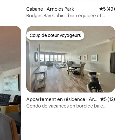
Cabane ⋅ Arnolds Park
Évaluation moyenne
5 (49)
Bridges Bay Cabin : bien équipée et
adaptée aux enfants !
Coup de cœur voyageurs
Coup de cœur voyageurs
taires : 4,98 sur 5
Appartement en résidence ⋅ Arn
Évaluation moyenne
5 (12)
olds Park
Condo de vacances en bord de baie
4 chambres