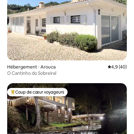
Hébergement ⋅ Arouca
Évaluation m
4,9 (40)
O Cantinho do Sobreiral
Coup de cœur voyageurs
Coups de cœur voyageurs les plus appréciés