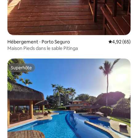
Hébergement ⋅ Porto Seguro
Évaluation mo
4,92 (65)
Maison Pieds dans le sable Pitinga
Superhôte
Superhôte