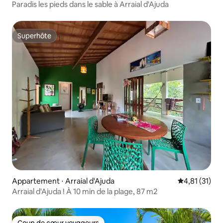
Paradis les pieds dans le sable à Arraial d'Ajuda
Superhôte
Superhôte
Appartement ⋅ Arraial d'Ajuda
Évaluation mo
4,81 (31)
Arraial d'Ajuda ! À 10 min de la plage, 87 m2
Coup de cœur voyageurs