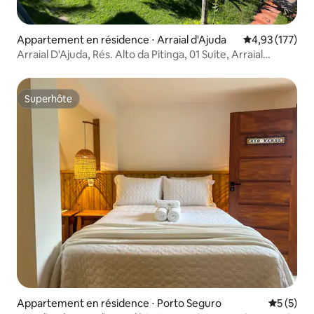
Appartement en résidence ⋅ Arraial d'Ajuda
Évaluation moy
4,93 (177)
Arraial D'Ajuda, Rés. Alto da Pitinga, 01 Suite, Arraial
d'Ajuda
Superhôte
Superhôte
Appartement en résidence ⋅ Porto Seguro
Évaluatio
5 (5)