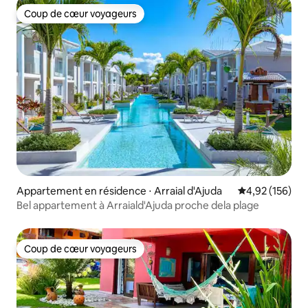
Coup de cœur voyageurs
Coup de cœur voyageurs
Appartement en résidence ⋅ Arraial d'Ajuda
Évaluation moy
4,92 (156)
Bel appartement à Arraiald'Ajuda proche dela plage
Coup de cœur voyageurs
Coup de cœur voyageurs