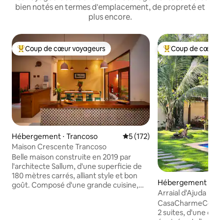
bien notés en termes d'emplacement, de propreté et
plus encore.
Coup de cœur voyageurs
Coup de cœur 
Coups de cœur voyageurs les plus appréciés
Coups de cœur vo
Hébergement ⋅ Trancoso
Évaluation moyenne sur la ba
5 (172)
Maison Crescente Trancoso
Belle maison construite en 2019 par
l'architecte Sallum, d'une superficie de
180 mètres carrés, alliant style et bon
Hébergement ⋅ Po
goût. Composé d'une grande cuisine,
o
Arraial d'Ajuda Ma
d'un bar, d'une salle à manger et d'un
privée
CasaCharmeConfor
salon, d'un lavabo, de 4 suites, d'une
2 suites, d'une cu
piscine chauffée et d'un espace