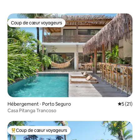
Coup de cœur voyageurs
Coup de cœur voyageurs
Hébergement ⋅ Porto Seguro
Évaluation
5 (21)
Casa Pitanga Trancoso
Coup de cœur voyageurs
Coups de cœur voyageurs les plus appréciés