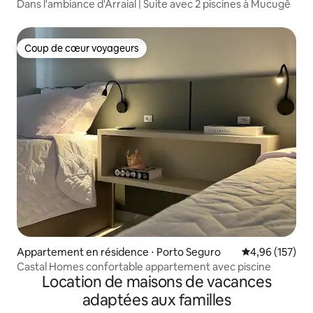
Dans l'ambiance d'Arraial | Suite avec 2 piscines à Mucugê
Coup de cœur voyageurs
Coup de cœur voyageurs
Appartement en résidence ⋅ Porto Seguro
Évaluation moy
4,96 (157)
Castal Homes confortable appartement avec piscine
Location de maisons de vacances
adaptées aux familles