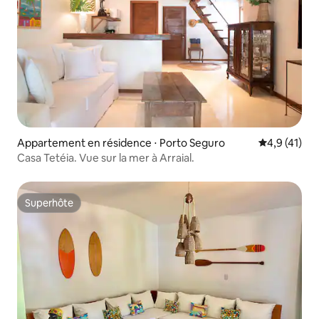
Appartement en résidence ⋅ Porto Seguro
Évaluation m
4,9 (41)
Casa Tetéia. Vue sur la mer à Arraial.
Superhôte
Superhôte