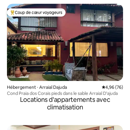
Coup de cœur voyageurs
Coups de cœur voyageurs les plus appréciés
Hébergement ⋅ Arraial Dajuda
Évaluation mo
4,96 (76)
Cond Praia dos Corais pieds dans le sable Arraial D'ajuda
Locations d'appartements avec
climatisation