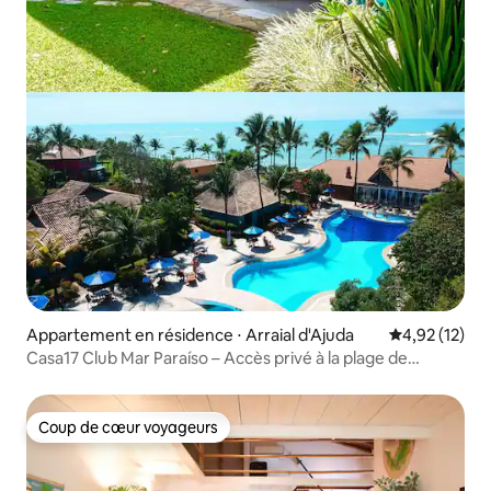
Appartement en résidence ⋅ Arraial d'Ajuda
Évaluation mo
4,92 (12)
Casa17 Club Mar Paraíso – Accès privé à la plage de
Mucugê
Coup de cœur voyageurs
Coup de cœur voyageurs