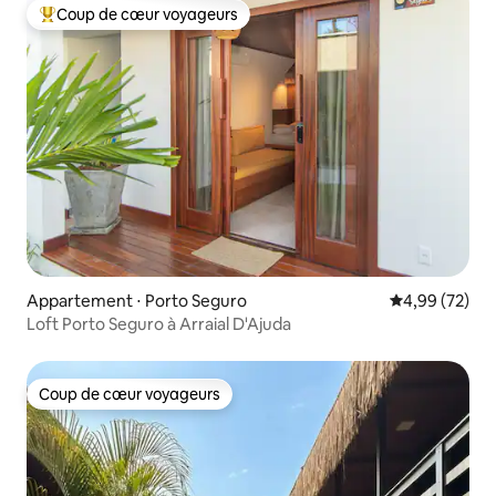
Coup de cœur voyageurs
Coups de cœur voyageurs les plus appréciés
Appartement ⋅ Porto Seguro
Évaluation mo
4,99 (72)
Loft Porto Seguro à Arraial D'Ajuda
Coup de cœur voyageurs
Coup de cœur voyageurs