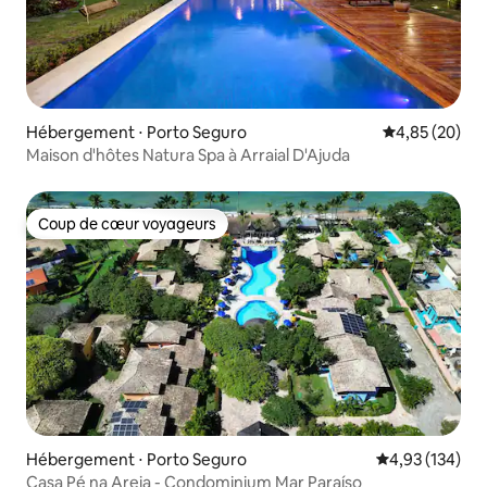
Hébergement ⋅ Porto Seguro
Évaluation mo
4,85 (20)
Maison d'hôtes Natura Spa à Arraial D'Ajuda
Coup de cœur voyageurs
Coup de cœur voyageurs
Hébergement ⋅ Porto Seguro
Évaluation moy
4,93 (134)
Casa Pé na Areia - Condominium Mar Paraíso