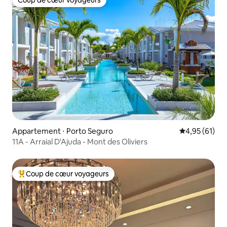
Coup de cœur voyageurs
Appartement ⋅ Porto Seguro
Évaluation mo
4,95 (61)
11A - Arraial D'Ajuda - Mont des Oliviers
Coup de cœur voyageurs
Coups de cœur voyageurs les plus appréciés