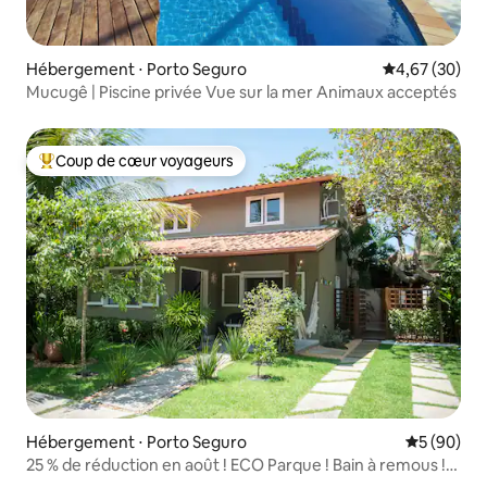
Hébergement ⋅ Porto Seguro
Évaluation mo
4,67 (30)
Mucugê | Piscine privée Vue sur la mer Animaux acceptés
Coup de cœur voyageurs
Coups de cœur voyageurs les plus appréciés
Hébergement ⋅ Porto Seguro
Évaluation
5 (90)
25 % de réduction en août ! ECO Parque ! Bain à remous !
Sauna !