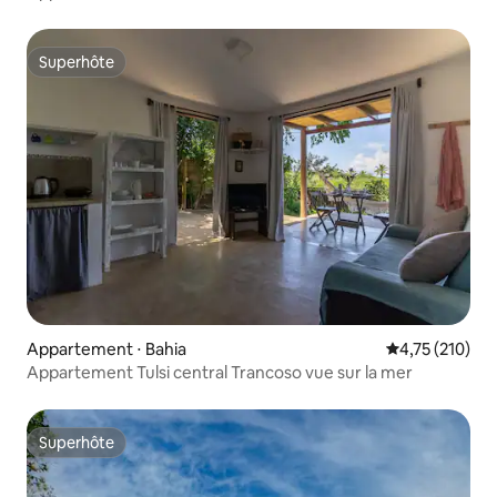
Superhôte
Superhôte
Appartement ⋅ Bahia
Évaluation moy
4,75 (210)
Appartement Tulsi central Trancoso vue sur la mer
Superhôte
Superhôte