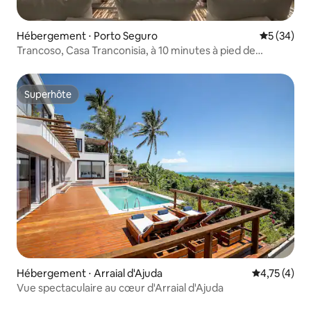
Hébergement ⋅ Porto Seguro
Évaluation
5 (34)
Trancoso, Casa Tranconisia, à 10 minutes à pied de
Quadrado
Superhôte
Superhôte
Hébergement ⋅ Arraial d'Ajuda
Évaluation m
4,75 (4)
Vue spectaculaire au cœur d'Arraial d'Ajuda