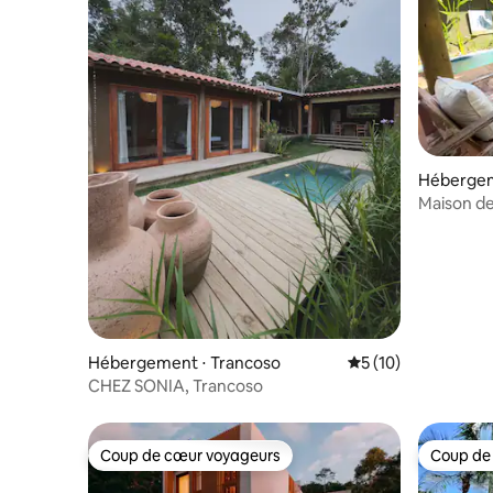
Hébergem
Maison de
80 m de 
Hébergement ⋅ Trancoso
Évaluation moyenne
5 (10)
CHEZ SONIA, Trancoso
Coup de cœur voyageurs
Coup de
Coup de cœur voyageurs
Coup de