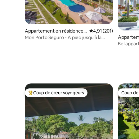
Appartement en résidence ⋅
Évaluation moyenne sur
4,91 (201)
Porto Seguro
Appartem
Mon Porto Seguro - À pied jusqu'à la
Arraial d'
plage !
Bel appar
dela plag
Coup de cœur voyageurs
Coup de
Coups de cœur voyageurs les plus appréciés
Coup de