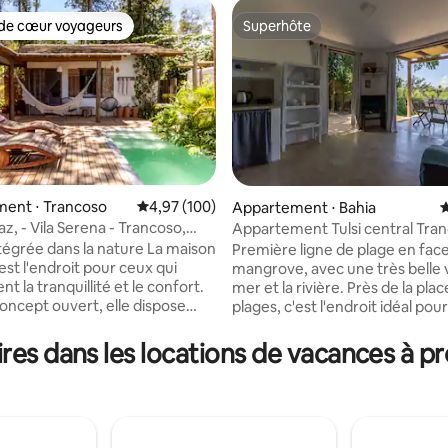
de cœur voyageurs
Superhôte
 cœur voyageurs les plus appréciés
Superhôte
sur la base de 172 commentaires : 5 sur 5
ent ⋅ Trancoso
Évaluation moyenne sur la base de 100 commen
4,97 (100)
Appartement ⋅ Bahia
É
z, - Vila Serena - Trancoso,
Appartement Tulsi central Tra
ices
sur la mer
rée dans la nature La maison
Première ligne de plage en face
 est l'endroit pour ceux qui
mangrove, avec une très belle v
t la tranquillité et le confort.
mer et la rivière. Près de la place et des
oncept ouvert, elle dispose
plages, c'est l'endroit idéal pou
ine équipée intégrée à la
vacances à Trancoso. L'appart
ous pouvez préparer vos repas
très bien équipé avec tout ce 
es dans les locations de vacances à 
ofitant de la piscine et de la
avez besoin pour vous sentir c
La chambre est un
L'appartement dispose d'une s
eaucoup d'éclairage naturel, lit
un lit double ouvrant sur la cuis
50 ", canapé-lit, draps 300 fils,
un canapé-lit double et une télé
t peignoirs brodés. Inclus
Deux grandes portes vitrées o