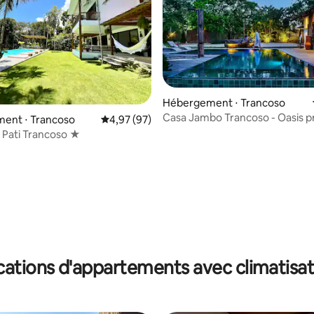
 la base de 54 commentaires : 4,96 sur 5
Hébergement ⋅ Trancoso
Casa Jambo Trancoso - Oasis pr
ent ⋅ Trancoso
Évaluation moyenne sur la base de 97 commen
4,97 (97)
plage
 Pati Trancoso ★
cations d'appartements avec climatisat