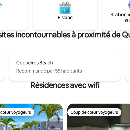
arif, femme de chambre tous les
l'espace sur la véranda et la ter
, parking, wi-fi et si vous le
créant un bel espace intégré à l
 petit déjeuner à part.
et à l'intérieur. Appartement
Stationn
Piscine
su
sites incontournables à proximité de 
Coqueiros Beach
Recommandé par 55 habitants
Résidences avec wifi
 cœur voyageurs
Coup de cœur voyageurs
 cœur voyageurs
Coup de cœur voyageurs