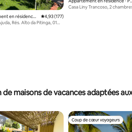
Appartement en résidence ⋅ P
to Seguro
Casa Liny Trancoso, 2 chambres
conditionné/Wi-Fi
ent en résidence ⋅
Évaluation moyenne sur la base de 177 comme
4,93 (177)
Ajuda
Ajuda, Rés. Alto da Pitinga, 01
aial d'Ajuda
 sur la base de 15 commentaires : 5 sur 5
 de maisons de vacances adaptées aux
te
Coup de cœur voyageurs
te
Coup de cœur voyageurs