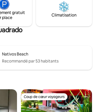
rasse,
l'environnement et de larges portes
'extérieur
s'ouvrent sur la terrasse pour que la
ement gratuit
maison devienne un grand balcon avec
Climatisation
r place
piscine Barbecue privé Endroit calme et
sûr à 1,6 km du centre-ville
Quadrado
Nativos Beach
Recommandé par 53 habitants
Coup de cœur voyageurs
Coup de cœur voyageurs