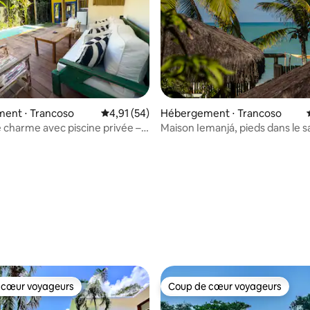
ent ⋅ Trancoso
Évaluation moyenne sur la base de 54 comme
4,91 (54)
Hébergement ⋅ Trancoso
 charme avec piscine privée – à
Maison Iemanjá, pieds dans le s
Quadrado
 sur la base de 10 commentaires : 5 sur 5
 cœur voyageurs
Coup de cœur voyageurs
 cœur voyageurs
Coup de cœur voyageurs