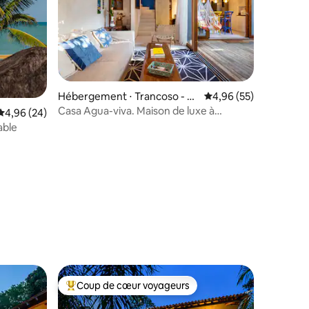
Hébergement ⋅ Trancoso - P
Évaluation moyenne su
4,96 (55)
orto Seguro
Casa Agua-viva. Maison de luxe à
ntaires : 4,91 sur 5
Évaluation moyenne sur la base de 24 commentaires : 4,96 sur 5
4,96 (24)
Quadrado.
able
Coup de cœur voyageurs
Coups de cœur voyageurs les plus appréciés