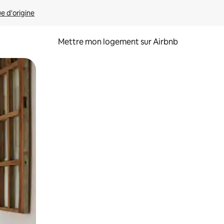
ue d'origine
Mettre mon logement sur Airbnb
sant glisser.