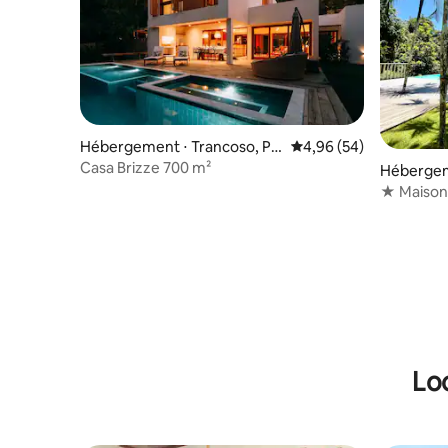
Hébergement ⋅ Trancoso, Po
Évaluation moyenne sur
4,96 (54)
rto Seguro
Casa Brizze 700 m²
Hébergem
★ Maison
Lo