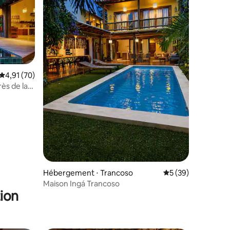
Évaluation moyenne sur la base de 70 commentaires : 4,91 sur 5
4,91 (70)
ès de la
taires : 4,97 sur 5
Hébergement ⋅ Trancoso
Évaluation moyenne
5 (39)
Maison Ingá Trancoso
ion