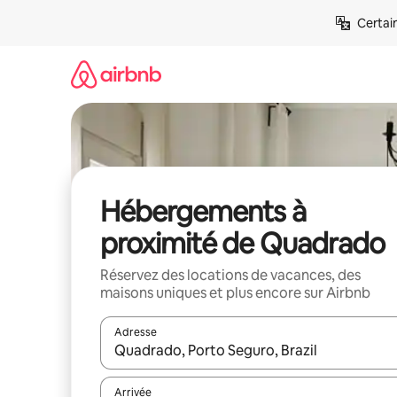
Aller
Certai
directement
au
contenu
Hébergements à
proximité de Quadrado
Réservez des locations de vacances, des
maisons uniques et plus encore sur Airbnb
Adresse
Lorsque les résultats s'affichent, utilisez les flèc
Arrivée