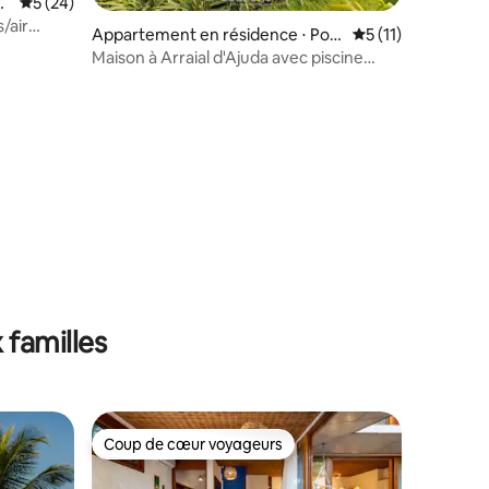
or
Évaluation moyenne sur la base de 24 commentaires : 5 sur 5
5 (24)
/air
Appartement en résidence ⋅ Port
Évaluation moyenn
5 (11)
o Seguro
Maison à Arraial d'Ajuda avec piscine
ntaires : 4,93 sur 5
PCR0006
 familles
Coup de cœur voyageurs
Coup de cœur voyageurs