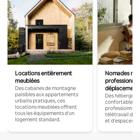
Locations entièrement
Nomades num
meublées
professionnel
déplacement
Des cabanes de montagne
paisibles aux appartements
Des hébergem
urbains pratiques, ces
confortables p
locations meublées offrent
professionnels
tous les équipements d'un
télétravail dis
logement standard.
et d'espaces de