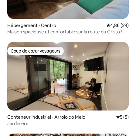
Hébergement ⋅ Centro
Évaluation mo
4,86 (29)
Maison spacieuse et confortable sur la route du Cristo !
Coup de cœur voyageurs
Coup de cœur voyageurs
Conteneur industriel ⋅ Arroio do Meio
Évaluatio
5 (5)
Jardinière