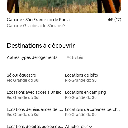
Cabane ⋅ São Francisco de Paula
Évaluation
5 (17)
Cabane Graciosa de São José
Destinations à découvrir
Autres types de logements
Activités
Séjour équestre
Locations de lofts
Rio Grande do Sul
Rio Grande do Sul
Locations avec accès à un lac
Locations en camping
Rio Grande do Sul
Rio Grande do Sul
Locations de résidences de tourisme
Locations de cabanes perchées
Rio Grande do Sul
Rio Grande do Sul
Locations de gîtes écologiques
Afficher plus