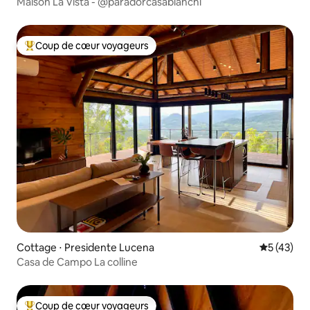
Maison La Vista - @paradorcasabianchi
Coup de cœur voyageurs
Coups de cœur voyageurs les plus appréciés
Cottage ⋅ Presidente Lucena
Évaluation
5 (43)
Casa de Campo La colline
Coup de cœur voyageurs