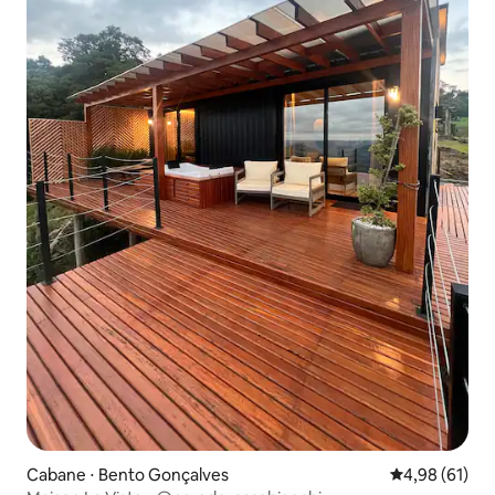
Cabane ⋅ Bento Gonçalves
Évaluation mo
4,98 (61)