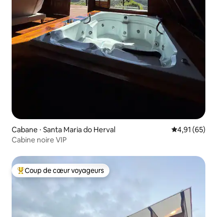
Cabane ⋅ Santa Maria do Herval
Évaluation mo
4,91 (65)
Cabine noire VIP
Coup de cœur voyageurs
Coups de cœur voyageurs les plus appréciés